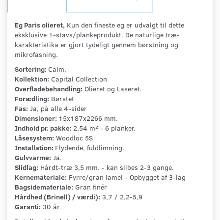
Eg Paris olieret,
Kun den fineste eg er udvalgt til dette
eksklusive 1-stavs/plankeprodukt. De naturlige træ-
karakteristika er gjort tydeligt gennem børstning og
mikrofasning.
Sortering:
Calm.
Kollektion:
Capital Collection
Overfladebehandling:
Olieret og Laseret.
Forædling:
Børstet
Fas:
Ja, på alle 4-sider
Dimensioner:
15x187x2266 mm.
Indhold pr. pakke:
2,54 m² - 6 planker.
Låsesystem:
Woodloc 5S
Installation:
Flydende, fuldlimning.
Gulvvarme:
Ja.
Slidlag:
Hårdt-træ 3,5 mm. - kan slibes 2-3 gange.
Kernemateriale:
Fyrre/gran lamel - Opbygget af 3-lag
Bagsidemateriale:
Gran finér
Hårdhed (Brinell) / værdi):
3,7 / 2,2-5,9
Garanti:
30 år