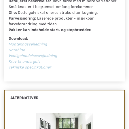
Detaljeret beskrivelse:
Jævn farve med mindre variationer.
Små knaster i begrænset omfang forekommer.
Olie:
Dette gulv skal olieres straks efter lægning.
Farveændring:
Laserede produkter - mærkbar
farveforandring med tiden.
Pakker kan indeholde start- og stopbrædder.
Download:
Monteringsvejledning
Datablad
Vedligeholdelsesvejledning
Krav til undergulv
Tekniske specifikationer
ALTERNATIVER