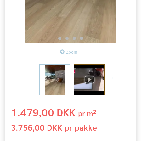
Zoom
1.479,00 DKK
2
pr
m
3.756,00 DKK pr
pakke