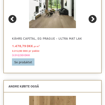
KÄHRS CAPITAL, EG PRAGUE - ULTRA MAT LAK
1.478,79 DKK
2
pr
m
3.312,50 DKK pr
pakke
3.312,50 DKK
Se produktet
ANDRE KØBTE OGSÅ