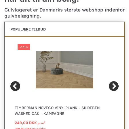
Gulvlageret er Danmarks største webshop indenfor
gulvbelægning.
POPULÆRE TILBUD
-11%
TIMBERMAN NOVEGO VINYLPLANK - SILDEBEN
WASHED OAK - KAMPAGNE
249,00 DKK
2
pr
m
298,80 DKK pr
pakke