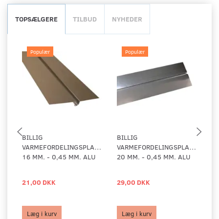
TOPSÆLGERE
TILBUD
NYHEDER
Populær
Populær
BILLIG
BILLIG
C
VARMEFORDELINGSPLADE
VARMEFORDELINGSPLADE
N
16 MM. - 0,45 MM. ALU
20 MM. - 0,45 MM. ALU
21,00 DKK
29,00 DKK
29
Læg i kurv
Læg i kurv