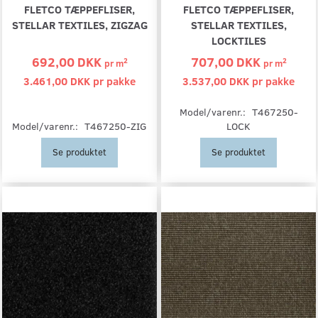
FLETCO TÆPPEFLISER,
FLETCO TÆPPEFLISER,
STELLAR TEXTILES, ZIGZAG
STELLAR TEXTILES,
LOCKTILES
692,00 DKK
707,00 DKK
2
2
pr
m
pr
m
3.461,00 DKK pr
pakke
3.537,00 DKK pr
pakke
Model/varenr.:
T467250-
Model/varenr.:
T467250-ZIG
LOCK
Se produktet
Se produktet