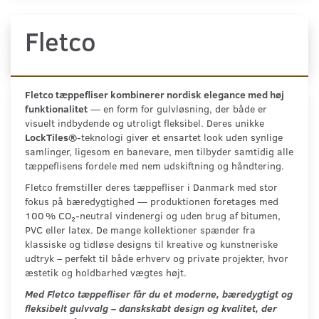
Fletco
Fletco tæppefliser kombinerer nordisk elegance med høj
funktionalitet
— en form for gulvløsning, der både er
visuelt indbydende og utroligt fleksibel. Deres unikke
LockTiles®
-teknologi giver et ensartet look uden synlige
samlinger, ligesom en banevare, men tilbyder samtidig alle
tæppeflisens fordele med nem udskiftning og håndtering.
Fletco fremstiller deres tæppefliser i Danmark med stor
fokus på bæredygtighed — produktionen foretages med
100 % CO₂-neutral vindenergi og uden brug af bitumen,
PVC eller latex
.
De mange kollektioner spænder fra
klassiske og tidløse designs til kreative og kunstneriske
udtryk – perfekt til både erhverv og private projekter, hvor
æstetik og holdbarhed vægtes højt.
Med Fletco tæppefliser får du et moderne, bæredygtigt og
fleksibelt gulvvalg – danskskabt design og kvalitet, der