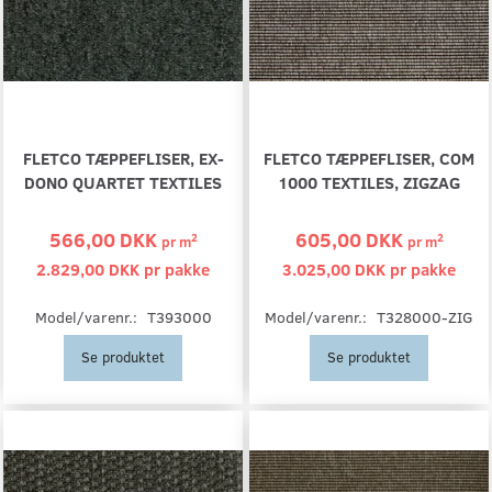
FLETCO TÆPPEFLISER, EX-
FLETCO TÆPPEFLISER, COM
DONO QUARTET TEXTILES
1000 TEXTILES, ZIGZAG
566,00 DKK
605,00 DKK
2
2
pr
m
pr
m
2.829,00 DKK pr
pakke
3.025,00 DKK pr
pakke
Model/varenr.:
T393000
Model/varenr.:
T328000-ZIG
Se produktet
Se produktet