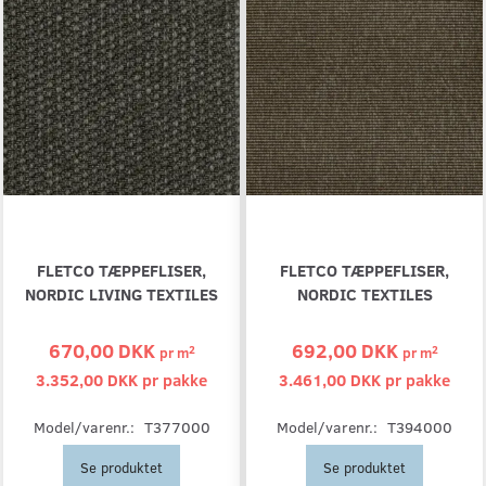
FLETCO TÆPPEFLISER,
FLETCO TÆPPEFLISER,
NORDIC LIVING TEXTILES
NORDIC TEXTILES
670,00 DKK
692,00 DKK
2
2
pr
m
pr
m
3.352,00 DKK pr
pakke
3.461,00 DKK pr
pakke
Model/varenr.:
T377000
Model/varenr.:
T394000
Se produktet
Se produktet