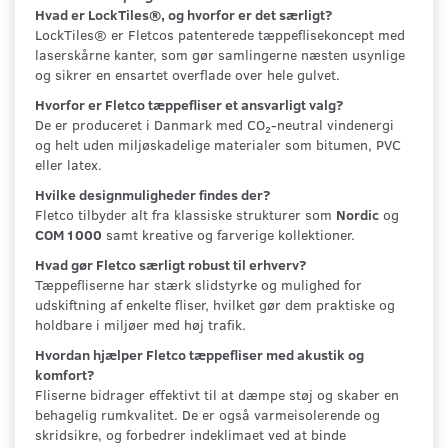
Hvad er LockTiles®, og hvorfor er det særligt?
LockTiles® er Fletcos patenterede tæppeflisekoncept med
laserskårne kanter, som gør samlingerne næsten usynlige
og sikrer en ensartet overflade over hele gulvet.
Hvorfor er Fletco tæppefliser et ansvarligt valg?
De er produceret i Danmark med CO₂-neutral vindenergi
og helt uden miljøskadelige materialer som bitumen, PVC
eller latex.
Hvilke designmuligheder findes der?
Fletco tilbyder alt fra klassiske strukturer som
Nordic
og
COM 1000
samt kreative og farverige kollektioner
.
Hvad gør Fletco særligt robust til erhverv?
Tæppefliserne har stærk slidstyrke og mulighed for
udskiftning af enkelte fliser, hvilket gør dem praktiske og
holdbare i miljøer med høj trafik
.
Hvordan hjælper Fletco tæppefliser med akustik og
komfort?
Fliserne bidrager effektivt til at dæmpe støj og skaber en
behagelig rumkvalitet. De er også varmeisolerende og
skridsikre, og forbedrer indeklimaet ved at binde