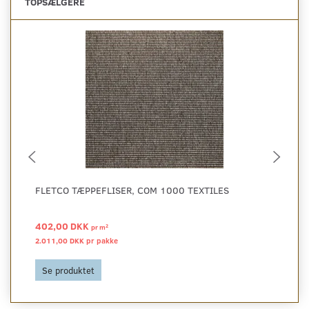
TOPSÆLGERE
FLETCO TÆPPEFLISER, COM 1000 TEXTILES
FL
402,00 DKK
71
2
pr
m
2.011,00 DKK pr
pakke
3.5
Se produktet
S