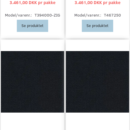
3.461,00 DKK pr
pakke
3.461,00 DKK pr
pakke
Model/varenr.:
T394000-ZIG
Model/varenr.:
T467250
Se produktet
Se produktet