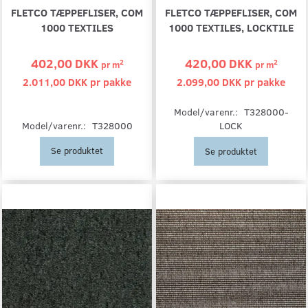
FLETCO TÆPPEFLISER, COM
FLETCO TÆPPEFLISER, COM
1000 TEXTILES
1000 TEXTILES, LOCKTILE
402,00 DKK
420,00 DKK
2
2
pr
m
pr
m
2.011,00 DKK pr
pakke
2.099,00 DKK pr
pakke
Model/varenr.:
T328000-
Model/varenr.:
T328000
LOCK
Se produktet
Se produktet