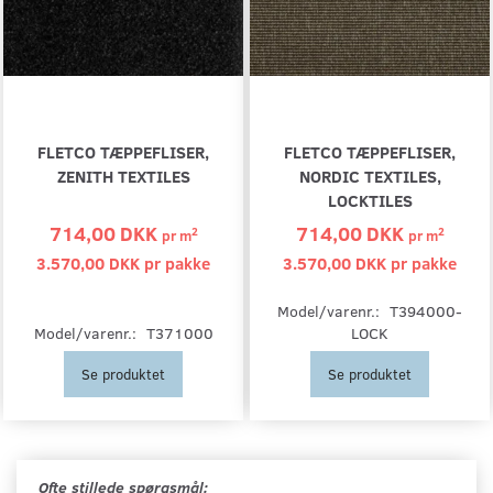
FLETCO TÆPPEFLISER,
FLETCO TÆPPEFLISER,
ZENITH TEXTILES
NORDIC TEXTILES,
LOCKTILES
714,00 DKK
714,00 DKK
2
2
pr
m
pr
m
3.570,00 DKK pr
pakke
3.570,00 DKK pr
pakke
Model/varenr.:
T394000-
Model/varenr.:
T371000
LOCK
Se produktet
Se produktet
Ofte stillede spørgsmål: