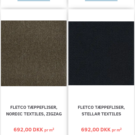
FLETCO TÆPPEFLISER,
FLETCO TÆPPEFLISER,
NORDIC TEXTILES, ZIGZAG
STELLAR TEXTILES
692,00 DKK
692,00 DKK
2
2
pr
m
pr
m