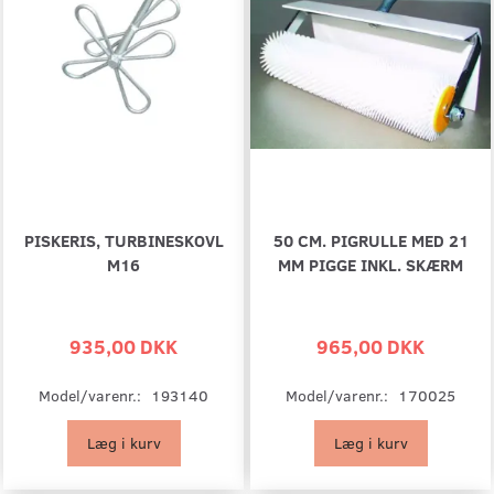
PISKERIS, TURBINESKOVL
50 CM. PIGRULLE MED 21
M16
MM PIGGE INKL. SKÆRM
935,00 DKK
965,00 DKK
Model/varenr.:
193140
Model/varenr.:
170025
Læg i kurv
Læg i kurv