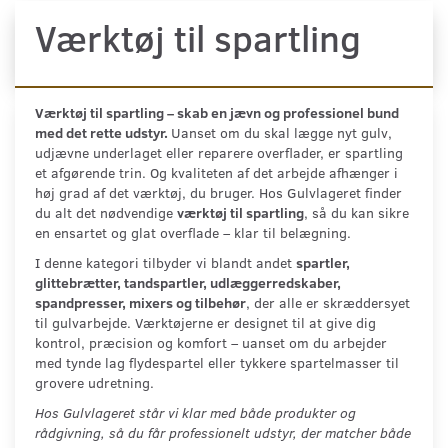
Værktøj til spartling
Værktøj til spartling – skab en jævn og professionel bund
med det rette udstyr.
Uanset om du skal lægge nyt gulv,
udjævne underlaget eller reparere overflader, er spartling
et afgørende trin. Og kvaliteten af det arbejde afhænger i
høj grad af det værktøj, du bruger. Hos Gulvlageret finder
du alt det nødvendige
værktøj til spartling
, så du kan sikre
en ensartet og glat overflade – klar til belægning.
I denne kategori tilbyder vi blandt andet
spartler,
glittebrætter, tandspartler, udlæggerredskaber,
spandpresser, mixers og tilbehør
, der alle er skræddersyet
til gulvarbejde. Værktøjerne er designet til at give dig
kontrol, præcision og komfort – uanset om du arbejder
med tynde lag flydespartel eller tykkere spartelmasser til
grovere udretning.
Hos Gulvlageret står vi klar med både produkter og
rådgivning, så du får professionelt udstyr, der matcher både