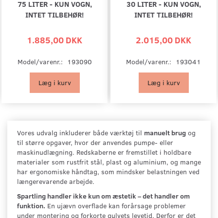
75 LITER - KUN VOGN,
30 LITER - KUN VOGN,
INTET TILBEHØR!
INTET TILBEHØR!
1.885,00 DKK
2.015,00 DKK
Model/varenr.:
193090
Model/varenr.:
193041
Læg i kurv
Læg i kurv
Vores udvalg inkluderer både værktøj til
manuelt brug
og
til større opgaver, hvor der anvendes pumpe- eller
maskinudlægning. Redskaberne er fremstillet i holdbare
materialer som rustfrit stål, plast og aluminium, og mange
har ergonomiske håndtag, som mindsker belastningen ved
længerevarende arbejde.
Spartling handler ikke kun om æstetik – det handler om
funktion.
En ujævn overflade kan forårsage problemer
under montering og forkorte gulvets levetid. Derfor er det