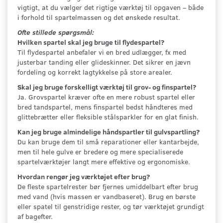
vigtigt, at du vælger det rigtige værktøj til opgaven – både
i forhold til spartelmassen og det ønskede resultat.
Ofte stillede spørgsmål:
Hvilken spartel skal jeg bruge til flydespartel?
Til flydespartel anbefaler vi en bred udlægger, fx med
justerbar tanding eller glideskinner. Det sikrer en jævn
fordeling og korrekt lagtykkelse på store arealer.
Skal jeg bruge forskelligt værktøj til grov- og finspartel?
Ja. Grovspartel kræver ofte en mere robust spartel eller
bred tandspartel, mens finspartel bedst håndteres med
glittebrætter eller fleksible stålsparkler for en glat finish.
Kan jeg bruge almindelige håndspartler til gulvspartling?
Du kan bruge dem til små reparationer eller kantarbejde,
men til hele gulve er bredere og mere specialiserede
spartelværktøjer langt mere effektive og ergonomiske.
Hvordan rengør jeg værktøjet efter brug?
De fleste spartelrester bør fjernes umiddelbart efter brug
med vand (hvis massen er vandbaseret). Brug en børste
eller spatel til genstridige rester, og tør værktøjet grundigt
af bagefter.