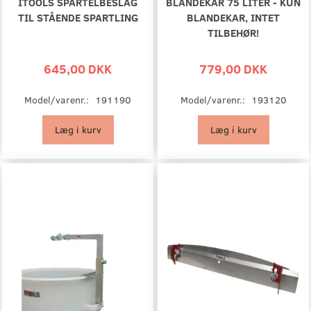
ITOOLS SPARTELBESLAG
BLANDEKAR 75 LITER - KUN
TIL STÅENDE SPARTLING
BLANDEKAR, INTET
TILBEHØR!
645,00 DKK
779,00 DKK
Model/varenr.:
191190
Model/varenr.:
193120
Læg i kurv
Læg i kurv