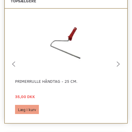
TOPSÆLGERE
PRIMERRULLE HÅNDTAG - 25 CM.
PR
35,00 DKK
45
Læg i kurv
L