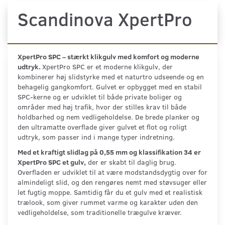
Scandinova XpertPro
XpertPro SPC – stærkt klikgulv med komfort og moderne
udtryk.
XpertPro SPC er et moderne klikgulv, der
kombinerer høj slidstyrke med et naturtro udseende og en
behagelig gangkomfort. Gulvet er opbygget med en stabil
SPC-kerne og er udviklet til både private boliger og
områder med høj trafik, hvor der stilles krav til både
holdbarhed og nem vedligeholdelse. De brede planker og
den ultramatte overflade giver gulvet et flot og roligt
udtryk, som passer ind i mange typer indretning.
Med et kraftigt slidlag på 0,55 mm og klassifikation 34 er
XpertPro SPC et gulv,
der er skabt til daglig brug.
Overfladen er udviklet til at være modstandsdygtig over for
almindeligt slid, og den rengøres nemt med støvsuger eller
let fugtig moppe. Samtidig får du et gulv med et realistisk
trælook, som giver rummet varme og karakter uden den
vedligeholdelse, som traditionelle trægulve kræver.