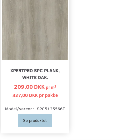
XPERTPRO SPC PLANK,
WHITE OAK.
209,00 DKK
2
pr
m
437,00 DKK pr
pakke
Model/varenr.:
SPC5135566E
Se produktet