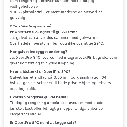
Nem rengøring – kræver kun almindelig daglig
vedligeholdelse
100% phthalatfri – et mere moderne og ansvarligt
gulvvalg
Ofte stillede spørgsmål
Er XpertPro SPC egnet til gulvvarme?
Ja, gulvet kan anvendes sammen med gulvvarme.
Overfladetemperaturen bør dog ikke overstige 29°C.
Har gulvet indbygget underlag?
Ja, XpertPro SPC leveres med integreret IXPE-bagside, som
giver komfort og trinlydsdæmpning.
Hvor slidstærkt er XpertPro SPC?
Gulvet har et slidlag på 0,55 mm og klassifikation 34,
hvilket gør det velegnet til både private hjem og erhverv
med høj trafik.
Hvordan rengøres gulvet bedst?
Til daglig rengøring anbefales støvsuger med bløde
børster, kost eller let fugtig moppe. Undgå slibende
rengøringsmidler.
Er XpertPro SPC nemt at lægge selv?