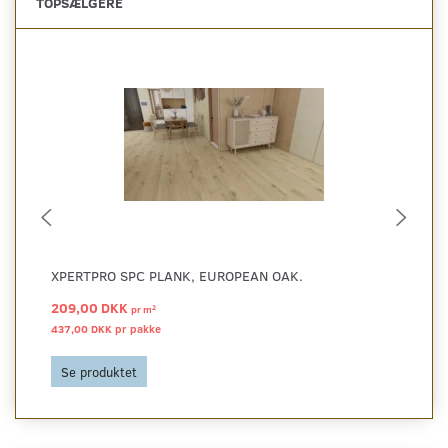
TOPSÆLGERE
XPERTPRO SPC PLANK, EUROPEAN OAK.
XP
209,00 DKK
20
2
pr
m
437,00 DKK pr
pakke
437
Se produktet
S