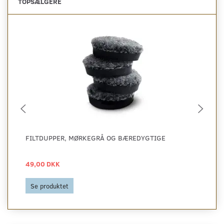
TOPSÆLGERE
FILTDUPPER, MØRKEGRÅ OG BÆREDYGTIGE
SA
1/
49,00 DKK
73
Se produktet
L