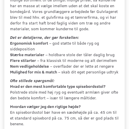
har en masse at vælge imellem uden at det skal koste en
bondegård. Vores grundlæggere arbejdede før Gulvlageret
blev til med hhv. et gulvfirma og et tømrerfirma, og vi har
derfor fra start haft bred faglig viden om træ og andre
materialer, som kommer kunderne til gode.
Det er detaljerne, der gør forskellen:
Ergonomisk komfort
– god støtte til både ryg og
siddeposition
Stærke materialer
– holdbare stole der tåler daglig brug
Flere stilarter
– fra klassisk til moderne og alt derimellem
Nem vedligeholdelse
– overflader der er lette at rengøre
Mulighed for mix & match
– skab dit eget personlige udtryk
Ofte stillede spørgsmål:
Hvad er den mest komfortable type spisebordsstol?
Polstrede stole med høj ryg og eventuelt armlæn giver ofte
den bedste komfort – især til længere måltider.
Hvordan vælger jeg den rigtige højde?
En spisebordsstol bør have en sædehøjde på ca. 45 cm til
et standard spisebord på ca. 75 cm, så der er god plads til
benene.