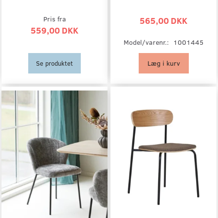
Pris fra
565,00 DKK
559,00 DKK
Model/varenr.:
1001445
Læg i kurv
Se produktet