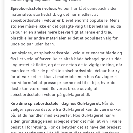
Spisebordsstole i velour.
Velour har fået comeback siden
materialets storhedstid, og det har medført at
spisebordsstole i velour er blevet enormt populære. Mens
stolene måske ikke er det oplagte valg til børnefamilier, da
velour er en anelse mere besværligt at rense end træ,
plastik eller andre materialer, er det et populært valg for
unge og par uden børn.
Det skyldes, at spisebordsstole i velour er enormt bløde og
fås i et væld af farver. De er altså både behagelige at sidde
i og æstetisk flotte, og det er netop de to vigtigste ting, når
man leder efter de perfekte spisebordsstole. Velour har ry
for at være et eksklusivt materiale, men hos Gulvlageret
har vi formået at presse priserne ned til et leje, hvor de
fleste kan være med. Se vores brede udvalg af
spisebordsstole i velour på gulvlageret.dk
Køb dine spisebordsstole i dag hos Gulvlageret.
Når du
vælger spisebordsstole fra Gulvlageret kan du være sikker
på, at du handler med eksperter. Hos Gulvlageret har vi
siden grundlæggelsen arbejdet efter det mål, at vi vil være
bedst til forretning. For os betyder det at have det bredest
mulige sortiment til de billigst mulige priser, så kunderne