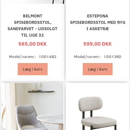
BELMONT
ESTEPONA
SPISEBORDSSTOL,
SPISEBORDSSTOL MED RYG
SANDFARVET - UDSOLGT
I ASKETRÆ
TIL UGE 32
565,00 DKK
599,00 DKK
Model/varenr.:
1001482
Model/varenr.:
1001380
Læg i kurv
Læg i kurv