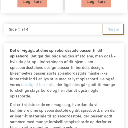
Læg i kurv
Læg i kurv
Side 1 af 4
Næste
Det er vigtigt, at dine spisebordsstole passer til dit
spisebord.
Det gælder både højden af stolene, men også -
hvis du går op i indretningen af dit hjem - om
spisebordsstolens design passer til bordets design.
Eksempelvis passer sorte spisebordsstole måske ikke
fantastisk ind i en lys stue med et lyst spisebord. Se også
vores
udvalg af barstole
, der ligeledes går godt til mange
forskellige slags borde og heriblandt også nogle
spiseborde.
Det er i sidste ende en smagssag, hvordan du vil
kombinere dine spisebordsstole og dit spisebord, men der
er især ét materiale til spisebordsstole, der passer godt
sammen med mange forskellige spiseborde og derfor er
blevet rigtig populær - nemlig velour.