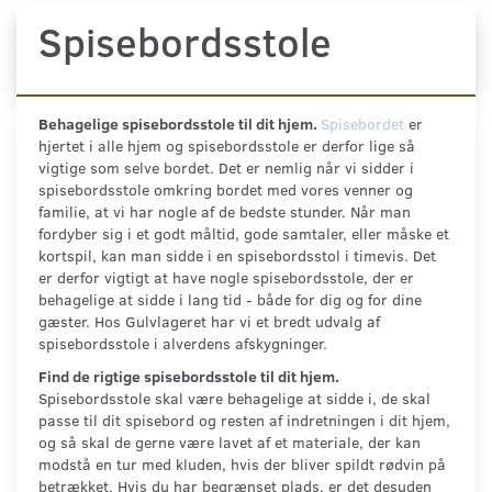
Spisebordsstole
Behagelige spisebordsstole til dit hjem.
Spisebordet
er
hjertet i alle hjem og spisebordsstole er derfor lige så
vigtige som selve bordet. Det er nemlig når vi sidder i
spisebordsstole omkring bordet med vores venner og
familie, at vi har nogle af de bedste stunder. Når man
fordyber sig i et godt måltid, gode samtaler, eller måske et
kortspil, kan man sidde i en spisebordsstol i timevis. Det
er derfor vigtigt at have nogle spisebordsstole, der er
behagelige at sidde i lang tid - både for dig og for dine
gæster. Hos Gulvlageret har vi et bredt udvalg af
spisebordsstole i alverdens afskygninger.
Find de rigtige spisebordsstole til dit hjem.
Spisebordsstole skal være behagelige at sidde i, de skal
passe til dit spisebord og resten af indretningen i dit hjem,
og så skal de gerne være lavet af et materiale, der kan
modstå en tur med kluden, hvis der bliver spildt rødvin på
betrækket. Hvis du har begrænset plads, er det desuden