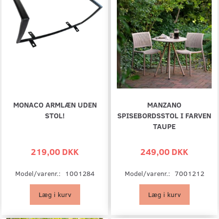
MONACO ARMLÆN UDEN
MANZANO
STOL!
SPISEBORDSSTOL I FARVEN
TAUPE
219,00 DKK
249,00 DKK
Model/varenr.:
1001284
Model/varenr.:
7001212
Læg i kurv
Læg i kurv