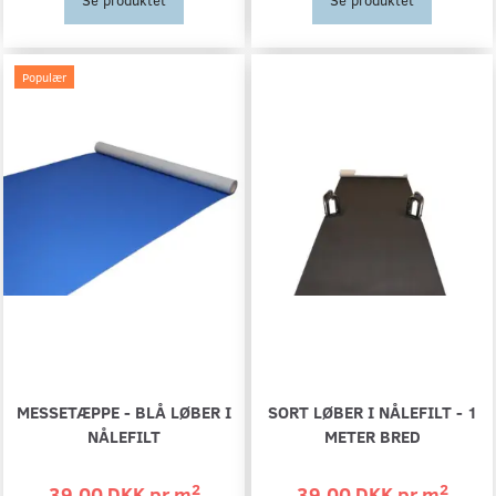
Se produktet
Se produktet
Populær
MESSETÆPPE - BLÅ LØBER I
SORT LØBER I NÅLEFILT - 1
NÅLEFILT
METER BRED
2
2
39,00 DKK pr
m
39,00 DKK pr
m