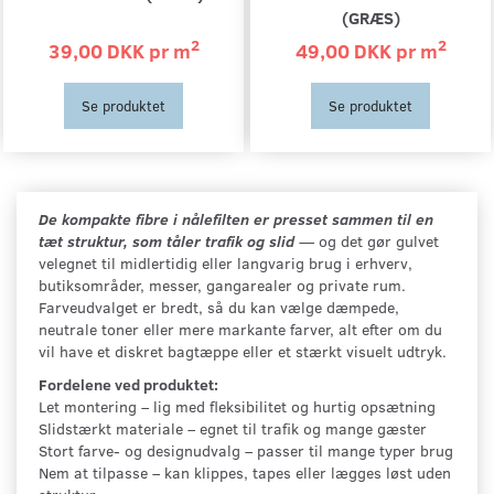
(GRÆS)
2
2
39,00 DKK pr
m
49,00 DKK pr
m
Se produktet
Se produktet
De kompakte fibre i nålefilten er presset sammen til en
tæt struktur, som tåler trafik og slid
— og det gør gulvet
velegnet til midlertidig eller langvarig brug i erhverv,
butiksområder, messer, gangarealer og private rum.
Farveudvalget er bredt, så du kan vælge dæmpede,
neutrale toner eller mere markante farver, alt efter om du
vil have et diskret bagtæppe eller et stærkt visuelt udtryk.
Fordelene ved produktet:
Let montering – lig med fleksibilitet og hurtig opsætning
Slidstærkt materiale – egnet til trafik og mange gæster
Stort farve- og designudvalg – passer til mange typer brug
Nem at tilpasse – kan klippes, tapes eller lægges løst uden