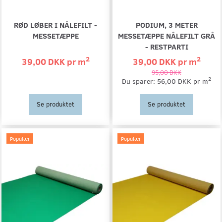
RØD LØBER I NÅLEFILT -
PODIUM, 3 METER
MESSETÆPPE
MESSETÆPPE NÅLEFILT GRÅ
- RESTPARTI
2
2
39,00 DKK pr
m
39,00 DKK pr
m
95,00 DKK
2
Du sparer:
56,00 DKK pr
m
Se produktet
Se produktet
Populær
Populær