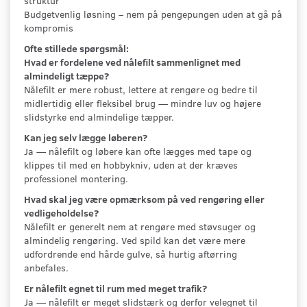
struktur
Budgetvenlig løsning – nem på pengepungen uden at gå på
kompromis
Ofte stillede spørgsmål:
Hvad er fordelene ved nålefilt sammenlignet med
almindeligt tæppe?
Nålefilt er mere robust, lettere at rengøre og bedre til
midlertidig eller fleksibel brug — mindre luv og højere
slidstyrke end almindelige tæpper.
Kan jeg selv lægge løberen?
Ja — nålefilt og løbere kan ofte lægges med tape og
klippes til med en hobbykniv, uden at der kræves
professionel montering.
Hvad skal jeg være opmærksom på ved rengøring eller
vedligeholdelse?
Nålefilt er generelt nem at rengøre med støvsuger og
almindelig rengøring. Ved spild kan det være mere
udfordrende end hårde gulve, så hurtig aftørring
anbefales.
Er nålefilt egnet til rum med meget trafik?
Ja — nålefilt er meget slidstærk og derfor velegnet til