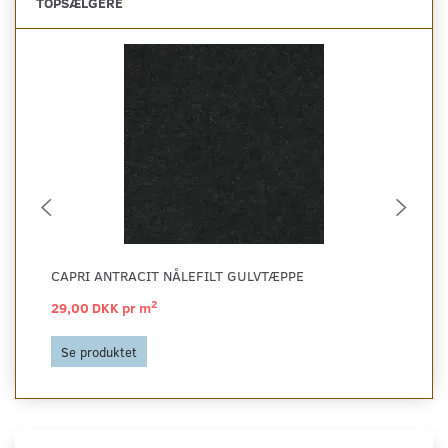
TOPSÆLGERE
CAPRI ANTRACIT NÅLEFILT GULVTÆPPE
CA
2
29,00 DKK pr
m
29
Se produktet
S