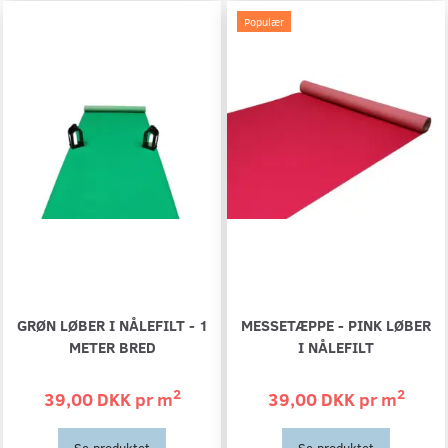
Populær
GRØN LØBER I NÅLEFILT - 1
MESSETÆPPE - PINK LØBER
METER BRED
I NÅLEFILT
2
2
39,00 DKK pr
m
39,00 DKK pr
m