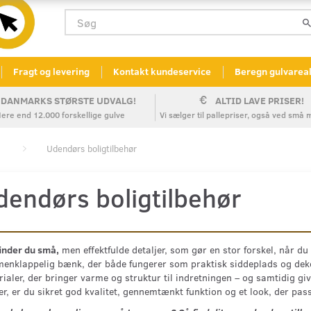
Fragt og levering
Kontakt kundeservice
Beregn gulvarea
DANMARKS STØRSTE UDVALG!
ALTID LAVE PRISER!
ere end 12.000 forskellige gulve
Vi sælger til pallepriser, også ved sm
Udendørs boligtilbehør
dendørs boligtilbehør
inder du små,
men effektfulde detaljer, som gør en stor forskel, når du
nklappelig bænk, der både fungerer som praktisk siddeplads og dekora
ialer, der bringer varme og struktur til indretningen – og samtidig g
r, er du sikret god kvalitet, gennemtænkt funktion og et look, der passer