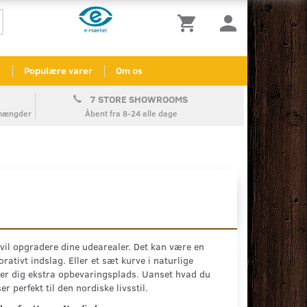
l
Populære varer
Om os
7 STORE SHOWROOMS
å mængder
Åbent fra 8-24 alle dage
 vil opgradere dine udearealer. Det kan være en
tivt indslag. Eller et sæt kurve i naturlige
iver dig ekstra opbevaringsplads. Uanset hvad du
 perfekt til den nordiske livsstil.