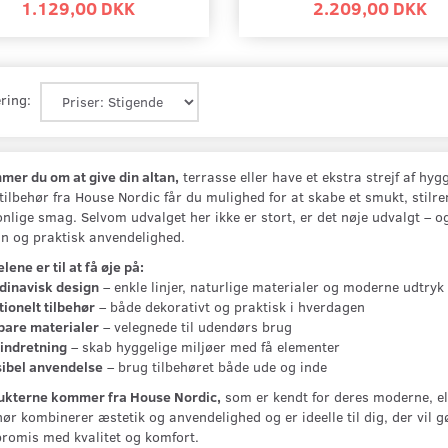
1.129,00 DKK
2.209,00 DKK
ring:
er du om at give din altan,
terrasse eller have et ekstra strejf af hy
tilbehør fra House Nordic får du mulighed for at skabe et smukt, stilr
nlige smag. Selvom udvalget her ikke er stort, er det nøje udvalgt – 
n og praktisk anvendelighed.
lene er til at få øje på:
dinavisk design
– enkle linjer, naturlige materialer og moderne udtryk
ionelt tilbehør
– både dekorativt og praktisk i hverdagen
bare materialer
– velegnede til udendørs brug
indretning
– skab hyggelige miljøer med få elementer
sibel anvendelse
– brug tilbehøret både ude og inde
ukterne kommer fra House Nordic,
som er kendt for deres moderne, e
hør kombinerer æstetik og anvendelighed og er ideelle til dig, der vil g
romis med kvalitet og komfort.