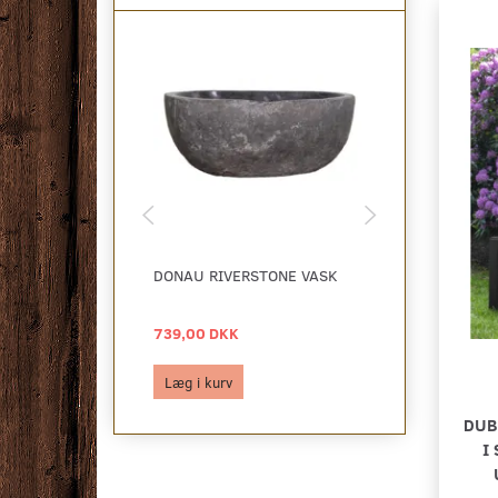
DONAU RIVERSTONE VASK
MARLA BLOM
2 STK.
739,00 DKK
269,00 DKK
Læg i kurv
Læg i kurv
DUB
I