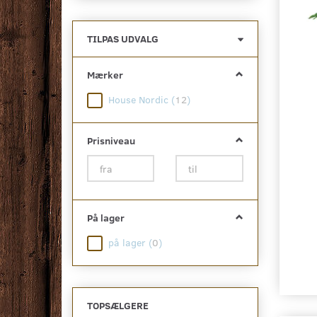
Skifte
TILPAS UDVALG
filter
Mærker
House Nordic
(
12
)
Prisniveau
På lager
på lager
(
0
)
TOPSÆLGERE