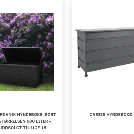
STERSTANDERE
ALTURE HYNDE
CELLE, PLANT
UDSOLGT TIL 
139,00 DKK
69,00 DKK
Læg i kurv
Læg i kurv
ROVNIK HYNDEBOKS, SORT
CASSIS HYNDEBOKS
 STØRRELSEN 680 LITER -
UDDSOLGT TIL UGE 18.