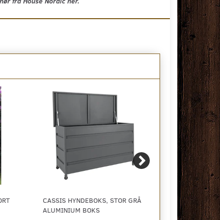
hør fra House Nordic her.
ORT
CASSIS HYNDEBOKS, STOR GRÅ
DUBROVNIK H
ALUMINIUM BOKS
I STØRRELSEN 