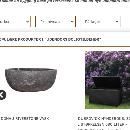
u skabe en hyggelig oase på terrassen? Så find dit nye udendørs tilbe
ærker
Prisniveau
På lager
OPULÆRE PRODUKTER I "
UDENDØRS BOLIGTILBEHØR
"
DONAU RIVERSTONE VASK
DUBROVNIK HYNDEBOKS, S
I STØRRELSEN 680 LITER -
UDDSOLGT TIL UGE 18.