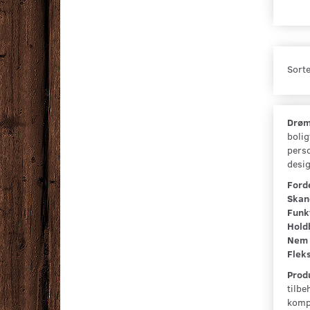
Sorte
Drømm
bolig
perso
desig
Forde
Skan
Funkt
Hold
Nem 
Flek
Prod
tilbe
komp