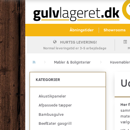
Åbningstider
Showrooms
HURTIG LEVERING!
Normal leveringstid er 3-5 arbejdsdage
M
Møbler & Boliginteriør
Havemøbler
U
KATEGORIER
Akustikpaneler
Her f
Afpassede tæpper
samme
Bambusgulve
mater
vælge
BeefEater gasgrill