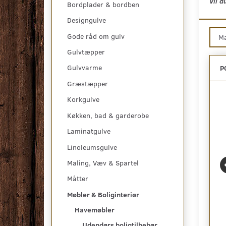
Vil d
Bordplader & bordben
Designgulve
Gode råd om gulv
M
Gulvtæpper
Gulvvarme
P
Græstæpper
Korkgulve
Køkken, bad & garderobe
Laminatgulve
Linoleumsgulve
Maling, Væv & Spartel
Måtter
Møbler & Boliginteriør
EBOKS - DUGTÆT
LIFTON, LED LAMPE OG
Havemøbler
INTEGRERET SOLCELLE
Udendørs boligtilbehør