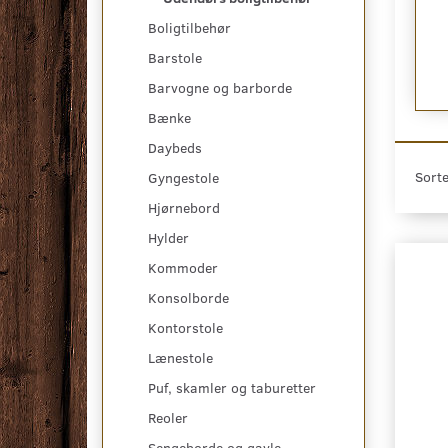
Boligtilbehør
249,00 DKK
Barstole
t
Se produktet
Barvogne og barborde
Bænke
Daybeds
Sorte
Gyngestole
Hjørnebord
Hylder
Kommoder
Konsolborde
Kontorstole
Lænestole
Puf, skamler og taburetter
Reoler
Sengeborde og gavle