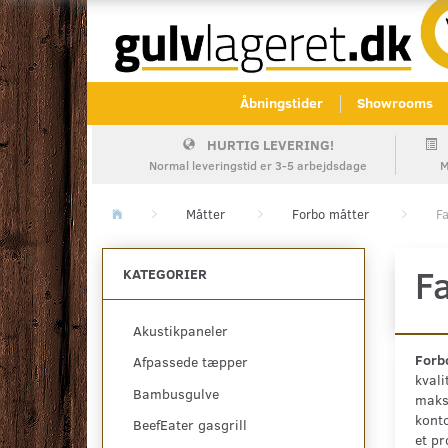
Åbningstider
Showrooms
HURTIG LEVERING!
Normal leveringstid er 3-5 arbejdsdage
M
Måtter
Forbo måtter
Fa
Fa
KATEGORIER
Akustikpaneler
Forbo
Afpassede tæpper
kvali
Bambusgulve
maksi
konto
BeefEater gasgrill
et pr