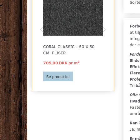
Sorte
Coffee
(
3
)
Biscotti brown
(
3
)
Forb
Byzantine purple
(
2
)
at ti
Cinnamon brown
(
3
)
integ
der e
CORAL CLASSIC - 50 X 50
CORAL CLASSI
Avocado green
(
3
)
CM. FLISER
CM.
Forde
Vulcan black
(
2
)
Slid
2
705,00 DKK pr
m
1.129,00 DK
Effek
Flere
Se produktet
Se produktet
Profe
Til b
Ofte 
Hvad 
Faste
områ
Kan 
Ja, m
Er må