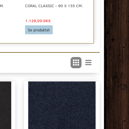
M.
CORAL CLASSIC - 90 X 155 CM.
CORAL BRUSH -
1.129,00 DKK
1.235,00 DKK
Se produktet
Se produktet