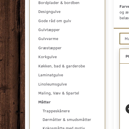
Bordplader & bordben
Farve
Designgulve
og æs
belæg
Gode råd om gulv
Gulvtæpper
M
Gulvvarme
Græstæpper
P
Korkgulve
Køkken, bad & garderobe
Laminatgulve
Linoleumsgulve
Maling, Væv & Spartel
Måtter
Trappeskånere
Dørmåtter & smudsmåtter
Kokosmåtte med motiv