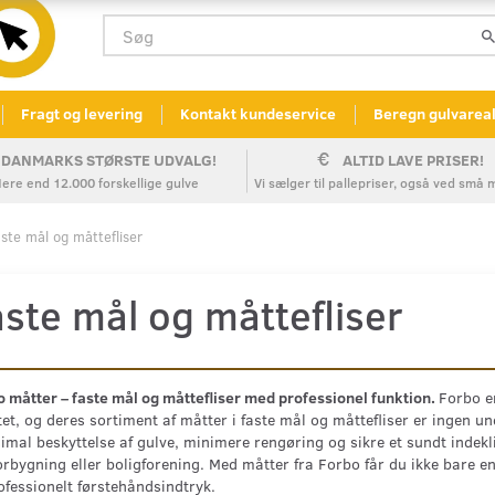
Fragt og levering
Kontakt kundeservice
Beregn gulvarea
DANMARKS STØRSTE UDVALG!
ALTID LAVE PRISER!
ere end 12.000 forskellige gulve
Vi sælger til pallepriser, også ved sm
ste mål og måttefliser
ste mål og måttefliser
 måtter – faste mål og måttefliser med professionel funktion.
Forbo e
tet, og deres sortiment af måtter i faste mål og måttefliser er ingen un
mal beskyttelse af gulve, minimere rengøring og sikre et sundt indekli
rbygning eller boligforening. Med måtter fra Forbo får du ikke bare en
ofessionelt førstehåndsindtryk.