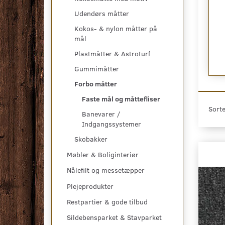
IC - 205 X 300
CORAL BRUSH - 205 X 300 CM.
Udendørs måtter
Kokos- & nylon måtter på
KK
5.775,00 DKK
mål
t
Se produktet
Plastmåtter & Astroturf
Gummimåtter
Forbo måtter
Faste mål og måttefliser
Sorte
Banevarer /
Indgangssystemer
Skobakker
Møbler & Boliginteriør
Nålefilt og messetæpper
Plejeprodukter
Restpartier & gode tilbud
Sildebensparket & Stavparket