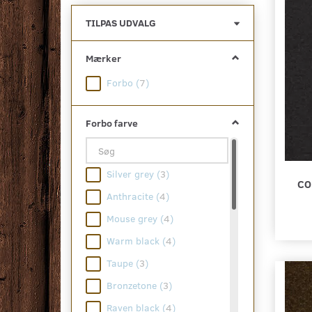
Skifte
TILPAS UDVALG
filter
Mærker
Forbo
(
7
)
Forbo farve
Silver grey
(
3
)
CO
Anthracite
(
4
)
Mouse grey
(
4
)
Warm black
(
4
)
Taupe
(
3
)
Bronzetone
(
3
)
Raven black
(
4
)