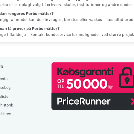
orbo er et oplagt valg til erhverv, skoler, institutioner og andre steder
dan rengøres Forbo måtter?
gigt af model kan de støvsuges, børstes eller vaskes – læs altid prod
man få prøver på Forbo måtter?
ge tilfælde ja – kontakt kundeservice for muligheder ved større projekt
TO
onto
ssebog
liste
historik
dsbrev