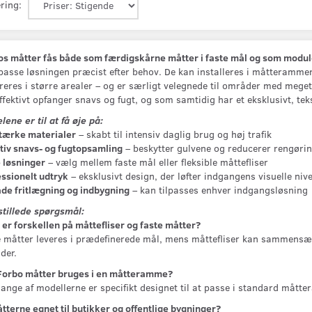
ring:
os måtter fås både som færdigskårne måtter i faste mål og som modul
lpasse løsningen præcist efter behov. De kan installeres i måtterammer
reres i større arealer – og er særligt velegnede til områder med meget 
ffektivt opfanger snavs og fugt, og som samtidig har et eksklusivt, tek
C - 90 X 155
CORAL CLASSIC - 135 X 205
CORAL BRUSH -
CM.
lene er til at få øje på:
stærke materialer
– skabt til intensiv daglig brug og høj trafik
K
2.345,00 DKK
1.235,00 DKK
tiv snavs- og fugtopsamling
– beskytter gulvene og reducerer rengøri
 løsninger
– vælg mellem faste mål eller fleksible måttefliser
Se produktet
Se produktet
ssionelt udtryk
– eksklusivt design, der løfter indgangens visuelle niv
åde fritlægning og indbygning
– kan tilpasses enhver indgangsløsning
stillede spørgsmål:
er forskellen på måttefliser og faste måtter?
 måtter leveres i prædefinerede mål, mens måttefliser kan sammensæt
der.
Forbo måtter bruges i en måtteramme?
ange af modellerne er specifikt designet til at passe i standard mått
tterne egnet til butikker og offentlige bygninger?