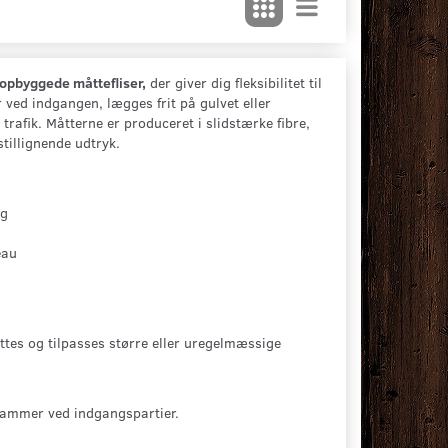
opbyggede måttefliser,
der giver dig fleksibilitet til
 ved indgangen, lægges frit på gulvet eller
trafik. Måtterne er produceret i slidstærke fibre,
stillignende udtryk.
 90 X 155 CM.
CORAL CLASSIC - 205 X 300
CORAL BRUSH - 
CM.
CM.
5.245,00 DKK
2.619,00 DKK
ng
Se produktet
Se produktet
eau
tes og tilpasses større eller uregelmæssige
erammer ved indgangspartier.