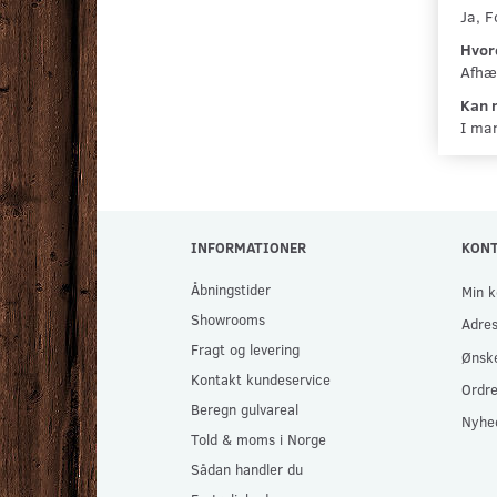
Ja, F
Hvor
Afhæn
Kan 
I man
INFORMATIONER
KON
Åbningstider
Min k
Showrooms
Adre
Fragt og levering
Ønske
Kontakt kundeservice
Ordre
Beregn gulvareal
Nyhe
Told & moms i Norge
Sådan handler du