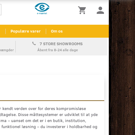
l
Populære varer
Om os
7 STORE SHOWROOMS
å mængder
Åbent fra 8-24 alle dage
r kendt verden over for deres kompromisløse
dtagelse. Disse måttesystemer er udviklet til at yde
ma – uanset om det er i en butik, institution,
 funktionel løsning – du investerer i holdbarhed og