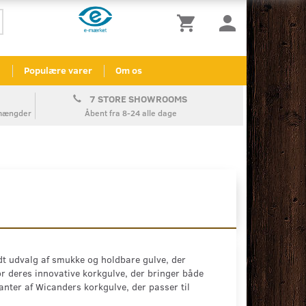
l
Populære varer
Om os
7 STORE SHOWROOMS
å mængder
Åbent fra 8-24 alle dage
dt udvalg af smukke og holdbare gulve, der
r deres innovative korkgulve, der bringer både
ianter af Wicanders korkgulve, der passer til