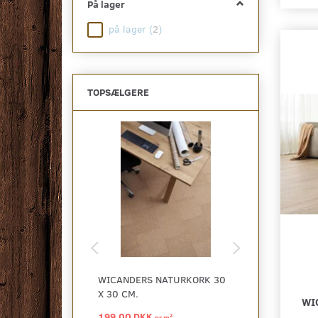
På lager
på lager
(
2
)
TOPSÆLGERE
WICANDERS NATURKORK 30
WICANDERS C
X 30 CM.
TRANCES NAT
WI
199,00 DKK
319,00 DKK
2
pr
m
p