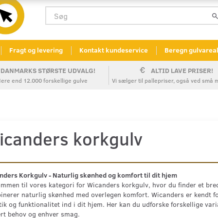
Fragt og levering
Kontakt kundeservice
Beregn gulvarea
DANMARKS STØRSTE UDVALG!
ALTID LAVE PRISER!
ere end 12.000 forskellige gulve
Vi sælger til pallepriser, også ved sm
icanders korkgulv
ders Korkgulv - Naturlig skønhed og komfort til dit hjem
mmen til vores kategori for Wicanders korkgulv, hvor du finder et bre
nerer naturlig skønhed med overlegen komfort. Wicanders er kendt fo
ik og funktionalitet ind i dit hjem. Her kan du udforske forskellige var
ert behov og enhver smag.