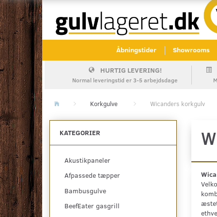
Åbningstider
Showrooms
HURTIG LEVERING!
Normal leveringstid er 3-5 arbejdsdage
M
Korkgulve
Wicanders korkgulv
W
KATEGORIER
Akustikpaneler
Wican
Afpassede tæpper
Velko
Bambusgulve
kombi
æstet
BeefEater gasgrill
ethv