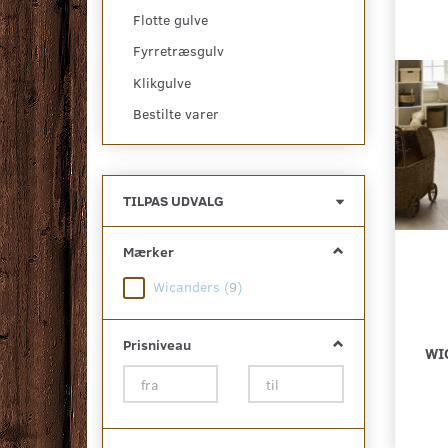
Flotte gulve
Fyrretræsgulv
Klikgulve
Bestilte varer
Skifte
TILPAS UDVALG
filter
Mærker
Wicanders
(
9
)
Prisniveau
WI