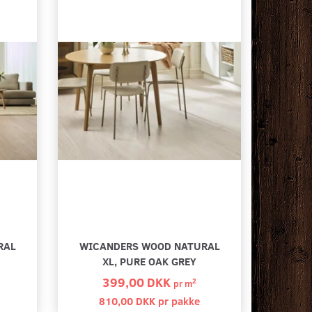
RAL
WICANDERS WOOD NATURAL
XL, PURE OAK GREY
399,00 DKK
2
pr
m
810,00 DKK pr
pakke