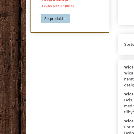
179,00 DKK pr
pakke
648,00 DKK pr
p
Se produktet
Se produktet
Sorte
Wica
Wican
nemt 
desig
Wica
Hvis 
med f
tilb
Wica
For o
Hydro