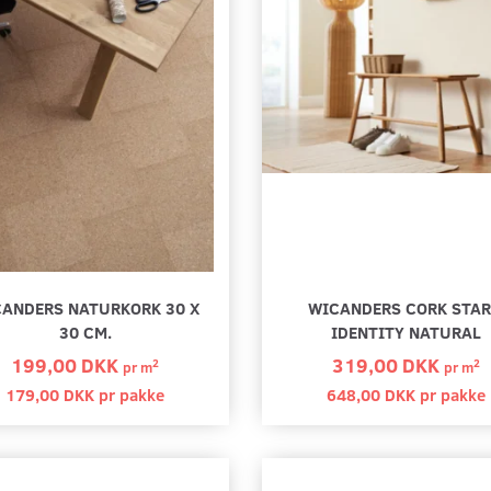
ANDERS NATURKORK 30 X
WICANDERS CORK STAR
30 CM.
IDENTITY NATURAL
199,00 DKK
319,00 DKK
2
2
pr
m
pr
m
179,00 DKK pr
pakke
648,00 DKK pr
pakke