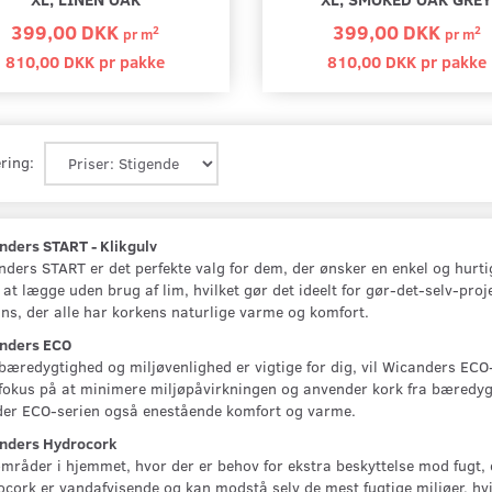
akke
648,00 DKK pr
pakke
810,00 DKK pr
pa
399,00 DKK
399,00 DKK
2
2
pr
m
pr
m
810,00 DKK pr
pakke
810,00 DKK pr
pakke
Se produktet
Se produktet
ring:
nders START - Klikgulv
ders START er det perfekte valg for dem, der ønsker en enkel og hurtig 
at lægge uden brug af lim, hvilket gør det ideelt for gør-det-selv-proj
ns, der alle har korkens naturlige varme og komfort.
nders ECO
bæredygtighed og miljøvenlighed er vigtige for dig, vil Wicanders ECO-
okus på at minimere miljøpåvirkningen og anvender kork fra bæredygti
yder ECO-serien også enestående komfort og varme.
nders Hydrocork
mråder i hjemmet, hvor der er behov for ekstra beskyttelse mod fugt,
cork er vandafvisende og kan modstå selv de mest fugtige miljøer, hvil