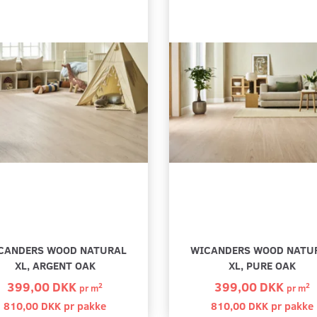
CANDERS WOOD NATURAL
WICANDERS WOOD NATU
XL, ARGENT OAK
XL, PURE OAK
399,00 DKK
399,00 DKK
2
2
pr
m
pr
m
810,00 DKK pr
pakke
810,00 DKK pr
pakke