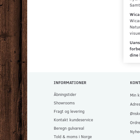
Samti
Wica
Wican
Natu
visue
Uanse
forbe
dine
INFORMATIONER
KON
Åbningstider
Min k
Showrooms
Adre
Fragt og levering
Ønske
Kontakt kundeservice
Ordre
Beregn gulvareal
Nyhe
Told & moms i Norge