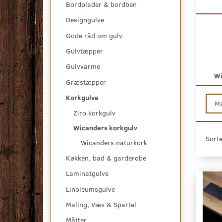
Bordplader & bordben
Designgulve
Gode råd om gulv
Gulvtæpper
Gulvvarme
Wi
Græstæpper
Korkgulve
M
Ziro korkgulv
Wicanders korkgulv
Sorte
Wicanders naturkork
Køkken, bad & garderobe
Laminatgulve
Linoleumsgulve
Maling, Væv & Spartel
Måtter