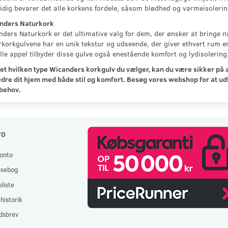
dig bevarer det alle korkens fordele, såsom blødhed og varmeisolerin
nders Naturkork
ders Naturkork er det ultimative valg for dem, der ønsker at bringe 
rkorkgulvene har en unik tekstur og udseende, der giver ethvert rum
lle appel tilbyder disse gulve også enestående komfort og lydisolering
t hvilken type Wicanders korkgulv du vælger, kan du være sikker på at 
dre dit hjem med både stil og komfort. Besøg vores webshop for at udfo
 behov.
TO
onto
ssebog
liste
historik
dsbrev