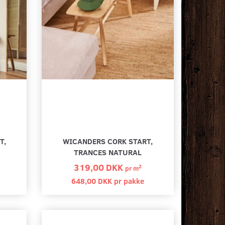
T,
WICANDERS CORK START,
TRANCES NATURAL
319,00 DKK
2
pr
m
648,00 DKK pr
pakke