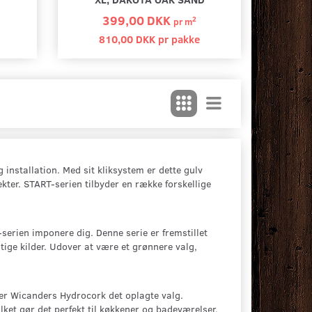
kke
810,00 DKK pr
pakke
810,00 DKK pr
pak
399,00 DKK
2
pr
m
810,00 DKK pr
pakke
Se produktet
Se produktet
installation. Med sit kliksystem er dette gulv
ekter. START-serien tilbyder en række forskellige
serien imponere dig. Denne serie er fremstillet
ge kilder. Udover at være et grønnere valg,
 er Wicanders Hydrocork det oplagte valg.
ket gør det perfekt til køkkener og badeværelser.