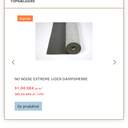
TOPSÆLGERE
Populær
NO NOISE EXTREME UDEN DAMPSPÆRRE
SI
51,00 DKK
47
2
pr
m
280,00 DKK pr
rulle
256
Se produktet
S