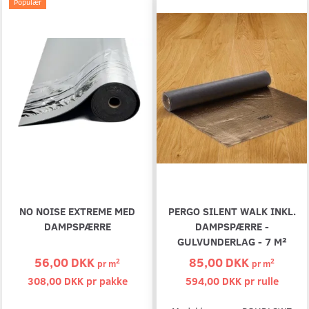
Populær
NO NOISE EXTREME MED
PERGO SILENT WALK INKL.
DAMPSPÆRRE
DAMPSPÆRRE -
GULVUNDERLAG - 7 M²
56,00 DKK
85,00 DKK
2
2
pr
m
pr
m
308,00 DKK pr
pakke
594,00 DKK pr
rulle