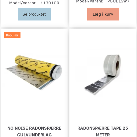
Model/varenr.:
PGUDLSW7
Model/varenr.:
1130100
Læg i kurv
Se produktet
Populær
NO NOISE RADONSPÆRRE
RADONSPÆRRE TAPE 25
GULVUNDERLAG
METER