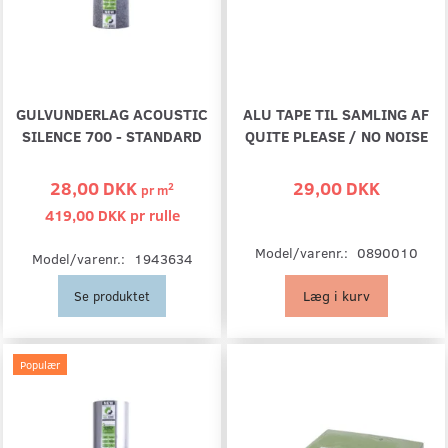
GULVUNDERLAG ACOUSTIC
ALU TAPE TIL SAMLING AF
SILENCE 700 - STANDARD
QUITE PLEASE / NO NOISE
28,00 DKK
29,00 DKK
2
pr
m
419,00 DKK pr
rulle
Model/varenr.:
0890010
Model/varenr.:
1943634
Læg i kurv
Se produktet
Populær