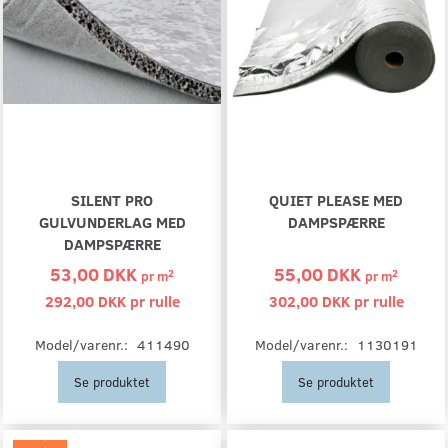
SILENT PRO
QUIET PLEASE MED
GULVUNDERLAG MED
DAMPSPÆRRE
DAMPSPÆRRE
53,00 DKK
55,00 DKK
2
2
pr
m
pr
m
292,00 DKK pr
rulle
302,00 DKK pr
rulle
Model/varenr.:
411490
Model/varenr.:
1130191
Se produktet
Se produktet