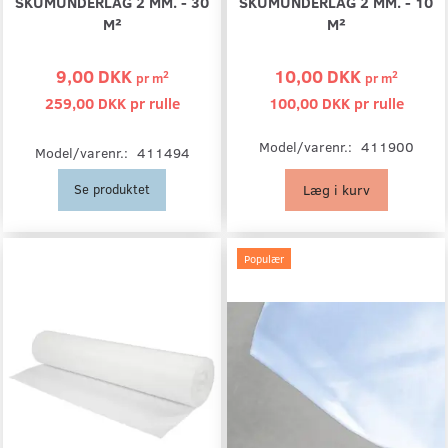
SKUMUNDERLAG 2 MM. - 30
SKUMUNDERLAG 2 MM. - 10
M²
M²
9,00 DKK
10,00 DKK
2
2
pr
m
pr
m
259,00 DKK pr
rulle
100,00 DKK pr
rulle
Model/varenr.:
411900
Model/varenr.:
411494
Læg i kurv
Se produktet
Populær