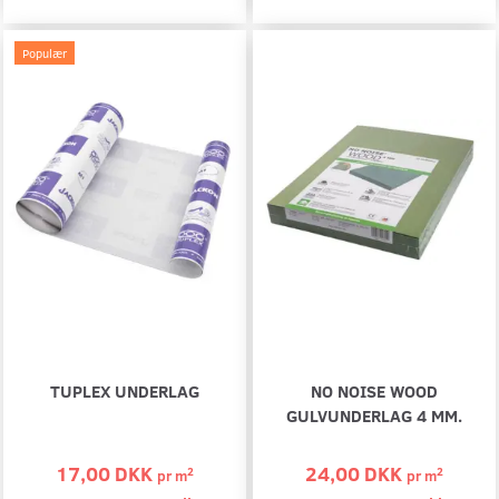
Populær
TUPLEX UNDERLAG
NO NOISE WOOD
GULVUNDERLAG 4 MM.
17,00 DKK
24,00 DKK
2
2
pr
m
pr
m