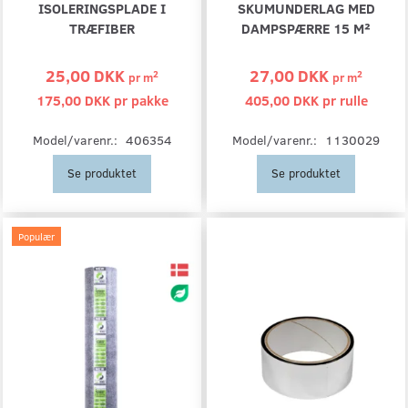
ISOLERINGSPLADE I
SKUMUNDERLAG MED
TRÆFIBER
DAMPSPÆRRE 15 M²
25,00 DKK
27,00 DKK
2
2
pr
m
pr
m
175,00 DKK pr
pakke
405,00 DKK pr
rulle
Model/varenr.:
406354
Model/varenr.:
1130029
Se produktet
Se produktet
Populær