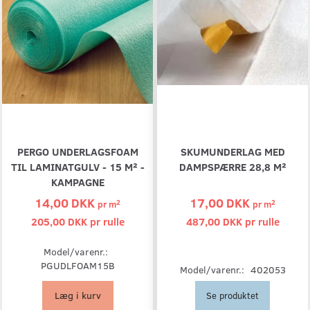
PERGO UNDERLAGSFOAM
SKUMUNDERLAG MED
TIL LAMINATGULV - 15 M² -
DAMPSPÆRRE 28,8 M²
KAMPAGNE
14,00 DKK
17,00 DKK
2
2
pr
m
pr
m
205,00 DKK pr
rulle
487,00 DKK pr
rulle
Model/varenr.:
PGUDLFOAM15B
Model/varenr.:
402053
Læg i kurv
Se produktet