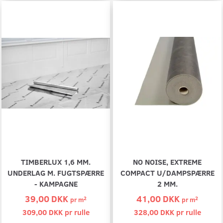
TIMBERLUX 1,6 MM.
NO NOISE, EXTREME
UNDERLAG M. FUGTSPÆRRE
COMPACT U/DAMPSPÆRRE
- KAMPAGNE
2 MM.
39,00 DKK
41,00 DKK
2
2
pr
m
pr
m
309,00 DKK pr
rulle
328,00 DKK pr
rulle