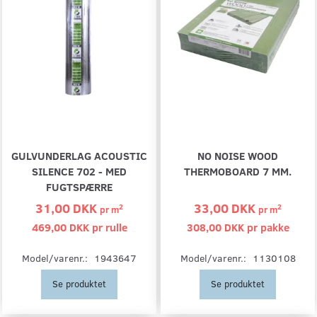
GULVUNDERLAG ACOUSTIC
NO NOISE WOOD
SILENCE 702 - MED
THERMOBOARD 7 MM.
FUGTSPÆRRE
31,00 DKK
33,00 DKK
2
2
pr
m
pr
m
469,00 DKK pr
rulle
308,00 DKK pr
pakke
Model/varenr.:
1943647
Model/varenr.:
1130108
Se produktet
Se produktet