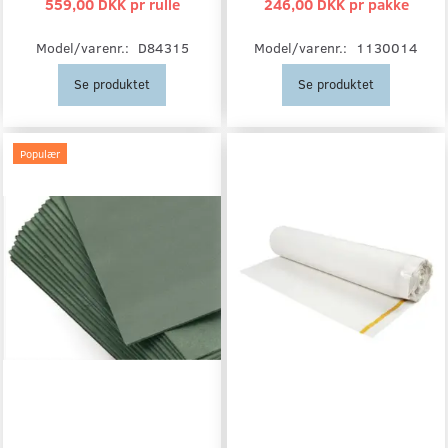
559,00 DKK pr
rulle
246,00 DKK pr
pakke
Model/varenr.:
D84315
Model/varenr.:
1130014
Se produktet
Se produktet
Populær