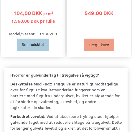
104,00 DKK
549,00 DKK
2
pr
m
1.560,00 DKK pr
rulle
Model/varenr.:
1130200
Læg i kurv
Se produktet
Hvorfor er gulvunderlag til trægulve så vigtigt?
Beskyttelse Mod Fugt:
Trægulve er naturligt modtagelige
over for fugt. Et kvalitetsunderlag fungerer som en
barriere mod fugt fra undergulvet, hvilket er afgørende for
at forhindre opsvulmning, skævhed, og andre
fugtrelaterede skader.
Forbedret Levetid:
Ved at absorbere tryk og stød, hjælper
gulvunderlaget med at reducere slitage på trægulvet. Dette
forlænger gulvets levetid og sikrer, at det forbliver smukt i