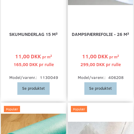
SKUMUNDERLAG 15 M²
DAMPSPÆRREFOLIE - 26 M²
11,00 DKK
11,00 DKK
2
2
pr
m
pr
m
165,00 DKK pr
rulle
299,00 DKK pr
rulle
Model/varenr.:
1130049
Model/varenr.:
406208
Se produktet
Se produktet
Populær
Populær