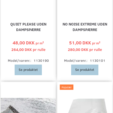
QUIET PLEASE UDEN
NO NOISE EXTREME UDEN
DAMPSPÆRRE
DAMPSPÆRRE
48,00 DKK
51,00 DKK
2
2
pr
m
pr
m
264,00 DKK pr
rulle
280,00 DKK pr
rulle
Model/varenr.:
1130190
Model/varenr.:
1130101
Se produktet
Se produktet
Populær