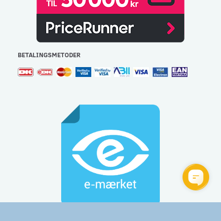
BETALINGSMETODER
Gulvlageret Aps - CVR: 32477267 - e-mail:
info@gulvlageret.dk
besvares indenfor 48 timer - Tlf.: 44 92 60 60