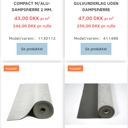
COMPACT M/ALU-
GULVUNDERLAG UDEN
DAMPSPÆRRE 2 MM.
DAMPSPÆRRE
43,00 DKK
47,00 DKK
2
2
pr
m
pr
m
344,00 DKK pr
rulle
256,00 DKK pr
rulle
Model/varenr.:
1130112
Model/varenr.:
411489
Se produktet
Se produktet
Populær
Populær