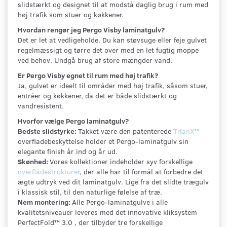
slidstærkt og designet til at modstå daglig brug i rum med
høj trafik som stuer og køkkener.
Hvordan rengør jeg Pergo Visby laminatgulv?
Det er let at vedligeholde. Du kan støvsuge eller feje gulvet
regelmæssigt og tørre det over med en let fugtig moppe
ved behov. Undgå brug af store mængder vand.
Er Pergo Visby egnet til rum med høj trafik?
Ja, gulvet er ideelt til områder med høj trafik, såsom stuer,
entréer og køkkener, da det er både slidstærkt og
vandresistent.
Hvorfor vælge Pergo laminatgulv?
Bedste slidstyrke:
Takket være den patenterede
TitanX™
overfladebeskyttelse holder et Pergo-laminatgulv sin
elegante finish år ind og år ud.
Skønhed:
Vores kollektioner indeholder syv forskellige
overfladestrukturer
, der alle har til formål at forbedre det
ægte udtryk ved dit laminatgulv. Lige fra det slidte trægulv
i klassisk stil, til den naturlige følelse af træ.
Nem montering:
Alle Pergo-laminatgulve i alle
kvalitetsniveauer leveres med det innovative kliksystem
PerfectFold™ 3.0 , der tilbyder tre forskellige