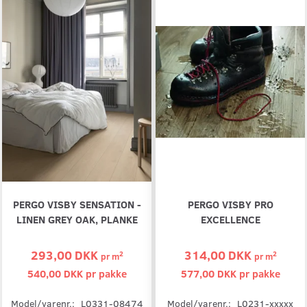
PERGO VISBY SENSATION -
PERGO VISBY PRO
LINEN GREY OAK, PLANKE
EXCELLENCE
293,00 DKK
314,00 DKK
2
2
pr
m
pr
m
540,00 DKK pr
pakke
577,00 DKK pr
pakke
Model/varenr.:
L0331-08474
Model/varenr.:
L0231-xxxxx