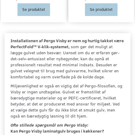
Se produktet
Se produktet
Installationen af Pergo Visby er nem og hurtig takket være
PerfectFold™ V-klik-systemet,
som gør det muligt at
lægge gulvet uden besvær. Uanset om du er erfaren gør-
det-selv-entusiast eller nybegynder, kan du opnå et
professionelt resultat med minimal indsats. Desuden er
gulvet velegnet til brug med gulvvarme, hvilket sikrer en
komfortabel og varm overflade på de kolde dage.
Miljøvenlighed er også en vigtig del af Pergo-filosofien, og
Visby er ingen undtagelse. Gulvet er fremstillet af
bæredygtige materialer og er PEFC-certificeret, hvilket
betyder, at det er produceret med ansvar for miljøet. Ved
at vælge dette gulv får du ikke blot et smukt gulv, men
også en bæredygtig løsning til dit hjem.
Ofte stillede spørgsmål om Pergo Visby:
Kan Pergo Visby laminatgulv bruges i køkkener?