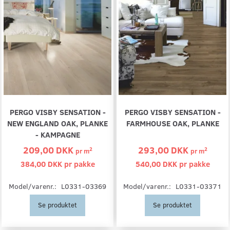
PERGO VISBY SENSATION -
PERGO VISBY SENSATION -
NEW ENGLAND OAK, PLANKE
FARMHOUSE OAK, PLANKE
- KAMPAGNE
209,00 DKK
293,00 DKK
2
2
pr
m
pr
m
384,00 DKK pr
pakke
540,00 DKK pr
pakke
Model/varenr.:
L0331-03369
Model/varenr.:
L0331-03371
Se produktet
Se produktet