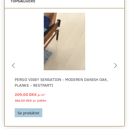
TOPSÆLGERE
PERGO VISBY SENSATION - MODEREN DANISH OAK,
PE
PLANKE - RESTPARTI
209,00 DKK
29
2
pr
m
384,00 DKK pr
pakke
540
Se produktet
S