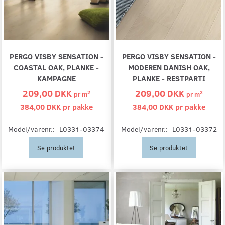
PERGO VISBY SENSATION -
PERGO VISBY SENSATION -
COASTAL OAK, PLANKE -
MODEREN DANISH OAK,
KAMPAGNE
PLANKE - RESTPARTI
209,00 DKK
209,00 DKK
2
2
pr
m
pr
m
384,00 DKK pr
pakke
384,00 DKK pr
pakke
Model/varenr.:
L0331-03374
Model/varenr.:
L0331-03372
Se produktet
Se produktet