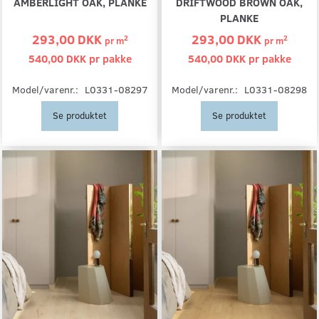
AMBERLIGHT OAK, PLANKE
DRIFTWOOD BROWN OAK,
PLANKE
293,00 DKK
293,00 DKK
2
2
pr
m
pr
m
540,00 DKK pr
pakke
540,00 DKK pr
pakke
Model/varenr.:
L0331-08297
Model/varenr.:
L0331-08298
Se produktet
Se produktet