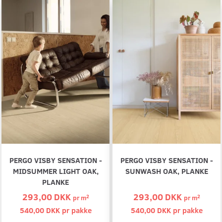
PERGO VISBY SENSATION -
PERGO VISBY SENSATION -
MIDSUMMER LIGHT OAK,
SUNWASH OAK, PLANKE
PLANKE
293,00 DKK
293,00 DKK
2
2
pr
m
pr
m
540,00 DKK pr
pakke
540,00 DKK pr
pakke