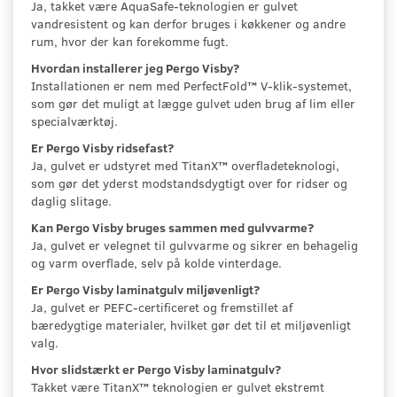
Ja, takket være AquaSafe-teknologien er gulvet
vandresistent og kan derfor bruges i køkkener og andre
rum, hvor der kan forekomme fugt.
Hvordan installerer jeg Pergo Visby?
Installationen er nem med PerfectFold™ V-klik-systemet,
som gør det muligt at lægge gulvet uden brug af lim eller
specialværktøj.
Er Pergo Visby ridsefast?
Ja, gulvet er udstyret med TitanX™ overfladeteknologi,
som gør det yderst modstandsdygtigt over for ridser og
daglig slitage.
Kan Pergo Visby bruges sammen med gulvvarme?
Ja, gulvet er velegnet til gulvvarme og sikrer en behagelig
og varm overflade, selv på kolde vinterdage.
Er Pergo Visby laminatgulv miljøvenligt?
Ja, gulvet er PEFC-certificeret og fremstillet af
bæredygtige materialer, hvilket gør det til et miljøvenligt
valg.
Hvor slidstærkt er Pergo Visby laminatgulv?
Takket være TitanX™ teknologien er gulvet ekstremt