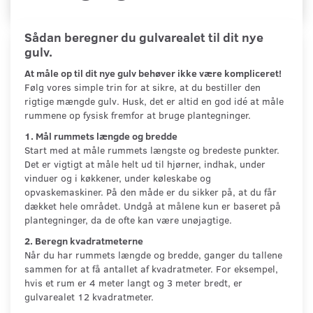
Sådan beregner du gulvarealet til dit nye
gulv.
At måle op til dit nye gulv behøver ikke være kompliceret!
Følg vores simple trin for at sikre, at du bestiller den
rigtige mængde gulv. Husk, det er altid en god idé at måle
rummene op fysisk fremfor at bruge plantegninger.
1. Mål rummets længde og bredde
Start med at måle rummets længste og bredeste punkter.
Det er vigtigt at måle helt ud til hjørner, indhak, under
vinduer og i køkkener, under køleskabe og
opvaskemaskiner. På den måde er du sikker på, at du får
dækket hele området. Undgå at målene kun er baseret på
plantegninger, da de ofte kan være unøjagtige.
2. Beregn kvadratmeterne
Når du har rummets længde og bredde, ganger du tallene
sammen for at få antallet af kvadratmeter. For eksempel,
hvis et rum er 4 meter langt og 3 meter bredt, er
gulvarealet 12 kvadratmeter.