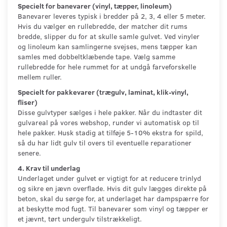
Specielt for banevarer (vinyl, tæpper, linoleum)
Banevarer leveres typisk i bredder på 2, 3, 4 eller 5 meter.
Hvis du vælger en rullebredde, der matcher dit rums
bredde, slipper du for at skulle samle gulvet. Ved vinyler
og linoleum kan samlingerne svejses, mens tæpper kan
samles med dobbeltklæbende tape. Vælg samme
rullebredde for hele rummet for at undgå farveforskelle
mellem ruller.
Specielt for pakkevarer (trægulv, laminat, klik-vinyl,
fliser)
Disse gulvtyper sælges i hele pakker. Når du indtaster dit
gulvareal på vores webshop, runder vi automatisk op til
hele pakker. Husk stadig at tilføje 5-10% ekstra for spild,
så du har lidt gulv til overs til eventuelle reparationer
senere.
4. Krav til underlag
Underlaget under gulvet er vigtigt for at reducere trinlyd
og sikre en jævn overflade. Hvis dit gulv lægges direkte på
beton, skal du sørge for, at underlaget har dampspærre for
at beskytte mod fugt. Til banevarer som vinyl og tæpper er
et jævnt, tørt undergulv tilstrækkeligt.