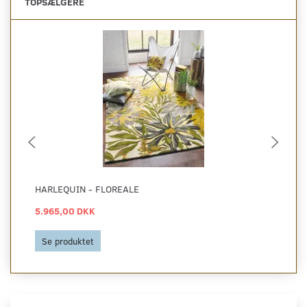
TOPSÆLGERE
HARLEQUIN - FLOREALE
HA
5.965,00 DKK
5.
Se produktet
S