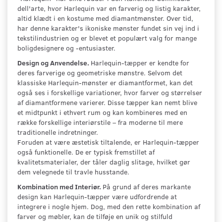
dell'arte, hvor Harlequin var en farverig og listig karakter,
altid klædt i en kostume med diamantmønster. Over tid,
har denne karakter's ikoniske mønster fundet sin vej ind i
tekstilindustrien og er blevet et populært valg for mange
boligdesignere og -entusiaster.
Design og Anvendelse.
Harlequin-tæpper er kendte for
deres farverige og geometriske mønstre. Selvom det
klassiske Harlequin-mønster er diamantformet, kan det
også ses i forskellige variationer, hvor farver og størrelser
af diamantformene varierer. Disse tæpper kan nemt blive
et midtpunkt i ethvert rum og kan kombineres med en
række forskellige interiørstile – fra moderne til mere
traditionelle indretninger.
Foruden at være æstetisk tiltalende, er Harlequin-tæpper
også funktionelle. De er typisk fremstillet af
kvalitetsmaterialer, der tåler daglig slitage, hvilket gør
dem velegnede til travle husstande.
Kombination med Interiør.
På grund af deres markante
design kan Harlequin-tæpper være udfordrende at
integrere i nogle hjem. Dog, med den rette kombination af
farver og møbler, kan de tilføje en unik og stilfuld