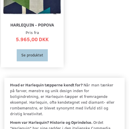
HARLEQUIN - POPOVA
Pris fra
5.965,00 DKK
Se produktet
Hvad er Harlequin tæpperne kendt for?
Når man tænker
på farver, mønstre og unik design inden for
boligindretning, er Harlequin-tæpper et fremragende
eksempel. Harlequin, ofte kendetegnet ved diamant- eller
rombemønstre, er blevet synonymt med livfuld stil og
dristig kreativitet.
Hvem var Harlequin? Historie og Oprindelse.
Ordet
"Harlequin" har sine rødder i den italienske Commedia