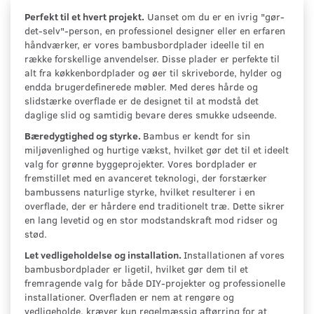
Perfekt til et hvert projekt.
Uanset om du er en ivrig "gør-
det-selv"-person, en professionel designer eller en erfaren
håndværker, er vores bambusbordplader ideelle til en
række forskellige anvendelser. Disse plader er perfekte til
alt fra køkkenbordplader og øer til skriveborde, hylder og
endda brugerdefinerede møbler. Med deres hårde og
slidstærke overflade er de designet til at modstå det
daglige slid og samtidig bevare deres smukke udseende.
Bæredygtighed og styrke.
Bambus er kendt for sin
miljøvenlighed og hurtige vækst, hvilket gør det til et ideelt
valg for grønne byggeprojekter. Vores bordplader er
fremstillet med en avanceret teknologi, der forstærker
bambussens naturlige styrke, hvilket resulterer i en
overflade, der er hårdere end traditionelt træ. Dette sikrer
en lang levetid og en stor modstandskraft mod ridser og
stød.
Let vedligeholdelse og installation.
Installationen af vores
bambusbordplader er ligetil, hvilket gør dem til et
fremragende valg for både DIY-projekter og professionelle
installationer. Overfladen er nem at rengøre og
vedligeholde, kræver kun regelmæssig aftørring for at