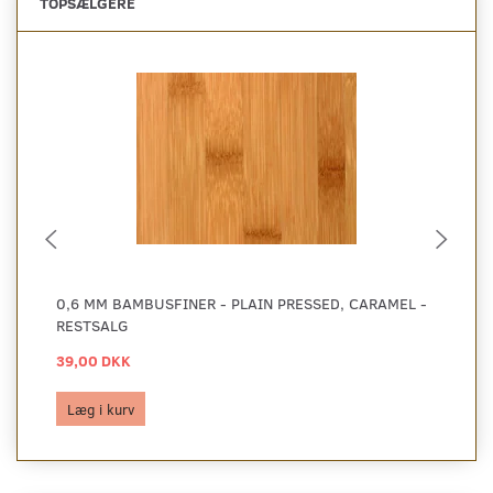
TOPSÆLGERE
0,6 MM BAMBUSFINER - PLAIN PRESSED, CARAMEL -
0,
RESTSALG
RE
39,00 DKK
39
Læg i kurv
L