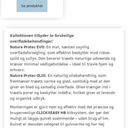
Se produktet
Kollektionen tilbyder to forskellige
overfladebehandlinger:
Nature Protec EVO
: En mat, næsten usynlig
overfladeforsegling, som effektivt beskytter mod ridser,
spild og sollys. Den bevarer træets naturlige udseende og
kræver minimal vedligeholdelse – ideel til travle hjem og
erhverv.
Nature Protec OLIO
: En naturlig oliebehandling, som
fremhæver træets varme og glød, samtidig med at den
giver en blød og sanselig overflade. Olien trænger ind i
træets porer og beskytter indefra, hvilket giver et levende
og organisk udtryk.
Monteringen er gjort nem og effektiv med det præcise og
brugervenlige
CLICKitEASY HB
kliksystem, der gør det
muligt at lægge gulvet svømmende – uden brug af lim.
Gulvet er desuden velegnet til gulvvarme og har høj