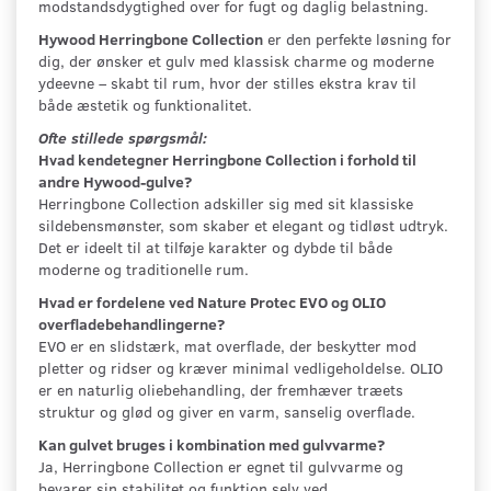
modstandsdygtighed over for fugt og daglig belastning.
Hywood Herringbone Collection
er den perfekte løsning for
dig, der ønsker et gulv med klassisk charme og moderne
ydeevne – skabt til rum, hvor der stilles ekstra krav til
både æstetik og funktionalitet.
Ofte stillede spørgsmål:
Hvad kendetegner Herringbone Collection i forhold til
andre Hywood-gulve?
Herringbone Collection adskiller sig med sit klassiske
sildebensmønster, som skaber et elegant og tidløst udtryk.
Det er ideelt til at tilføje karakter og dybde til både
moderne og traditionelle rum.
Hvad er fordelene ved Nature Protec EVO og OLIO
overfladebehandlingerne?
EVO er en slidstærk, mat overflade, der beskytter mod
pletter og ridser og kræver minimal vedligeholdelse. OLIO
er en naturlig oliebehandling, der fremhæver træets
struktur og glød og giver en varm, sanselig overflade.
Kan gulvet bruges i kombination med gulvvarme?
Ja, Herringbone Collection er egnet til gulvvarme og
bevarer sin stabilitet og funktion selv ved