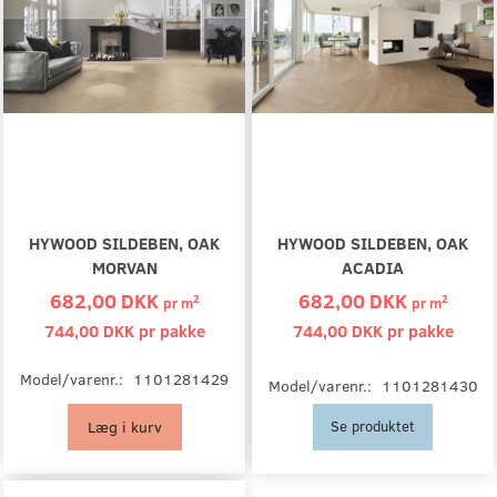
HYWOOD SILDEBEN, OAK
HYWOOD SILDEBEN, OAK
MORVAN
ACADIA
682,00 DKK
682,00 DKK
2
2
pr
m
pr
m
744,00 DKK pr
pakke
744,00 DKK pr
pakke
Model/varenr.:
1101281429
Model/varenr.:
1101281430
Læg i kurv
Se produktet