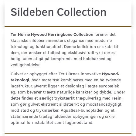
Sildeben Collection
Ter Hürne Hywood Herringbone Collection
forener det
klassiske sildebensmønsters elegance med moderne
teknologi og funktionalitet. Denne kollektion er skabt til
dem, der ønsker et tidløst og eksklusivt udtryk i deres
bolig, uden at gå på kompromis med holdbarhed og
vedligeholdelse.
Gulvet er opbygget efter Ter Hürnes innovative
Hywood-
teknologi
, hvor ægte træ kombineres med en højtydende
lagstruktur. Øverst ligger et designlag i ægte europæisk
eg, som bevarer træets naturlige karakter og dybde. Under
dette findes et særligt trykstærkt træpulverlag med resin,
som gør gulvet ekstremt slidstærkt og modstandsdygtigt
mod stød og trykmærker. AquaSeal-bundpladen og et
stabiliserende trælag fuldender opbygningen og sikrer
optimal formstabilitet samt fugtmodstand.