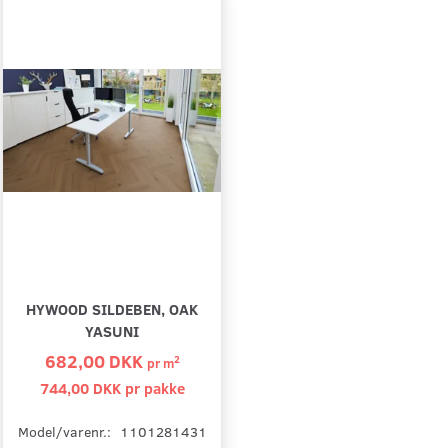
HYWOOD SILDEBEN, OAK
YASUNI
682,00 DKK
2
pr
m
744,00 DKK pr
pakke
Model/varenr.:
1101281431