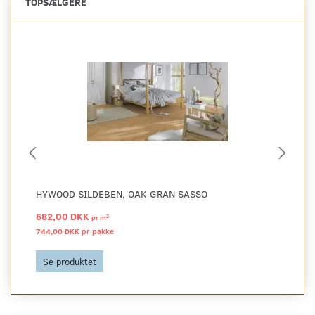
TOPSÆLGERE
HYWOOD SILDEBEN, OAK GRAN SASSO
HY
682,00 DKK
68
2
pr
m
744,00 DKK pr
pakke
744
Se produktet
S