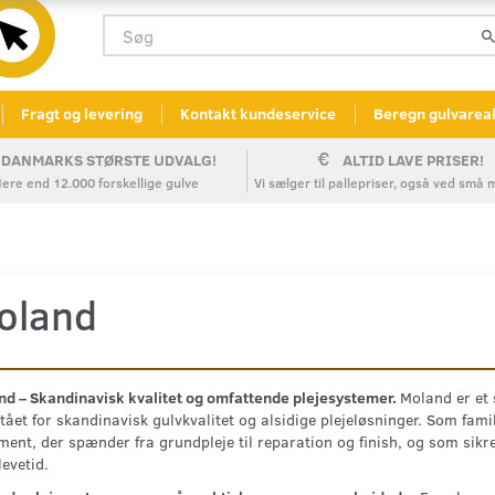
Fragt og levering
Kontakt kundeservice
Beregn gulvarea
DANMARKS STØRSTE UDVALG!
ALTID LAVE PRISER!
ere end 12.000 forskellige gulve
Vi sælger til pallepriser, også ved sm
oland
d – Skandinavisk kvalitet og omfattende plejesystemer.
Moland er et 
tået for skandinavisk gulvkvalitet og alsidige plejeløsninger. Som fam
ment, der spænder fra grundpleje til reparation og finish, og som si
levetid.