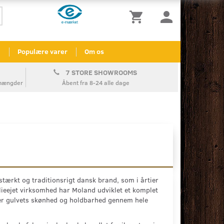
l
Populære varer
Om os
7 STORE SHOWROOMS
å mængder
Åbent fra 8-24 alle dage
stærkt og traditionsrigt dansk brand, som i årtier
ilieejet virksomhed har Moland udviklet et komplet
krer gulvets skønhed og holdbarhed gennem hele