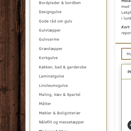
Mola
Bordplader & bordben
med V
Designgulve
Lakpl
i lun
Gode råd om gulv
Kort
Gulvtæpper
repar
Gulvvarme
Græstæpper
M
Korkgulve
Køkken, bad & garderobe
P
Laminatgulve
Linoleumsgulve
Maling, Væv & Spartel
Måtter
Møbler & Boliginteriør
Nålefilt og messetæpper