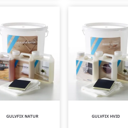
PLEJE NATUR
MOLAND TRÆRENS
MOLAND HVID 
RESTSALG
169,00 DKK
149,00 DKK
Læg i kurv
Læg i kurv
GULVFIX NATUR
GULVFIX HVID