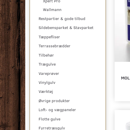
Xpert Pro
Wallmann
Restpartier & gode tilbud
Sildebensparket & Stavparket
Tæppefliser
Terrassebrædder
Tilbehør
Trægulve
Vareprøver
MOL
Vinylgulv
Værktøj
Øvrige produkter
Loft- og vægpaneler
Flotte gulve
Fyrretræsgulv