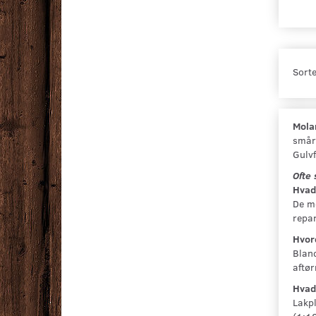
Sorte
Molan
småre
Gulvf
Ofte 
Hvad 
De me
repar
Hvor
Bland
aftør
Hvad 
Lakpl