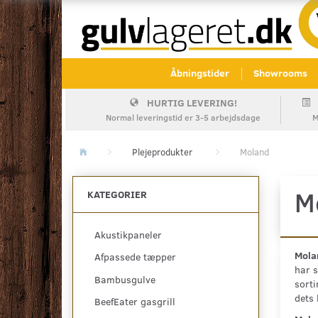
Åbningstider
Showrooms
HURTIG LEVERING!
Normal leveringstid er 3-5 arbejdsdage
M
Plejeprodukter
Moland
M
KATEGORIER
Akustikpaneler
Molan
Afpassede tæpper
har s
Bambusgulve
sorti
dets 
BeefEater gasgrill