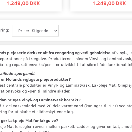
1.249,00 DKK
1.249,00 DKK
ring:
ds plejeserie dækker alt fra rengøring og vedligeholdelse
af vinyl-, l
parationer på trægulve. Produkterne – såsom Vinyl‑ og Laminatvask, 
ix- og reparationsvoks/pen – er udviklet til at sikre både funktionalite
stillede spørgsmål:
er Molands vigtigste plejeprodukter?
st centrale produkter er Vinyl‑ og Laminatvask, Lakpleje Mat, Olieple
ationsvoks og -pen til mindre skader.
dan bruges Vinyl- og Laminatvask korrekt?
 1 del vaskemiddel med 20 dele varmt vand (kan øges til 1:10 ved sto
ring for at skabe et slidbeskyttende lag.
gør Lakpleje Mat for lakgulve?
eje Mat forsegler revner mellem parketbrædder og giver en tæt, smud