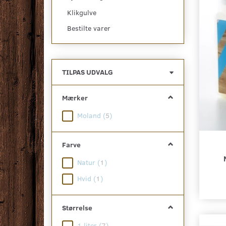
Klikgulve
Bestilte varer
Skifte
TILPAS UDVALG
filter
Mærker
Moland
(
5
)
Farve
Natur
(
1
)
Hvid
(
1
)
Størrelse
1 liter
(
7
)