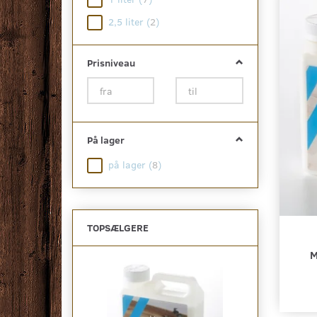
2,5 liter
(
2
)
Prisniveau
På lager
på lager
(
8
)
TOPSÆLGERE
M