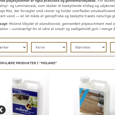
nds plejesystemer er også praktiske og gennemarbejdede.
For eksemp
inyl‑ og Laminatvask, som skaber et beskyttende slidlag og udjævner
eje Mat, der forsegler små revner og holder overfladen smudsafvisende.
kent vand — en let måde at genopfriske og beskytte træets naturlige g
 sagt:
Moland tilbyder et skandinavisk, gennemført plejesortiment med alt
ation – uundværligt for at sikre et smukt og vedligeholdt gulv i mange å
ærker
Farve
Størrelse
OPULÆRE PRODUKTER I "
MOLAND
"