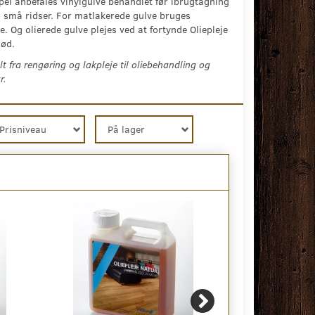
el anbefales vinylgulve behandlet før ibrugtagning
 små ridser. For matlakerede gulve bruges
 Og olierede gulve plejes ved at fortynde Oliepleje
lød.
 fra rengøring og lakpleje til oliebehandling og
r.
Prisniveau
På lager