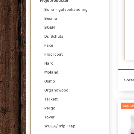
Plejeprodukter
Bona - gulvbehandling
Besma
VOLIE PRESTIGE
MOLAND GULVOLIE PLUS HVID
BOEN
Dr. Schutz
789,00 DKK
Faxe
t
Se produktet
Floorcoat
Haro
Moland
Sorte
Osmo
Organowood
Tarkett
Populæ
Pergo
Tover
WOCA/Trip Trap