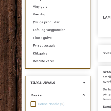
Vinylgulv
Værktøj
LAM
Øvrige produkter
Loft- og vægpaneler
Flotte gulve
Fyrretræsgulv
Sorte
Klikgulve
Bestilte varer
Skab
særli
overf
Skifte
TILPAS UDVALG
filter
Du ha
på gu
Mærker
lamme
House Nordic
(
5
)
Samt