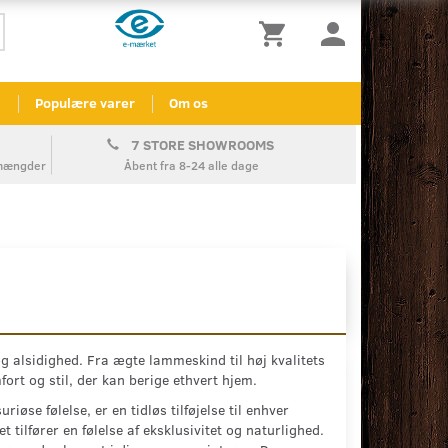
l
Populære varer
Om os
7 STORE SHOWROOMS
å mængder
Åbent fra 8-24 alle dage
 alsidighed. Fra ægte lammeskind til høj kvalitets
fort og stil, der kan berige ethvert hjem.
øse følelse, er en tidløs tilføjelse til enhver
 tilfører en følelse af eksklusivitet og naturlighed.