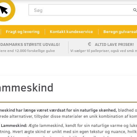
Fragt og levering
Kontakt kundeservice
Beregn gulvarea
DANMARKS STØRSTE UDVALG!
ALTID LAVE PRISER!
ere end 12.000 forskellige gulve
Vi sælger til pallepriser, også ved sm
ammeskind
eskind har længe været værdsat for sin naturlige skønhed,
blødhed og
rede alternativer, tilbyder disse materialer en unik kombination af kom
 Lammeskind:
Ægte lammeskind, kendt for sin naturlige varme og luksuri
tning. Hvert ægte skind er unikt med sin egen tekstur og nuance, hvilket