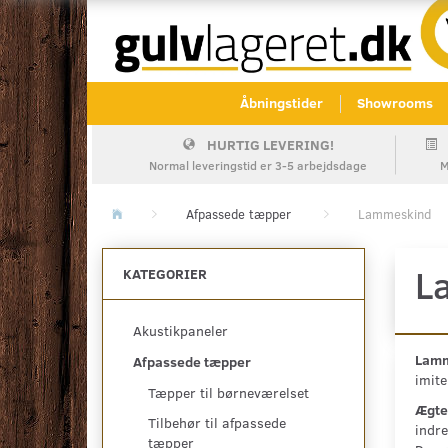
Åbningstider
Showrooms
HURTIG LEVERING!
Normal leveringstid er 3-5 arbejdsdage
M
Afpassede tæpper
Lammeskind
L
KATEGORIER
Akustikpaneler
Lamm
Afpassede tæpper
imite
Tæpper til børneværelset
Ægte
Tilbehør til afpassede
indre
tæpper