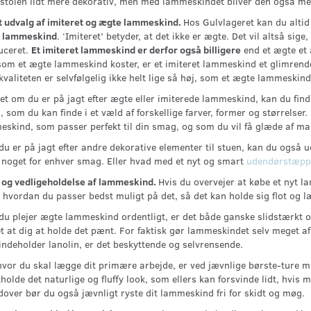
stolen lidt mere dekorativ, men med lammeskindet bliver den også mer
t udvalg af imiteret og ægte lammeskind.
Hos Gulvlageret kan du altid
 lammeskind
. ‘Imiteret’ betyder, at det ikke er ægte. Det vil altså sig
uceret.
Et imiteret lammeskind er derfor også billigere
end et ægte et 
som et ægte lammeskind koster, er et imiteret lammeskind et glimrend
valiteten er selvfølgelig ikke helt lige så høj, som et ægte lammeskind
t om du er på jagt efter ægte eller imiterede lammeskind, kan du finde
, som du kan finde i et væld af forskellige farver, former og størrelser.
skind, som passer perfekt til din smag, og som du vil få glæde af ma
du er på jagt efter andre dekorative elementer til stuen, kan du også 
 noget for enhver smag. Eller hvad med et nyt og smart
udendørstæpp
 og vedligeholdelse af lammeskind.
Hvis du overvejer at købe et nyt la
 hvordan du passer bedst muligt på det, så det kan holde sig flot og l
du plejer ægte lammeskind ordentligt, er det både ganske slidstærkt o
 at dig at holde det pænt. For faktisk gør lammeskindet selv meget a
ndeholder lanolin, er det beskyttende og selvrensende.
hvor du skal lægge dit primære arbejde, er ved jævnlige børste-ture m
holde det naturlige og fluffy look, som ellers kan forsvinde lidt, hvis
over bør du også jævnligt ryste dit lammeskind fri for skidt og møg.