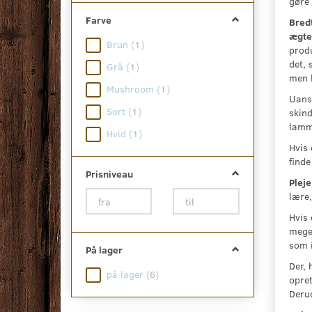
gøre 
Farve
Bred
ægte
Brun
(
1
)
prod
det, 
Grå
(
1
)
men k
Mushroom
(
1
)
Uanse
Sort
(
1
)
skind
lamme
Hvid
(
1
)
Hvis 
finde
Prisniveau
Pleje
lære,
Hvis 
meget
som i
På lager
Der, 
på lager
(
6
)
opret
Derud