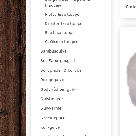
Fladvæv
Sorte
Fletco løse tæpper
Kreatex løse tæpper
Ege løse tæpper
C. Olesen tæpper
Bambusgulve
BeefEater gasgrill
Bordplader & bordben
Designgulve
Gode råd om gulv
Gulvtæpper
Gulvvarme
Græstæpper
Korkgulve