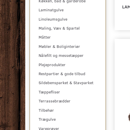
Køkken, bad & garderobe
LAM
Laminatgulve
Linoleumsgulve
Maling, Væv & Spartel
Måtter
Møbler & Boliginteriør
Nålefilt og messetæpper
Plejeprodukter
Restpartier & gode tilbud
Sildebensparket & Stavparket
Tæppefliser
Terrassebrædder
Tilbehør
Trægulve
Vareprøver