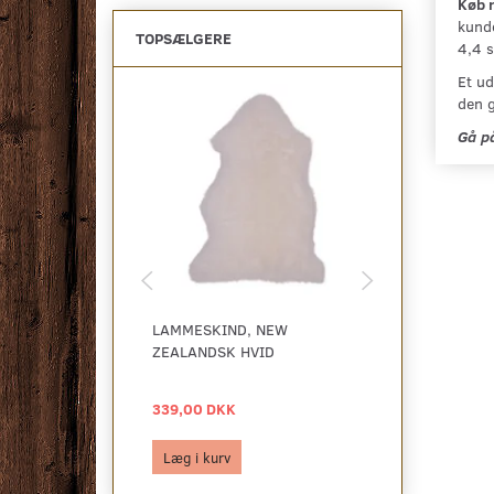
Køb 
kunde
TOPSÆLGERE
4,4 s
Et ud
den g
Gå på
LAMMESKIND, NEW
LAMMESKIND,
ZEALANDSK HVID
5 FARVER
339,00 DKK
109,00 DKK
Læg i kurv
Se produktet