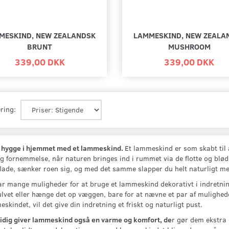
MESKIND, NEW ZEALANDSK
LAMMESKIND, NEW ZEALA
BRUNT
MUSHROOM
339,00 DKK
339,00 DKK
ring:
 hygge i hjemmet med et lammeskind.
Et lammeskind er som skabt til 
g fornemmelse, når naturen bringes ind i rummet via de flotte og blø
lade, sænker roen sig, og med det samme slapper du helt naturligt me
r mange muligheder for at bruge et lammeskind dekorativt i indretning
lvet eller hænge det op væggen, bare for at nævne et par af mulighe
skindet, vil det give din indretning et friskt og naturligt pust.
idig giver lammeskind også en varme og komfort, de
r gør dem ekstra 