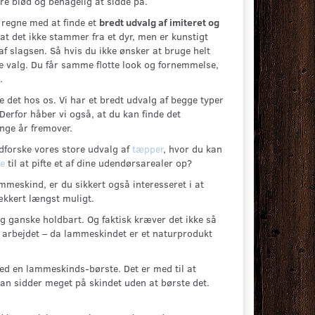
e blød og behagelig at sidde på.
 regne med at finde et
bredt udvalg af imiteret og
e, at det ikke stammer fra et dyr, men er kunstigt
af slagsen. Så hvis du ikke ønsker at bruge helt
e valg. Du får samme flotte look og fornemmelse,
.
 det hos os. Vi har et bredt udvalg af begge typer
 Derfor håber vi også, at du kan finde det
nge år fremover.
udforske vores store udvalg af
tæpper
, hvor du kan
e
til at pifte et af dine udendørsarealer op?
mmeskind, er du sikkert også interesseret i at
ækkert længst muligt.
g ganske holdbart. Og faktisk kræver det ikke så
f arbejdet – da lammeskindet er et naturprodukt
ed en lammeskinds-børste. Det er med til at
 man sidder meget på skindet uden at børste det.