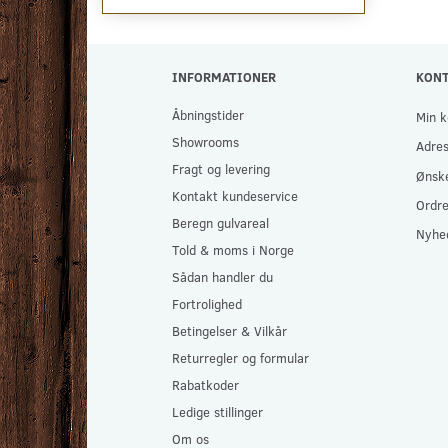
INFORMATIONER
KON
Åbningstider
Min k
Showrooms
Adre
Fragt og levering
Ønske
Kontakt kundeservice
Ordre
Beregn gulvareal
Nyhe
Told & moms i Norge
Sådan handler du
Fortrolighed
Betingelser & Vilkår
Returregler og formular
Rabatkoder
Ledige stillinger
Om os