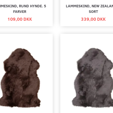
MESKIND, RUND HYNDE. 5
LAMMESKIND, NEW ZEALA
FARVER
SORT
109,00 DKK
339,00 DKK