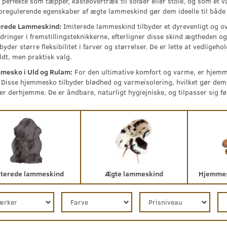
 perfekte som tæpper, kasteovertræk til sofaer eller stole, og som et 
regulerende egenskaber af ægte lammeskind gør dem ideelle til både 
erede Lammeskind:
Imiterede lammeskind tilbyder et dyrevenligt og ov
dringer i fremstillingsteknikkerne, efterligner disse skind ægtheden
lbyder større fleksibilitet i farver og størrelser. De er lette at vedligeh
uldt, men praktisk valg.
mesko i Uld og Rulam:
For den ultimative komfort og varme, er hjemme
 Disse hjemmesko tilbyder blødhed og varmeisolering, hvilket gør dem 
er derhjemme. De er åndbare, naturligt hygiejniske, og tilpasser sig f
iterede lammeskind
Ægte lammeskind
Hjemmes
ærker
Farve
Prisniveau