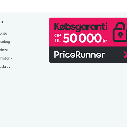
TO
onto
ssebog
liste
historik
dsbrev