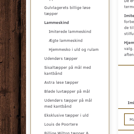
De er
termo
Gulvlagerets billige løse
tæpper
Imit
forbe
Lammeskind
de ti
Imiterede lammeskind
stilf
Ægte lammeskind
Hjem
valg.
Hjemmesko i uld og rulam
aften
Udendørs tæpper
Sisaltæpper på mål med
kantbånd
Astra løse tæpper
Bløde luvtæpper på mål
Udendørs tæpper på mål
Im
med kantbånd
Eksklusive tæpper i uld
M
Louis de Poortere
Billige Wilton tæpper &