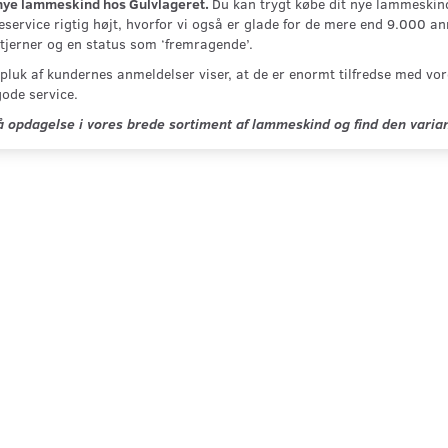
nye lammeskind hos Gulvlageret.
Du kan trygt købe dit nye lammeskin
service rigtig højt, hvorfor vi også er glade for de mere end 9.000 a
tjerner og en status som ‘fremragende’.
pluk af kundernes anmeldelser viser, at de er enormt tilfredse med vor
ode service.
 opdagelse i vores brede sortiment af lammeskind og find den variant
 RUND HYNDE.
LAMMESKIND, NEW
LAMMESKIND,
ZEALANDSK SORT
ZEALANDSK B
339,00 DKK
339,00 DKK
Læg i kurv
Læg i kurv