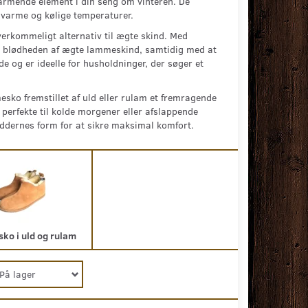
varmende element i din seng om vinteren. De
varme og kølige temperaturer.
erkommeligt alternativ til ægte skind. Med
 og blødheden af ægte lammeskind, samtidig med at
olde og er ideelle for husholdninger, der søger et
sko fremstillet af uld eller rulam et fremragende
perfekte til kolde morgener eller afslappende
øddernes form for at sikre maksimal komfort.
ko i uld og rulam
På lager