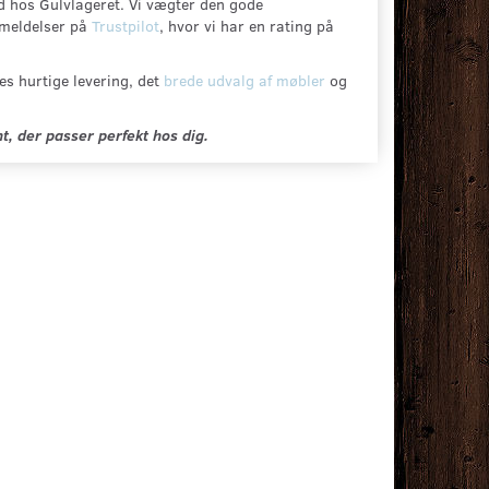
d hos Gulvlageret. Vi vægter den gode
nmeldelser på
Trustpilot
, hvor vi har en rating på
es hurtige levering, det
brede udvalg af møbler
og
, der passer perfekt hos dig.
 NEW
LAMMESKIND, NEW
ISLANDSK LAM
RUNT
ZEALANDSK MUSHROOM
LANG HVID PEL
-
339,00 DKK
499,00 DKK
Læg i kurv
Læg i kurv