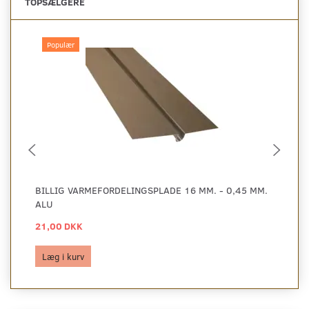
TOPSÆLGERE
Populær
BILLIG VARMEFORDELINGSPLADE 16 MM. - 0,45 MM.
BI
ALU
AL
21,00 DKK
29
Læg i kurv
L