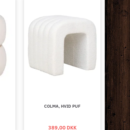
COLMA, HVID PUF
BURET
INVERNESS PUF I LYSEBRUN
RIVERA PUF - 
BOMULD NATUR
389,00 DKK
UDSOLGT TIL U