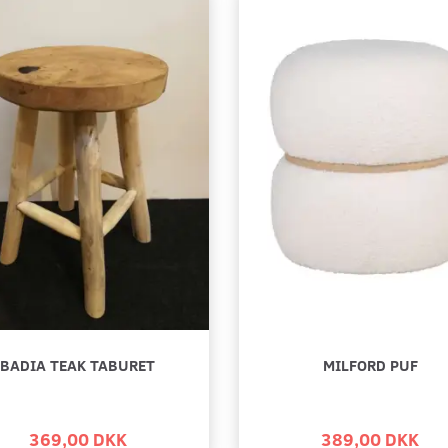
BADIA TEAK TABURET
MILFORD PUF
RD, BRUNT
BARCELONA TEAK
ROSE TEAK TA
 - UDSOLGT
BÆNK/SKAMMEL
369,00 DKK
389,00 DKK