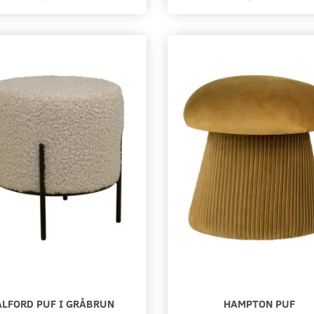
K
579,00 DKK
559,00 DKK
Læg i kurv
Læg i kurv
ALFORD PUF I GRÅBRUN
HAMPTON PUF