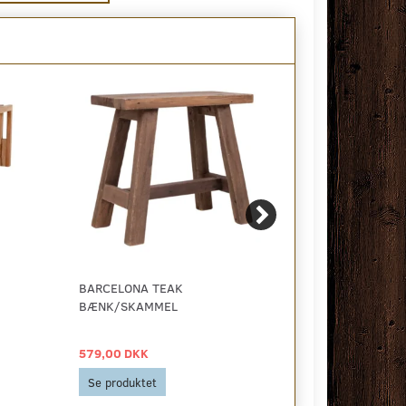
BARCELONA TEAK
INVERNESS PU
BÆNK/SKAMMEL
579,00 DKK
559,00 DKK
Se produktet
Se produktet