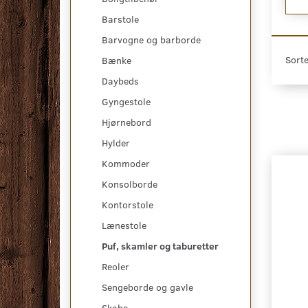
Barstole
Barvogne og barborde
Sorte
Bænke
Daybeds
Gyngestole
Hjørnebord
Hylder
Kommoder
Konsolborde
Kontorstole
Lænestole
Puf, skamler og taburetter
Reoler
Sengeborde og gavle
Skabe