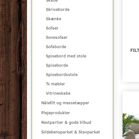
Skriveborde
Skænke
Sofaer
Sovesofaer
Sofaborde
FIL
Spisebord med stole
Spiseborde
Spisebordsstole
Tv møbler
Vitrineskabe
Nålefilt og messetæpper
Plejeprodukter
Restpartier & gode tilbud
Sildebensparket & Stavparket