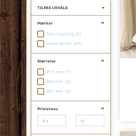
Skifte
TILPAS UDVALG
filter
Mærker
Dots.recycling
(
2
)
House Nordic
(
41
)
Størrelse
Ø17 mm.
(
1
)
Ø22 mm.
(
2
)
Ø27 mm.
(
2
)
Prisniveau