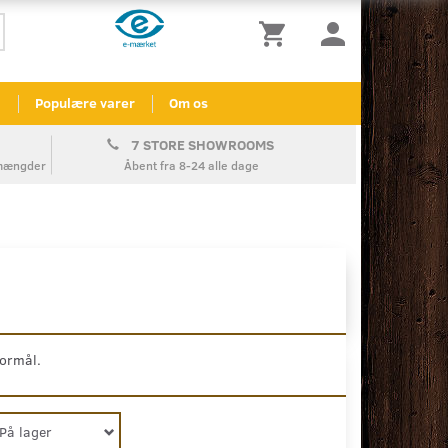
l
Populære varer
Om os
7 STORE SHOWROOMS
å mængder
Åbent fra 8-24 alle dage
formål.
På lager