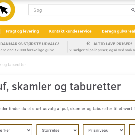
Fragt og levering
Kontakt kundeservice
Beregn gulvarea
DANMARKS STØRSTE UDVALG!
ALTID LAVE PRISER!
ere end 12.000 forskellige gulve
Vi sælger til pallepriser, også ved sm
r og taburetter
f, skamler og taburetter
der finder du et stort udvalg af puf, skamler og taburetter til ethvert 
ærker
Størrelse
Prisniveau