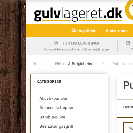
Åbningstider
Showrooms
HURTIG LEVERING!
Normal leveringstid er 3-5 arbejdsdage
M
Møbler & Boliginteriør
Puf, skamle
Pu
KATEGORIER
Akustikpaneler
Herun
Afpassede tæpper
Bambusgulve
BeefEater gasgrill
M