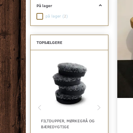
På lager
på lager
(
2
)
TOPSÆLGERE
FILTDUPPER, MØRKEGRÅ OG
ROTA SOFABO
BÆREDYGTIGE
MARMOR LOOK
TIL UGE 38