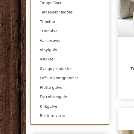
Tæppefliser
Terrassebrædder
Tilbehør
Trægulve
Vareprøver
Vinylgulv
Værktøj
T
Øvrige produkter
Loft- og vægpaneler
Flotte gulve
Fyrretræsgulv
Klikgulve
Bestilte varer