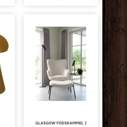
559,00 DKK
299,00 DKK
Læg i kurv
Læg i kurv
GLASGOW FODSKAMMEL I