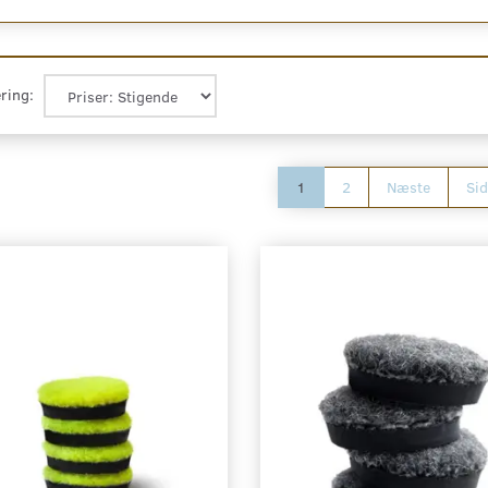
ring:
1
2
Næste
Sid