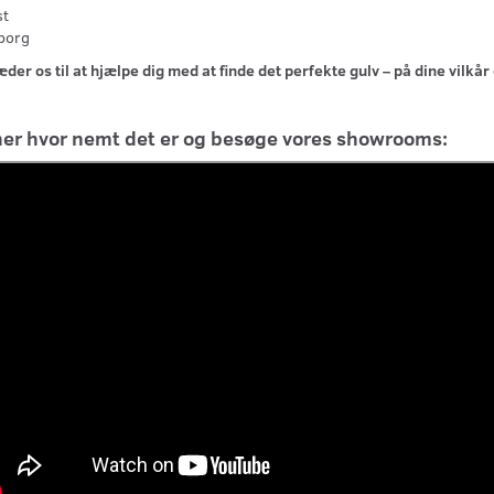
st
borg
æder os til at hjælpe dig med at finde det perfekte gulv – på dine vilkår 
her hvor nemt det er og besøge vores showrooms: