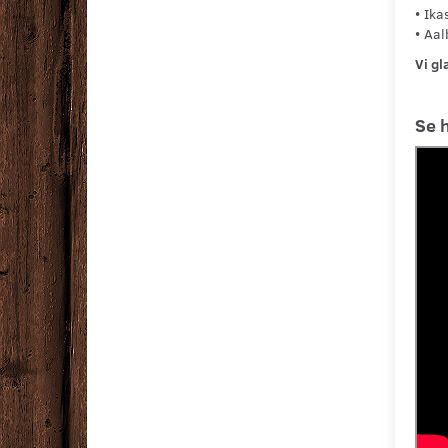
•
Ika
•
Aal
Vi gl
Se 