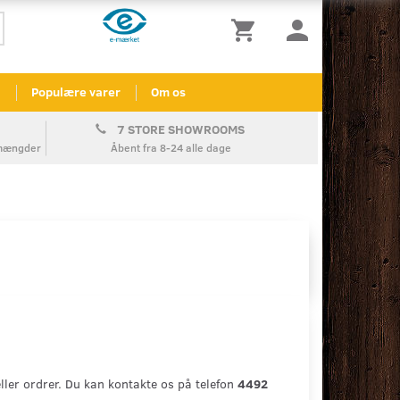
l
Populære varer
Om os
7 STORE SHOWROOMS
å mængder
Åbent fra 8-24 alle dage
ler ordrer. Du kan kontakte os på telefon
4492