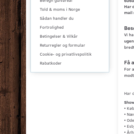
Beregn gulvareal
606
Har d
Told & moms i Norge
mail 
Sådan handler du
Fortrolighed
Bes
Vi ha
Betingelser & Vilkår
ugens
Returregler og formular
bredt
Cookie- og privatlivspolitik
Få 
Rabatkoder
For a
modt
Har 
Show
• Kø
•
Næs
•
Ode
•
Esb
•
Årh