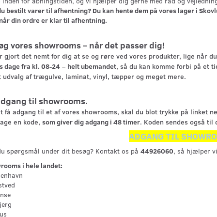
0
inden for åbningstiden, og vi hjælper dig gerne med råd og vejlednin
u bestilt varer til afhentning? Du kan hente dem på vores lager i Skov
når din ordre er klar til afhentning.
øg vores showrooms – når det passer dig!
r gjort det nemt for dig at se og røre ved vores produkter, lige når 
 dage fra kl. 08-24
–
helt ubemandet
, så du kan komme forbi på et ti
 udvalg af trægulve, laminat, vinyl, tæpper og meget mere.
adgang til showrooms.
t få adgang til et af vores showrooms, skal du blot trykke på linket n
age en kode,
som giver dig adgang i 48 timer
. Koden sendes også til 
ADGANG TIL SHOWR
du spørgsmål under dit besøg? Kontakt os på
44926060
, så hjælper vi
rooms i hele landet:
benhavn
tved
nse
jerg
us