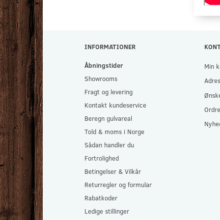
INFORMATIONER
KON
Åbningstider
Min k
Showrooms
Adre
Fragt og levering
Ønske
Kontakt kundeservice
Ordre
Beregn gulvareal
Nyhe
Told & moms i Norge
Sådan handler du
Fortrolighed
Betingelser & Vilkår
Returregler og formular
Rabatkoder
Ledige stillinger