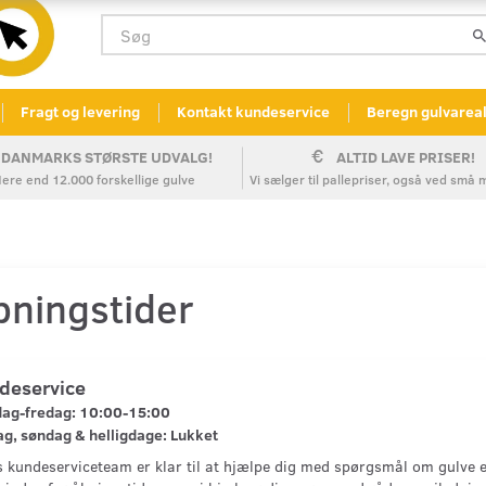
Fragt og levering
Kontakt kundeservice
Beregn gulvarea
DANMARKS STØRSTE UDVALG!
ALTID LAVE PRISER!
ere end 12.000 forskellige gulve
Vi sælger til pallepriser, også ved sm
bningstider
deservice
ag-fredag: 10:00-15:00
g, søndag & helligdage: Lukket
 kundeserviceteam er klar til at hjælpe dig med spørgsmål om gulve el