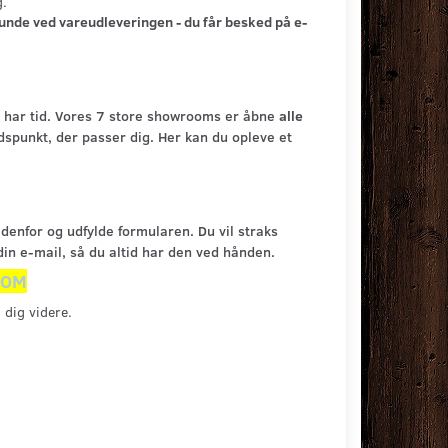
g.
lunde ved vareudleveringen - du får besked på e-
du har tid. Vores 7 store showrooms er åbne
alle
dspunkt, der passer dig. Her kan du opleve et
edenfor og udfylde formularen. Du vil straks
din e-mail, så du altid har den ved hånden.
OOM
 dig videre.