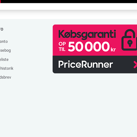
TO
onto
ssebog
liste
historik
dsbrev