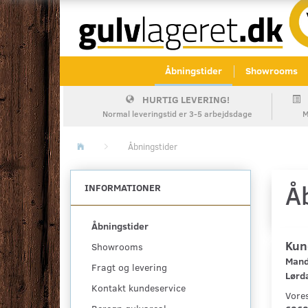
Åbningstider
Showrooms
HURTIG LEVERING!
Normal leveringstid er 3-5 arbejdsdage
M
Åbningstider
Å
INFORMATIONER
Åbningstider
Kun
Showrooms
Mand
Fragt og levering
Lørda
Kontakt kundeservice
Vores