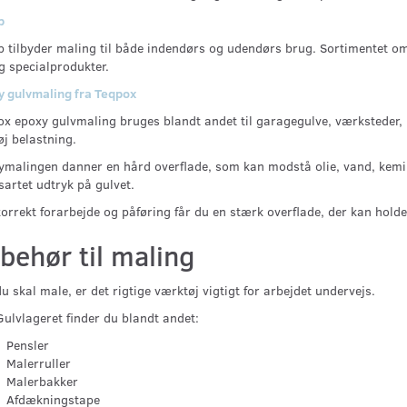
p
 tilbyder maling til både indendørs og udendørs brug. Sortimentet o
g specialprodukter.
y gulvmaling fra Teqpox
x epoxy gulvmaling bruges blandt andet til garagegulve, værksteder,
øj belastning.
malingen danner en hård overflade, som kan modstå olie, vand, kemikali
sartet udtryk på gulvet.
orrekt forarbejde og påføring får du en stærk overflade, der kan holde
lbehør til maling
u skal male, er det rigtige værktøj vigtigt for arbejdet undervejs.
ulvlageret finder du blandt andet:
Pensler
Malerruller
Malerbakker
Afdækningstape