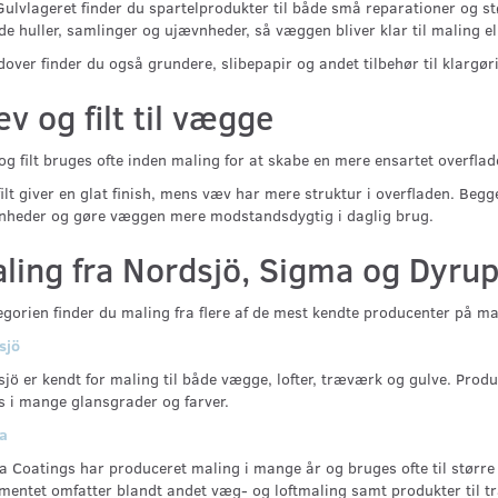
ulvlageret finder du spartelprodukter til både små reparationer og stør
de huller, samlinger og ujævnheder, så væggen bliver klar til maling el
over finder du også grundere, slibepapir og andet tilbehør til klargøri
FECT WALL -
SADOLIN, VÆGMALING BASIC
HALVMAT 20 - RESTPARTI
v og filt til vægge
299,00 DKK
g filt bruges ofte inden maling for at skabe en mere ensartet overflad
0,00 DKK
ilt giver en glat finish, mens væv har mere struktur i overfladen. Beg
nheder og gøre væggen mere modstandsdygtig i daglig brug.
Læg i kurv
ling fra Nordsjö, Sigma og Dyru
egorien finder du maling fra flere af de mest kendte producenter på ma
sjö
jö er kendt for maling til både vægge, lofter, træværk og gulve. Produ
s i mange glansgrader og farver.
a
 Coatings har produceret maling i mange år og bruges ofte til større 
mentet omfatter blandt andet væg- og loftmaling samt produkter til t