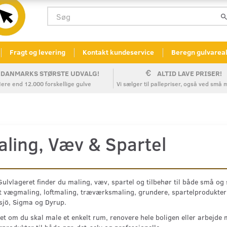
Fragt og levering
Kontakt kundeservice
Beregn gulvarea
DANMARKS STØRSTE UDVALG!
ALTID LAVE PRISER!
ere end 12.000 forskellige gulve
Vi sælger til pallepriser, også ved sm
aling, Væv & Spartel
ulvlageret finder du maling, væv, spartel og tilbehør til både små og
t vægmaling, loftmaling, træværksmaling, grundere, spartelprodukter
sjö, Sigma og Dyrup.
t om du skal male et enkelt rum, renovere hele boligen eller arbejde m