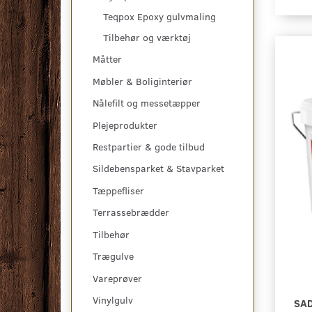
Teqpox Epoxy gulvmaling
Tilbehør og værktøj
Måtter
Møbler & Boliginteriør
Nålefilt og messetæpper
Plejeprodukter
Restpartier & gode tilbud
Sildebensparket & Stavparket
Tæppefliser
Terrassebrædder
Tilbehør
Trægulve
Vareprøver
Vinylgulv
SAD