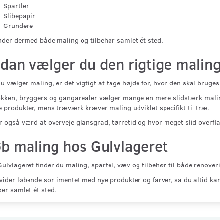
Spartler
Slibepapir
Grundere
nder dermed både maling og tilbehør samlet ét sted.
dan vælger du den rigtige malin
u vælger maling, er det vigtigt at tage højde for, hvor den skal bruges
økken, bryggers og gangarealer vælger mange en mere slidstærk maling
 produkter, mens træværk kræver maling udviklet specifikt til træ.
r også værd at overveje glansgrad, tørretid og hvor meget slid overfl
b maling hos Gulvlageret
ulvlageret finder du maling, spartel, væv og tilbehør til både renove
vider løbende sortimentet med nye produkter og farver, så du altid ka
er samlet ét sted.