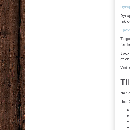
Dyru
Dyrup
lak o
Epox
Teqpo
for h
Epoxy
et en
Ved k
Ti
Når d
Hos G