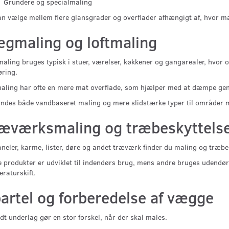
Grundere og specialmaling
n vælge mellem flere glansgrader og overflader afhængigt af, hvor ma
gmaling og loftmaling
ling bruges typisk i stuer, værelser, køkkener og gangarealer, hvor o
ring.
aling har ofte en mere mat overflade, som hjælper med at dæmpe gensk
indes både vandbaseret maling og mere slidstærke typer til områder me
æværksmaling og træbeskyttels
aneler, karme, lister, døre og andet træværk finder du maling og træbesk
 produkter er udviklet til indendørs brug, mens andre bruges udendør
raturskift.
artel og forberedelse af vægge
dt underlag gør en stor forskel, når der skal males.