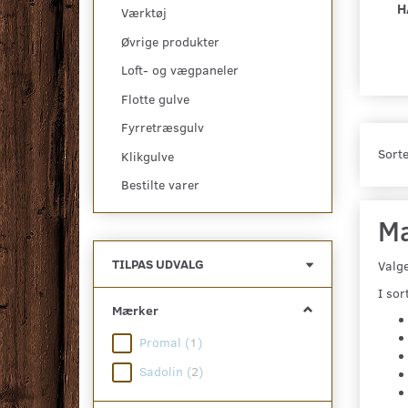
H
Værktøj
Øvrige produkter
Loft- og vægpaneler
Flotte gulve
Fyrretræsgulv
Sorte
Klikgulve
Bestilte varer
Ma
Skifte
TILPAS UDVALG
Valge
filter
I sor
Mærker
Promal
(
1
)
Sadolin
(
2
)