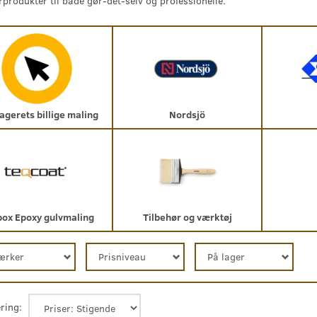
produkter til både gør-det-selv og professionelle.
agerets billige maling
Nordsjö
ox Epoxy gulvmaling
Tilbehør og værktøj
ærker
Prisniveau
På lager
ring: