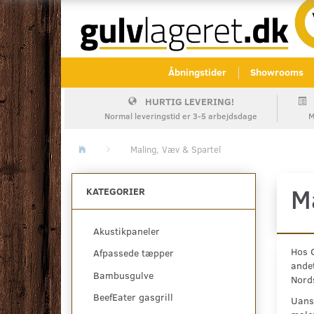
Åbningstider
Showrooms
HURTIG LEVERING!
Normal leveringstid er 3-5 arbejdsdage
M
Maling, Væv & Spartel
M
KATEGORIER
Akustikpaneler
Hos G
Afpassede tæpper
ande
Bambusgulve
Nord
BeefEater gasgrill
Uanse