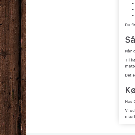
Du fi
Så
Når d
Til k
matte
Det e
Kø
Hos G
Vi ud
mærk