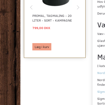
Hos G
udfyl
Derud
PROMAL, TAGMALING - 20
SADOLIN, PER
LITER - SORT - KAMPAGNE
RESTPARTI
Væ
799,00 DKK
499,00 DKK
699,00 DKK
Væv o
Du sparer:
20
Glasf
ujæv
Læg i kurv
Læg i kurv
Ma
I kat
Nord
Nords
finde
Sigm
Sigma
Sorti