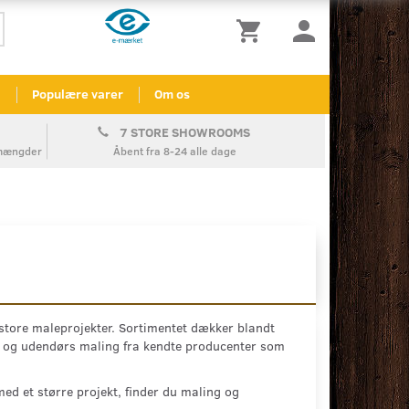
l
Populære varer
Om os
7 STORE SHOWROOMS
å mængder
Åbent fra 8-24 alle dage
 store maleprojekter. Sortimentet dækker blandt
 og udendørs maling fra kendte producenter som
ed et større projekt, finder du maling og