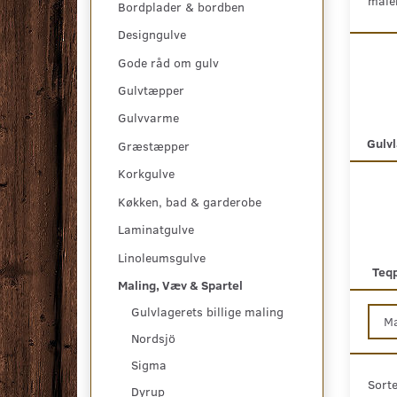
maler
Bordplader & bordben
Designgulve
Gode råd om gulv
Gulvtæpper
Gulvvarme
Gulvl
Græstæpper
Korkgulve
Køkken, bad & garderobe
Laminatgulve
Linoleumsgulve
Teqp
Maling, Væv & Spartel
Gulvlagerets billige maling
M
Nordsjö
Sigma
Sorte
Dyrup