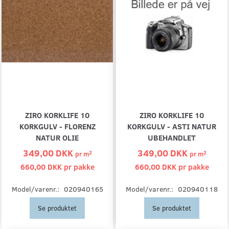
ZIRO KORKLIFE 10
ZIRO KORKLIFE 10
KORKGULV - FLORENZ
KORKGULV - ASTI NATUR
NATUR OLIE
UBEHANDLET
349,00 DKK
349,00 DKK
2
2
pr
m
pr
m
660,00 DKK pr
pakke
660,00 DKK pr
pakke
Model/varenr.:
020940165
Model/varenr.:
020940118
Se produktet
Se produktet