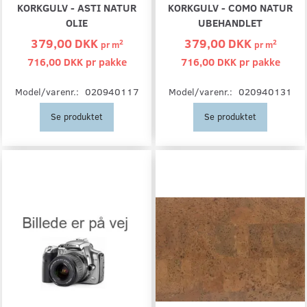
KORKGULV - ASTI NATUR
KORKGULV - COMO NATUR
OLIE
UBEHANDLET
379,00 DKK
379,00 DKK
2
2
pr
m
pr
m
716,00 DKK pr
pakke
716,00 DKK pr
pakke
Model/varenr.:
020940117
Model/varenr.:
020940131
Se produktet
Se produktet