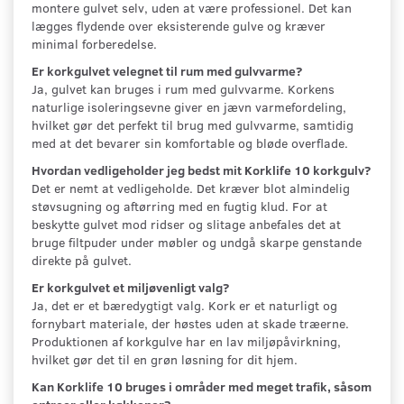
montere gulvet selv, uden at være professionel. Det kan
lægges flydende over eksisterende gulve og kræver
minimal forberedelse.
Er korkgulvet velegnet til rum med gulvvarme?
Ja, gulvet kan bruges i rum med gulvvarme. Korkens
naturlige isoleringsevne giver en jævn varmefordeling,
hvilket gør det perfekt til brug med gulvvarme, samtidig
med at det bevarer sin komfortable og bløde overflade.
Hvordan vedligeholder jeg bedst mit Korklife 10 korkgulv?
Det er nemt at vedligeholde. Det kræver blot almindelig
støvsugning og aftørring med en fugtig klud. For at
beskytte gulvet mod ridser og slitage anbefales det at
bruge filtpuder under møbler og undgå skarpe genstande
direkte på gulvet.
Er korkgulvet et miljøvenligt valg?
Ja, det er et bæredygtigt valg. Kork er et naturligt og
fornybart materiale, der høstes uden at skade træerne.
Produktionen af korkgulve har en lav miljøpåvirkning,
hvilket gør det til en grøn løsning for dit hjem.
Kan Korklife 10 bruges i områder med meget trafik, såsom