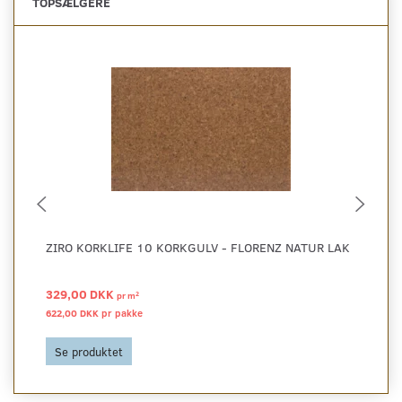
TOPSÆLGERE
ZIRO KORKLIFE 10 KORKGULV - FLORENZ NATUR LAK
ZI
329,00 DKK
35
2
pr
m
622,00 DKK pr
pakke
679
Se produktet
S