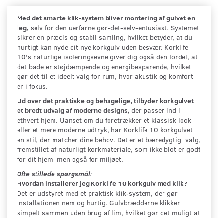
Med det smarte klik-system bliver montering af gulvet en
leg,
selv for den uerfarne gør-det-selv-entusiast. Systemet
sikrer en præcis og stabil samling, hvilket betyder, at du
hurtigt kan nyde dit nye korkgulv uden besvær. Korklife
10's naturlige isoleringsevne giver dig også den fordel, at
det både er støjdæmpende og energibesparende, hvilket
gør det til et ideelt valg for rum, hvor akustik og komfort
er i fokus.
Ud over det praktiske og behagelige, tilbyder korkgulvet
et bredt udvalg af moderne designs,
der passer ind i
ethvert hjem. Uanset om du foretrækker et klassisk look
eller et mere moderne udtryk, har Korklife 10 korkgulvet
en stil, der matcher dine behov. Det er et bæredygtigt valg,
fremstillet af naturligt korkmateriale, som ikke blot er godt
for dit hjem, men også for miljøet.
Ofte stillede spørgsmål:
Hvordan installerer jeg Korklife 10 korkgulv med klik?
Det er udstyret med et praktisk klik-system, der gør
installationen nem og hurtig. Gulvbrædderne klikker
simpelt sammen uden brug af lim, hvilket gør det muligt at