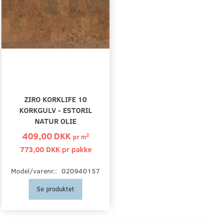
ZIRO KORKLIFE 10
KORKGULV - ESTORIL
NATUR OLIE
409,00 DKK
2
pr
m
773,00 DKK pr
pakke
Model/varenr.:
020940157
Se produktet