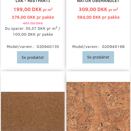
LAK - RESTPARTI
NATUR UBEHANDLET
199,00 DKK
309,00 DKK
2
2
pr
m
pr
m
376,00 DKK pr
pakke
584,00 DKK pr
pakke
481,00 DKK
2
Du sparer:
55,57 DKK
pr
m
105,00 DKK pr
pakke
Model/varenr.:
020940168
Model/varenr.:
020940135
Se produktet
Se produktet