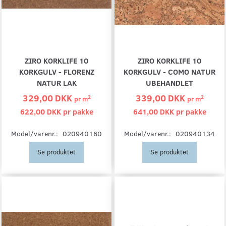
ZIRO KORKLIFE 10
ZIRO KORKLIFE 10
KORKGULV - FLORENZ
KORKGULV - COMO NATUR
NATUR LAK
UBEHANDLET
329,00 DKK
339,00 DKK
2
2
pr
m
pr
m
622,00 DKK pr
pakke
641,00 DKK pr
pakke
Model/varenr.:
020940160
Model/varenr.:
020940134
Se produktet
Se produktet