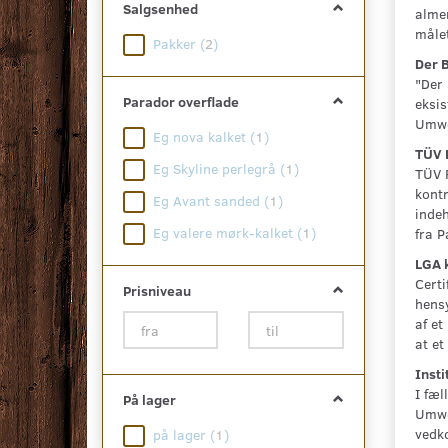
Salgsenhed
almen
målet
Pakker
(
2
)
Der 
"Der 
Parador overflade
eksis
Umwe
Eg nova kalket
(
1
)
TÜV 
Eg Skyline perlegrå
(
1
)
TÜV R
kont
Eg Avant sanded
(
1
)
indeh
Eg valere mørk-kalket
(
1
)
fra P
LGA k
Certi
Prisniveau
hensy
af et
at et
Insti
I fæl
På lager
Umwel
vedko
på lager
(
1
)