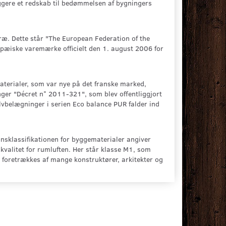
gere et redskab til bedømmelsen af bygningers
ræ. Dette står "The European Federation of the
ropæiske varemærke officielt den 1. august 2006 for
terialer, som var nye på det franske marked,
nger "Décret n° 2011-321", som blev offentliggjort
vbelægninger i serien Eco balance PUR falder ind
onsklassifikationen for byggematerialer angiver
valitet for rumluften. Her står klasse M1, som
1 foretrækkes af mange konstruktører, arkitekter og
1
OFIL