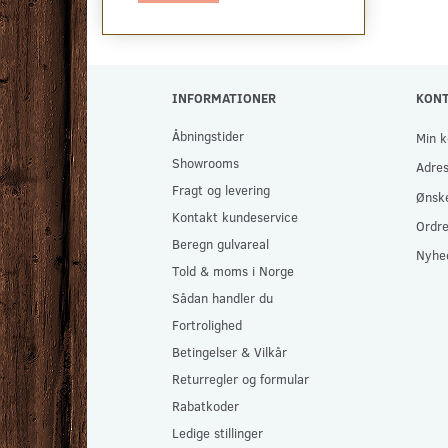
INFORMATIONER
KON
Åbningstider
Min k
Showrooms
Adre
Fragt og levering
Ønske
Kontakt kundeservice
Ordre
Beregn gulvareal
Nyhe
Told & moms i Norge
Sådan handler du
Fortrolighed
Betingelser & Vilkår
Returregler og formular
Rabatkoder
Ledige stillinger