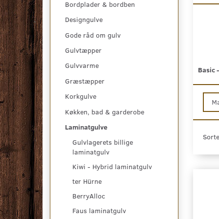
Bordplader & bordben
Designgulve
Gode råd om gulv
Gulvtæpper
Gulvvarme
Basic 
Græstæpper
Korkgulve
M
Køkken, bad & garderobe
Laminatgulve
Sorte
Gulvlagerets billige
laminatgulv
Kiwi - Hybrid laminatgulv
ter Hürne
BerryAlloc
Faus laminatgulv