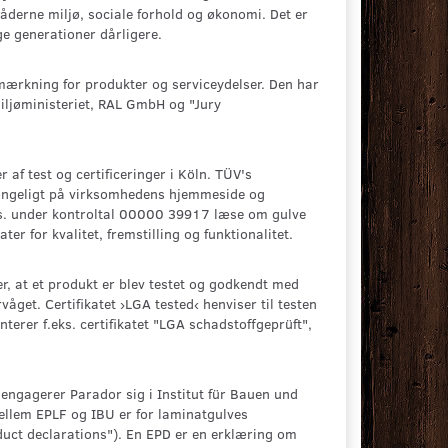
derne miljø, sociale forhold og økonomi. Det er
ge generationer dårligere.
mærkning for produkter og serviceydelser. Den har
miljøministeriet, RAL GmbH og "Jury
af test og certificeringer i Köln. TÜV's
gængeligt på virksomhedens hjemmeside og
ks. under kontroltal 00000 39917 læse om gulve
er for kvalitet, fremstilling og funktionalitet.
er, at et produkt er blev testet og godkendt med
våget. Certifikatet ›LGA tested‹ henviser til testen
rer f.eks. certifikatet "LGA schadstoffgeprüft",
engagerer Parador sig i Institut für Bauen und
ellem EPLF og IBU er for laminatgulves
uct declarations"). En EPD er en erklæring om