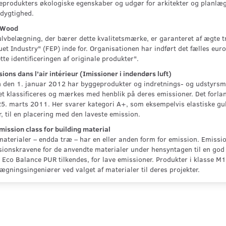
produkters økologiske egenskaber og udgør for arkitekter og planlæg
dygtighed.
 Wood
lvbelægning, der bærer dette kvalitetsmærke, er garanteret af ægte t
et Industry" (FEP) inde for. Organisationen har indført det fælles eu
ette identificeringen af originale produkter".
ions dans l’air intérieur (Imissioner i indendørs luft)
 den 1. januar 2012 har byggeprodukter og indretnings- og udstyrsma
et klassificeres og mærkes med henblik på deres emissioner. Det forla
5. marts 2011. Her svarer kategori A+, som eksempelvis elastiske gul
, til en placering med den laveste emission.
ission class for building material
materialer – endda træ – har en eller anden form for emission. Emissi
ionskravene for de anvendte materialer under hensyntagen til en god k
. Eco Balance PUR tilkendes, for lave emissioner. Produkter i klasse M
ægningsingeniører ved valget af materialer til deres projekter.
TECLIPS
PARADOR LISTECLIPS RØD
PARADOR 3-I-
SL3
FOR SL 4/5/18
OVERGANGSPR
125,00 DKK
262,00 DKK
Læg i kurv
Se produktet