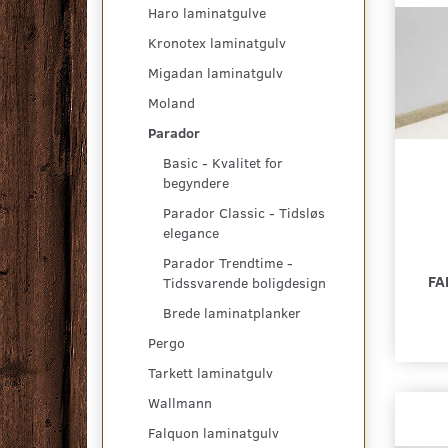
Haro laminatgulve
Kronotex laminatgulv
Migadan laminatgulv
Moland
Parador
Basic - Kvalitet for
begyndere
Parador Classic - Tidsløs
elegance
Parador Trendtime -
FA
Tidssvarende boligdesign
Brede laminatplanker
Pergo
Tarkett laminatgulv
Wallmann
Falquon laminatgulv