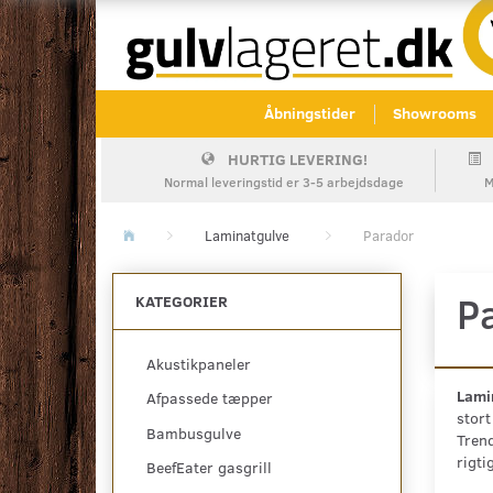
Åbningstider
Showrooms
HURTIG LEVERING!
Normal leveringstid er 3-5 arbejdsdage
M
Laminatgulve
Parador
P
KATEGORIER
Akustikpaneler
Lamin
Afpassede tæpper
stort
Bambusgulve
Trend
rigti
BeefEater gasgrill