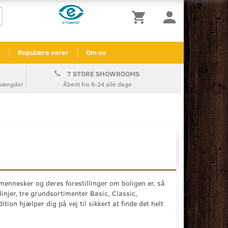
l
Populære varer
Om os
7 STORE SHOWROOMS
å mængder
Åbent fra 8-24 alle dage
mennesker og deres forestillinger om boligen er, så
injer, tre grundsortimenter Basic, Classic,
ion hjælper dig på vej til sikkert at finde det helt