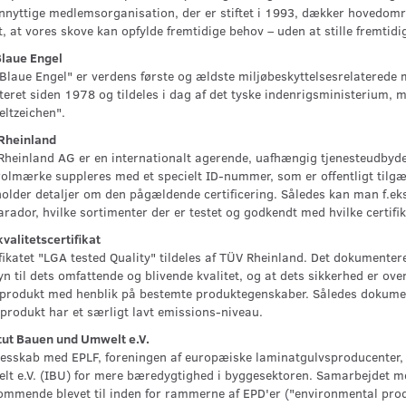
nyttige medlemsorganisation, der er stiftet i 1993, dækker hovedområ
, at vores skove kan opfylde fremtidige behov – uden at stille fremtidi
Blaue Engel
Blaue Engel" er verdens første og ældste miljøbeskyttelsesrelaterede 
teret siden 1978 og tildeles i dag af det tyske indenrigsministerium, 
ltzeichen".
Rheinland
heinland AG er en internationalt agerende, uafhængig tjenesteudbyder 
rolmærke suppleres med et specielt ID-nummer, som er offentligt til
older detaljer om den pågældende certificering. Således kan man f.e
arador, hvilke sortimenter der er testet og godkendt med hvilke certifikat
valitetscertifikat
fikatet "LGA tested Quality" tildeles af TÜV Rheinland. Det dokumenter
n til dets omfattende og blivende kvalitet, og at dets sikkerhed er over
 produkt med henblik på bestemte produktegenskaber. Således dokumente
 produkt har et særligt lavt emissions-niveau.
tut Bauen und Umwelt e.V.
lesskab med EPLF, foreningen af europæiske laminatgulvsproducenter, 
t e.V. (IBU) for mere bæredygtighed i byggesektoren. Samarbejdet m
mmende blevet til inden for rammerne af EPD'er ("environmental prod