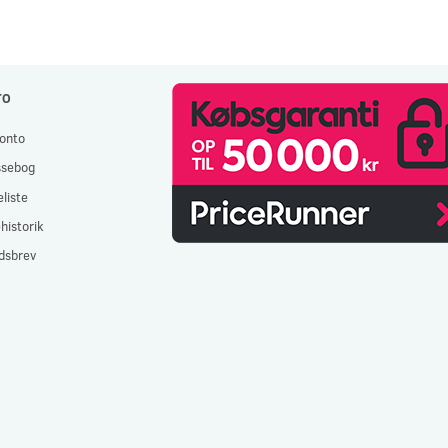
TO
onto
ssebog
liste
historik
dsbrev