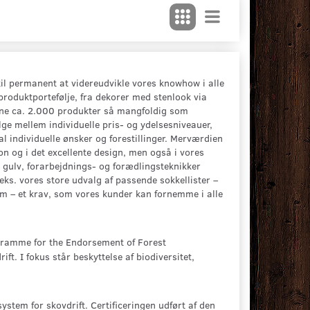
il permanent at videreudvikle vores knowhow i alle
 produktportefølje, fra dekorer med stenlook via
sine ca. 2.000 produkter så mangfoldig som
ge mellem individuelle pris- og ydelsesniveauer,
al individuelle ønsker og forestillinger. Merværdien
n og i det excellente design, men også i vores
it gulv, forarbejdnings- og forædlingsteknikker
eks. vores store udvalg af passende sokkellister –
tem – et krav, som vores kunder kan fornemme i alle
ramme for the Endorsement of Forest
ft. I fokus står beskyttelse af biodiversitet,
ystem for skovdrift. Certificeringen udført af den