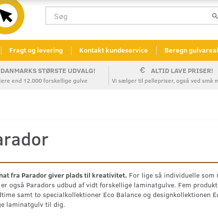
Fragt og levering
Kontakt kundeservice
Beregn gulvarea
DANMARKS STØRSTE UDVALG!
ALTID LAVE PRISER!
ere end 12.000 forskellige gulve
Vi sælger til pallepriser, også ved sm
arador
at fra Parador giver plads til kreativitet.
For lige så individuelle som 
 er også Paradors udbud af vidt forskellige laminatgulve. Fem produktl
time samt to specialkollektioner Eco Balance og designkollektionen Edit
ge laminatgulv til dig.