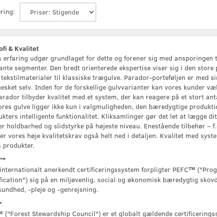
ring:
ofi & Kvalitet
 erfaring udgør grundlaget for dette og forener sig med ansporingen t
ante segmenter. Den bredt orienterede ekspertise viser sig i den store
tekstilmaterialer til klassiske trægulve. Parador-porteføljen er med 
sket selv. Inden for de forskellige gulvvarianter kan vores kunder væl
arador tilbyder kvalitet med et system, der kan reagere på et stort ant
ores gulve ligger ikke kun i valgmuligheden, den bæredygtige produktio
kters intelligente funktionalitet. Kliksamlinger gør det let at lægge d
r holdbarhed og slidstyrke på højeste niveau. Enestående tilbehør – f.
er vores høje kvalitetskrav også helt ned i detaljen. Kvalitet med sys
s produkter.
C™
nternationalt anerkendt certificeringssystem forpligter PEFC
("Prog
™
fication") sig på en miljøvenlig, social og økonomisk bæredygtig skovdri
undhed, -pleje og -genrejsning.
™
("Forest Stewardship Council") er et globalt gældende certificeringss
™