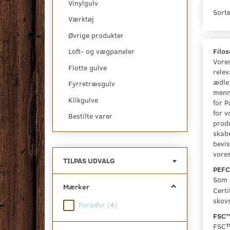
Vinylgulv
Sorte
Værktøj
Øvrige produkter
Filos
Loft- og vægpaneler
Vores
Flotte gulve
relev
ædle 
Fyrretræsgulv
menne
Klikgulve
for P
for v
Bestilte varer
produ
skabe
bevis
vore
Skifte
TILPAS UDVALG
PEF
filter
Som i
Mærker
Certi
skovs
Parador
(
4
)
FSC
FSC