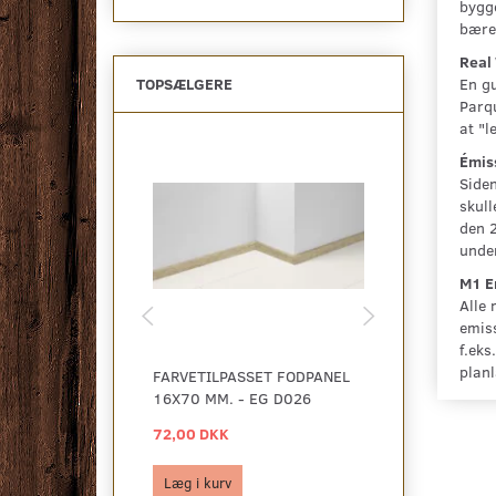
bygge
bære
Real
En gu
TOPSÆLGERE
Parqu
at "l
Émiss
Siden
skull
den 2
under
M1 Em
Alle 
emiss
f.eks
planl
FARVETILPASSET FODPANEL
PARADOR LIS
16X70 MM. - EG D026
ORANGE FOR 
72,00 DKK
125,00 DKK
Læg i kurv
Læg i kurv