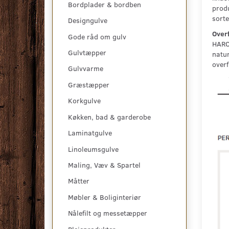
Bordplader & bordben
produ
sorte
Designgulve
Overf
Gode råd om gulv
HARO 
Gulvtæpper
natur
overf
Gulvvarme
Græstæpper
Korkgulve
Køkken, bad & garderobe
Laminatgulve
Linoleumsgulve
Maling, Væv & Spartel
Måtter
Møbler & Boliginteriør
Nålefilt og messetæpper