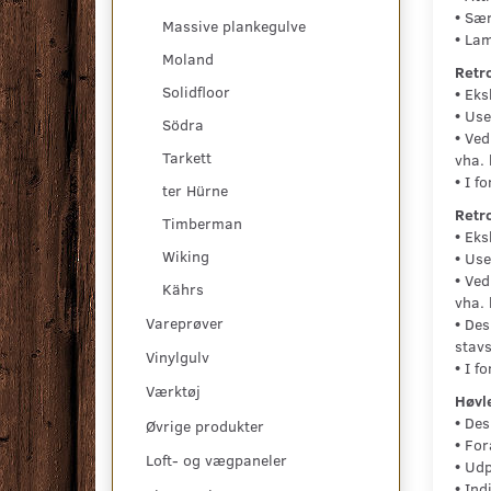
•
Særl
Massive plankegulve
•
Lame
Moland
Retro
Solidfloor
•
Eksk
•
Used
Södra
•
Ved 
Tarkett
vha. 
•
I fo
ter Hürne
Retro
Timberman
•
Eksk
Wiking
•
Used
•
Ved 
Kährs
vha. 
Vareprøver
•
Desu
stavs
Vinylgulv
•
I fo
Værktøj
Høvl
•
Desi
Øvrige produkter
•
Foræ
Loft- og vægpaneler
•
Udp
•
Indi