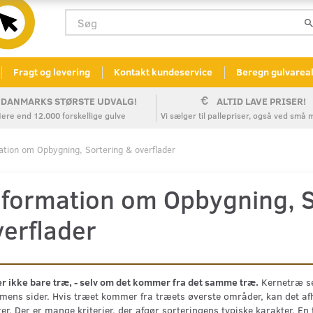
Fragt og levering
Kontakt kundeservice
Beregn gulvarea
DANMARKS STØRSTE UDVALG!
ALTID LAVE PRISER!
ere end 12.000 forskellige gulve
Vi sælger til pallepriser, også ved sm
ation om Opbygning, Sortering & overflader
nformation om Opbygning, S
verflader
r ikke bare træ, - selv om det kommer fra det samme træ.
Kernetræ se
mens sider. Hvis træet kommer fra træets øverste områder, kan det a
er. Der er mange kriterier, der afgør sorteringens typiske karakter. En