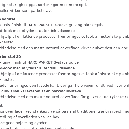
ig naturlighed pga. sorteringer med mere spil.
ller virker som parketstave.
 børstet
lusiv finish til HARO PARKET 3-stavs gulv og plankegulv
-look med et yderst autentisk udseende
hjælp af omfattende processer frembringes et look af historiske planke
knaster.
rbindelse med den matte naturolieoverflade virker gulvet desuden opr
 børstet 3D
lusiv finish til HARO PARKET 3-stavs gulve
-look med et yderst autentisk udseende
hjælp af omfattende processer frembringes et look af historiske planke
knaster.
den anbringes den fasede kant, der går hele vejen rundt, ved hver enk
 gulvlamel karakteren af en parketgulvstave.
rbindelse med den matte naturolieoverflade får gulvet et udtryksstærk
et
gnoverflader ved plankegulve på basis af traditionel træforarbejdnin
dling af overfladen vha. en høvl
rægede højder og dybder
viduelt, delvist antikt virkende udseende