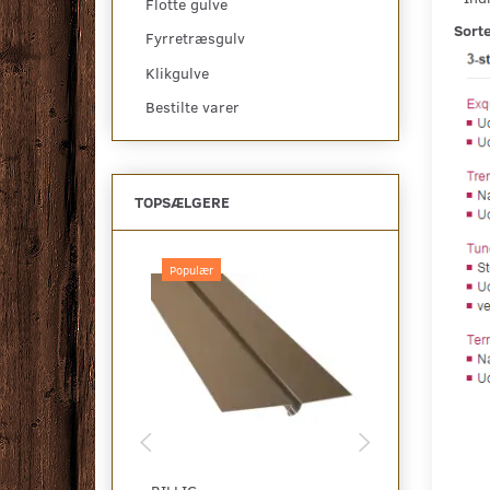
Flotte gulve
Sorte
Fyrretræsgulv
Klikgulve
Bestilte varer
TOPSÆLGERE
Populær
Populær