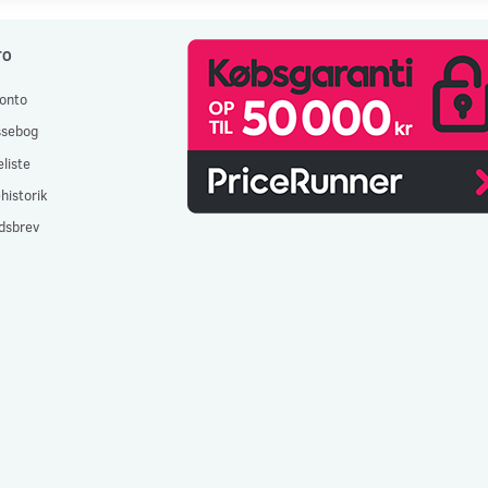
TO
onto
ssebog
liste
historik
dsbrev