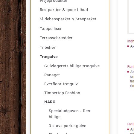
Plejeprodukter
Restpartier & gode tilbud
Sildebensparket & Stavparket
Tæppefliser
Terrassebrædder
Tilbehør
Trægulve
Gulvlagerets billige trægulve
Panaget
Everfloor trægulv
Timbertop Fashion
HARO
Specialudgaven - Den
billige
3 stavs parketgulve