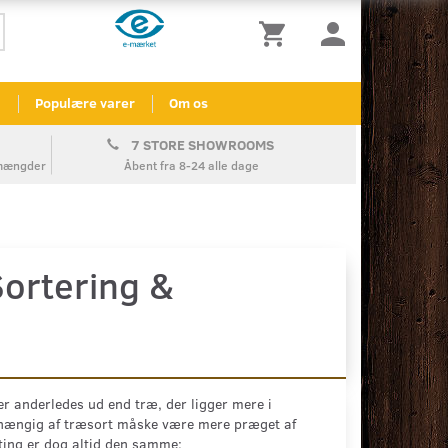
l
Populære varer
Om os
7 STORE SHOWROOMS
å mængder
Åbent fra 8-24 alle dage
ortering &
r anderledes ud end træ, der ligger mere i
fhængig af træsort måske være mere præget af
 ting er dog altid den samme: