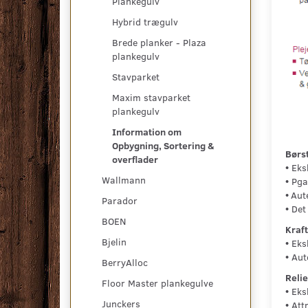
Plankegulv
Hybrid trægulv
Brede planker - Plaza
plankegulv
Stavparket
Maxim stavparket
plankegulv
Information om
Opbygning, Sortering &
Børst
overflader
•
Eksk
Wallmann
•
Pga.
•
Aut
Parador
•
Det 
BOEN
Kraft
Bjelin
•
Eksk
•
Aute
BerryAlloc
Relie
Floor Master plankegulve
•
Eksk
Junckers
•
Attr