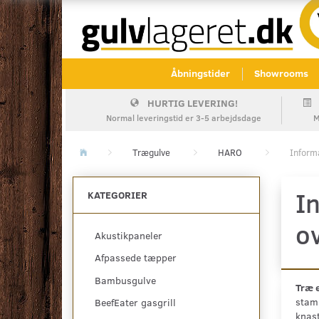
Åbningstider
Showrooms
HURTIG LEVERING!
Normal leveringstid er 3-5 arbejdsdage
M
Trægulve
HARO
Inform
I
KATEGORIER
o
Akustikpaneler
Afpassede tæpper
Bambusgulve
Træ e
stam
BeefEater gasgrill
knast