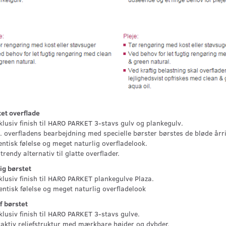
et overflade
lusiv finish til HARO PARKET 3-stavs gulv og plankegulv.
 overfladens bearbejdning med specielle
børster børstes de bløde årr
entisk følelse og meget naturlig
overfladelook.
trendy alternativ til glatte overflader.
ig børstet
lusiv finish til HARO PARKET plankegulve Plaza.
ntisk følelse og meget naturlig overfladelook
f børstet
lusiv finish til HARO PARKET 3-stavs gulve.
aktiv reliefstruktur med mærkbare højder og dybder.