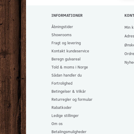
INFORMATIONER
KON
Åbningstider
Min k
Showrooms
Adre
Fragt og levering
Ønske
Kontakt kundeservice
Ordre
Beregn gulvareal
Nyhe
Told & moms i Norge
Sådan handler du
Fortrolighed
Betingelser & Vilkår
Returregler og formular
Rabatkoder
Ledige stillinger
Om os
Betalingsmuligheder