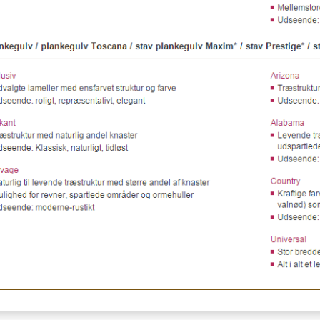
CAPRI ANTRACIT NÅLEFILT
GT BUILD Ø20 
INGSPLADE 20
GULVTÆPPE
ALU
M. ALU
VARMEFORDEL
2
29,00 DKK pr
m
24,00 DKK
Se produktet
Læg i kurv