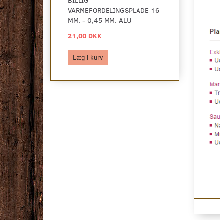
BILLIG
BILLIG
VARMEFORDELINGSPLADE 16
VARMEFORDEL
MM. - 0,45 MM. ALU
MM. - 0,45 M
21,00 DKK
29,00 DKK
Læg i kurv
Læg i kurv