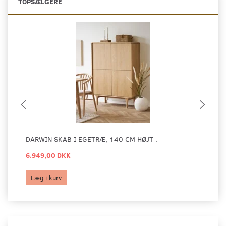
TOPSÆLGERE
DARWIN SKAB I EGETRÆ, 140 CM HØJT .
DA
6.949,00 DKK
69
Læg i kurv
L