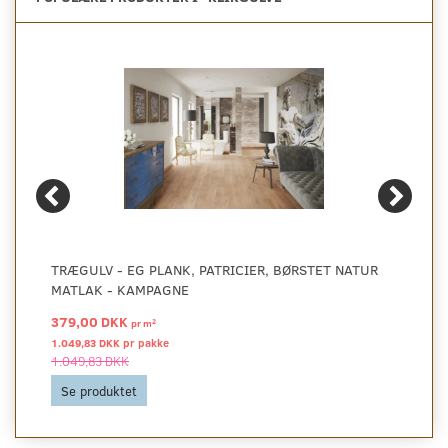
TRÆGULV - EG PLANK, PATRICIER, BØRSTET NATUR
MATLAK - KAMPAGNE
379,00 DKK
2
pr
m
1.049,83 DKK pr
pakke
1.049,83 DKK
Se produktet