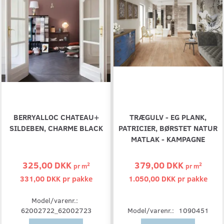
BERRYALLOC CHATEAU+
TRÆGULV - EG PLANK,
SILDEBEN, CHARME BLACK
PATRICIER, BØRSTET NATUR
MATLAK - KAMPAGNE
325,00 DKK
379,00 DKK
2
2
pr
m
pr
m
331,00 DKK pr
pakke
1.050,00 DKK pr
pakke
Model/varenr.:
Model/varenr.:
1090451
62002722_62002723