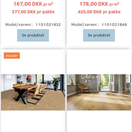
167,00 DKK
178,00 DKK
2
2
pr
m
pr
m
377,00 DKK pr
pakke
435,00 DKK pr
pakke
Model/varenr.:
1101021832
Model/varenr.:
1101021846
Se produktet
Se produktet
Populær