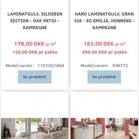
LAMINATGULV, SILDEBEN
HARO LAMINATGULV, GRAN
EDITION - OAK PATIO -
VIA - EG EMILIA, HONNING -
KAMPAGNE
KAMPAGNE
178,00 DKK
183,00 DKK
2
2
pr
m
pr
m
126,00 DKK pr
pakke
490,00 DKK pr
pakke
Model/varenr.:
1101021854
Model/varenr.:
538772
Se produktet
Se produktet