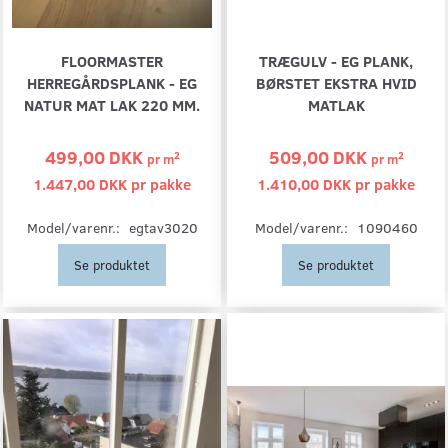
FLOORMASTER
TRÆGULV - EG PLANK,
HERREGÅRDSPLANK - EG
BØRSTET EKSTRA HVID
NATUR MAT LAK 220 MM.
MATLAK
499,00 DKK
509,00 DKK
2
2
pr
m
pr
m
1.447,00 DKK pr
pakke
1.410,00 DKK pr
pakke
Model/varenr.:
egtav3020
Model/varenr.:
1090460
Se produktet
Se produktet