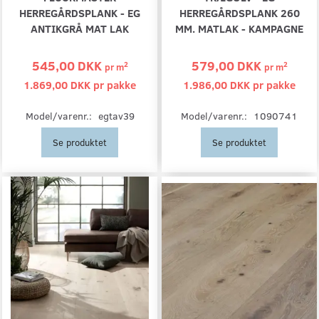
HERREGÅRDSPLANK - EG
HERREGÅRDSPLANK 260
ANTIKGRÅ MAT LAK
MM. MATLAK - KAMPAGNE
545,00 DKK
579,00 DKK
2
2
pr
m
pr
m
1.869,00 DKK pr
pakke
1.986,00 DKK pr
pakke
Model/varenr.:
egtav39
Model/varenr.:
1090741
Se produktet
Se produktet