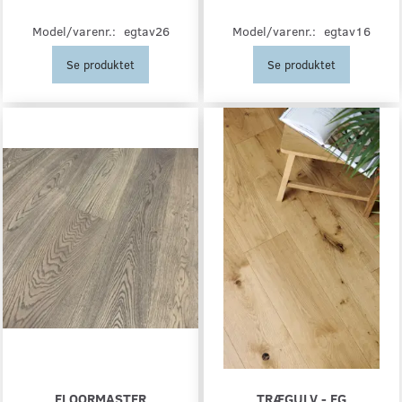
Model/varenr.:
egtav26
Model/varenr.:
egtav16
Se produktet
Se produktet
FLOORMASTER
TRÆGULV - EG