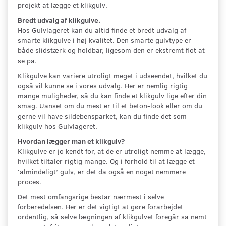
projekt at lægge et klikgulv.
Bredt udvalg af klikgulve.
Hos Gulvlageret kan du altid finde et bredt udvalg af
smarte klikgulve i høj kvalitet. Den smarte gulvtype er
både slidstærk og holdbar, ligesom den er ekstremt flot at
se på.
Klikgulve kan variere utroligt meget i udseendet, hvilket du
også vil kunne se i vores udvalg. Her er nemlig rigtig
mange muligheder, så du kan finde et klikgulv lige efter din
smag. Uanset om du mest er til et beton-look eller om du
gerne vil have sildebensparket, kan du finde det som
klikgulv hos Gulvlageret.
Hvordan lægger man et klikgulv?
Klikgulve er jo kendt for, at de er utroligt nemme at lægge,
hvilket tiltaler rigtig mange. Og i forhold til at lægge et
‘almindeligt’ gulv, er det da også en noget nemmere
proces.
Det mest omfangsrige består nærmest i selve
forberedelsen. Her er det vigtigt at gøre forarbejdet
ordentlig, så selve lægningen af klikgulvet foregår så nemt