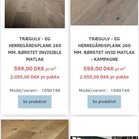
TRÆGULV - EG
TRÆGULV - EG
HERREGÅRDSPLANK 260
HERREGÅRDSPLANK 260
MM. BØRSTET INVISIBLE
MM. BØRSTET HVID MATLAK
MATLAK
- KAMPAGNE
599,00 DKK
599,00 DKK
2
2
pr
m
pr
m
2.055,00 DKK pr
pakke
2.055,00 DKK pr
pakke
Model/varenr.:
1090746
Model/varenr.:
1090740
Se produktet
Se produktet