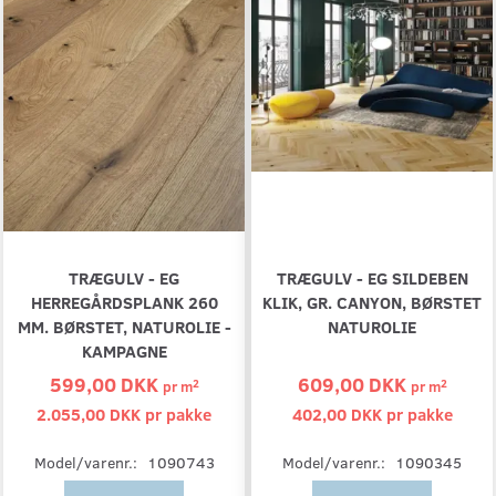
TRÆGULV - EG
TRÆGULV - EG SILDEBEN
HERREGÅRDSPLANK 260
KLIK, GR. CANYON, BØRSTET
MM. BØRSTET, NATUROLIE -
NATUROLIE
KAMPAGNE
599,00 DKK
609,00 DKK
2
2
pr
m
pr
m
2.055,00 DKK pr
pakke
402,00 DKK pr
pakke
Model/varenr.:
1090743
Model/varenr.:
1090345