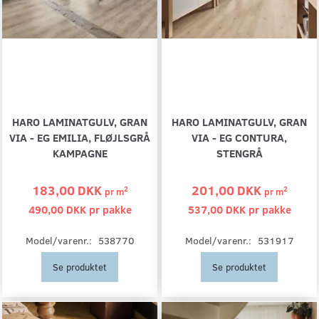
HARO LAMINATGULV, GRAN
HARO LAMINATGULV, GRAN
VIA - EG EMILIA, FLØJLSGRÅ
VIA - EG CONTURA,
KAMPAGNE
STENGRÅ
183,00 DKK
201,00 DKK
2
2
pr
m
pr
m
490,00 DKK pr
pakke
537,00 DKK pr
pakke
Model/varenr.:
538770
Model/varenr.:
531917
Se produktet
Se produktet