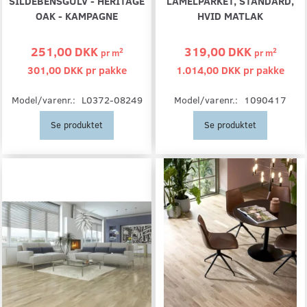
SILDEBENSGULV - HERITAGE
LAMELPARKET, STANDARD,
OAK - KAMPAGNE
HVID MATLAK
251,00 DKK
319,00 DKK
2
2
pr
m
pr
m
301,00 DKK pr
pakke
1.014,00 DKK pr
pakke
Model/varenr.:
L0372-08249
Model/varenr.:
1090417
Se produktet
Se produktet