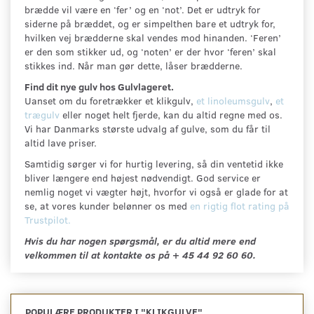
brædde vil være en ‘fer’ og en ‘not’. Det er udtryk for
siderne på bræddet, og er simpelthen bare et udtryk for,
hvilken vej brædderne skal vendes mod hinanden. ‘Feren’
er den som stikker ud, og ‘noten’ er der hvor ‘feren’ skal
stikkes ind. Når man gør dette, låser brædderne.
Find dit nye gulv hos Gulvlageret.
Uanset om du foretrækker et klikgulv,
et linoleumsgulv
,
et
trægulv
eller noget helt fjerde, kan du altid regne med os.
Vi har Danmarks største udvalg af gulve, som du får til
altid lave priser.
Samtidig sørger vi for hurtig levering, så din ventetid ikke
bliver længere end højest nødvendigt. God service er
nemlig noget vi vægter højt, hvorfor vi også er glade for at
se, at vores kunder belønner os med
en rigtig flot rating på
Trustpilot.
Hvis du har nogen spørgsmål, er du altid mere end
velkommen til at kontakte os på + 45 44 92 60 60.
POPULÆRE PRODUKTER I "
KLIKGULVE
"