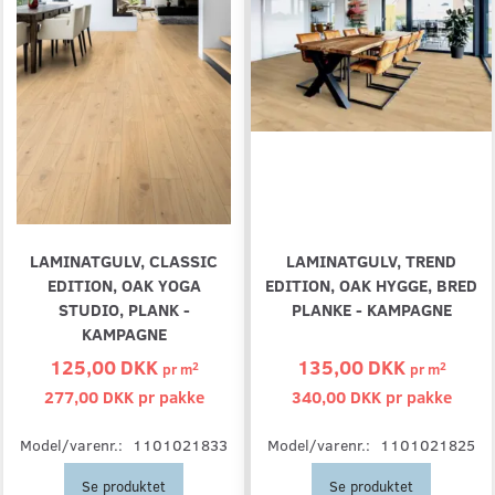
LAMINATGULV, CLASSIC
LAMINATGULV, TREND
EDITION, OAK YOGA
EDITION, OAK HYGGE, BRED
STUDIO, PLANK -
PLANKE - KAMPAGNE
KAMPAGNE
125,00 DKK
135,00 DKK
2
2
pr
m
pr
m
277,00 DKK pr
pakke
340,00 DKK pr
pakke
Model/varenr.:
1101021833
Model/varenr.:
1101021825
Se produktet
Se produktet