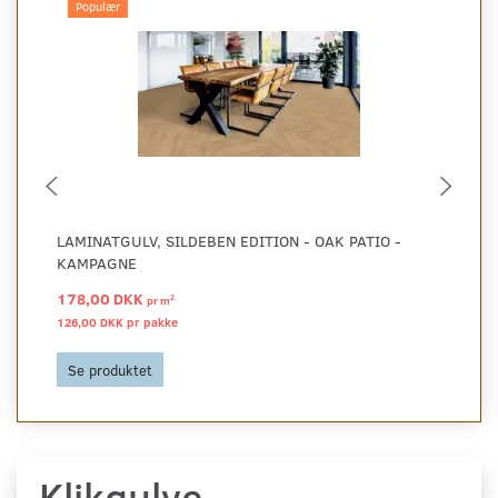
Populær
LAMINATGULV, SILDEBEN EDITION - OAK PATIO -
LA
KAMPAGNE
PL
178,00 DKK
12
2
pr
m
126,00 DKK pr
pakke
277
Se produktet
S
Klikgulve