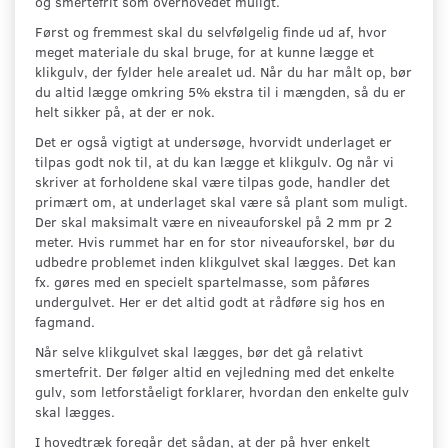
og smertefrit som overhovedet muligt.
Først og fremmest skal du selvfølgelig finde ud af, hvor
meget materiale du skal bruge, for at kunne lægge et
klikgulv, der fylder hele arealet ud. Når du har målt op, bør
du altid lægge omkring 5% ekstra til i mængden, så du er
helt sikker på, at der er nok.
Det er også vigtigt at undersøge, hvorvidt underlaget er
tilpas godt nok til, at du kan lægge et klikgulv. Og når vi
skriver at forholdene skal være tilpas gode, handler det
primært om, at underlaget skal være så plant som muligt.
Der skal maksimalt være en niveauforskel på 2 mm pr 2
meter. Hvis rummet har en for stor niveauforskel, bør du
udbedre problemet inden klikgulvet skal lægges. Det kan
fx. gøres med en specielt spartelmasse, som påføres
undergulvet. Her er det altid godt at rådføre sig hos en
fagmand.
Når selve klikgulvet skal lægges, bør det gå relativt
smertefrit. Der følger altid en vejledning med det enkelte
gulv, som letforståeligt forklarer, hvordan den enkelte gulv
skal lægges.
I hovedtræk foregår det sådan, at der på hver enkelt