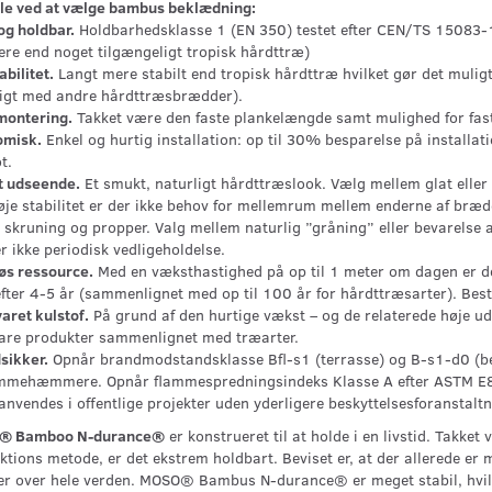
le ved at vælge bambus beklædning:
og holdbar.
Holdbarhedsklasse 1 (EN 350) testet efter CEN/TS 15083-1
ere end noget tilgængeligt tropisk hårdttræ)
abilitet.
Langt mere stabilt end tropisk hårdttræ hvilket gør det mulig
igt med andre hårdttræsbrædder).
ontering.
Takket være den faste plankelængde samt mulighed for fastgø
misk.
Enkel og hurtig installation: op til 30% besparelse på installa
t.
 udseende.
Et smukt, naturligt hårdttræslook. Vælg mellem glat eller 
øje stabilitet er der ikke behov for mellemrum mellem enderne af br
g skruning og propper. Valg mellem naturlig ”gråning” eller bevarelse 
 ikke periodisk vedligeholdelse.
øs ressource.
Med en væksthastighed på op til 1 meter om dagen er det
efter 4-5 år (sammenlignet med op til 100 år for hårdttræsarter). Bes
aret kulstof.
På grund af den hurtige vækst – og de relaterede høje u
are produkter sammenlignet med træarter.
sikker.
Opnår brandmodstandsklasse Bfl-s1 (terrasse) og B-s1-d0 (b
ammehæmmere. Opnår flammespredningsindeks Klasse A efter ASTM 
nvendes i offentlige projekter uden yderligere beskyttelsesforanstaltn
® Bamboo N-durance®
er konstrueret til at holde i en livstid. Takke
tions metode, er det ekstrem holdbart. Beviset er, at der allerede er 
er over hele verden. MOSO® Bambus N-durance® er meget stabil, hvilk