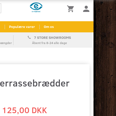
l
Populære varer
Om os
7 STORE SHOWROOMS
å mængder
Åbent fra 8-24 alle dage
errassebrædder
125,00 DKK