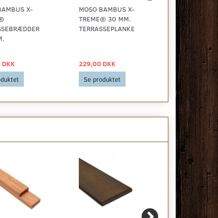
BAMBUS X-
MOSO BAMBUS X-
MOSO BAMB
®
TREME® 30 MM.
TREME®
SSEBRÆDDER
TERRASSEPLANKE
TERRASSEP
M.
MM. BUET P
 DKK
229,00 DKK
189,00 DKK
oduktet
Se produktet
Se produkt