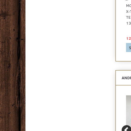
START/SLUT
BERGSTEN THERMO
MO
MONTERINGSCLIPS TIL
DECK
X-
BAMBUS X-TREME
TERRASSEBRÆDDER
TE
26X117 MM.
13
GLAT/GLAT
129,00 DKK
39,00 DKK
12
Se produktet
Se produktet
S
ANDR