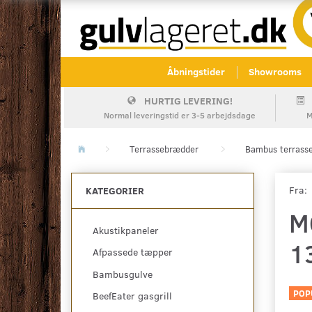
Åbningstider
Showrooms
HURTIG LEVERING!
Normal leveringstid er 3-5 arbejdsdage
M
Terrassebrædder
Bambus terrass
Fra:
KATEGORIER
M
Akustikpaneler
1
Afpassede tæpper
Bambusgulve
POP
BeefEater gasgrill