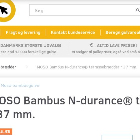
Fragt og levering
Kontakt kundeservice
Beregn gulvarea
DANMARKS STØRSTE UDVALG!
ALTID LAVE PRISER!
ere end 12.000 forskellige gulve
Vi sælger til pallepriser, også ved sm
ebrædder
MOSO Bambus N-durance® terrassebrædder 137 mm.
Moso bambusgulve
OSO Bambus N-durance® t
37 mm.
ULÆR