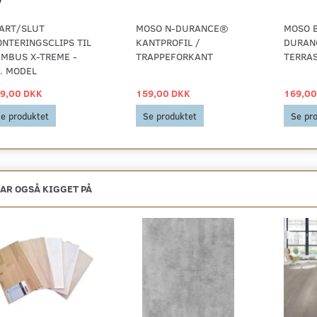
ART/SLUT
MOSO N-DURANCE®
MOSO 
NTERINGSCLIPS TIL
KANTPROFIL /
DURAN
MBUS X-TREME -
TRAPPEFORKANT
TERRA
. MODEL
9,00 DKK
159,00 DKK
169,00
e produktet
Se produktet
Se pr
AR OGSÅ KIGGET PÅ