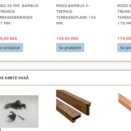
SO 20 MM. BAMBUS
MOSO BAMBUS X-
MOSO 
TREME®
TREME®
TREME
RRASSEBRÆDDER
TERRASSEPLANK 155
TERRA
7 MM.
MM.
178 M
5,00 DKK
155,00 DKK
179,00
e produktet
Se produktet
Se pr
E KØBTE OGSÅ