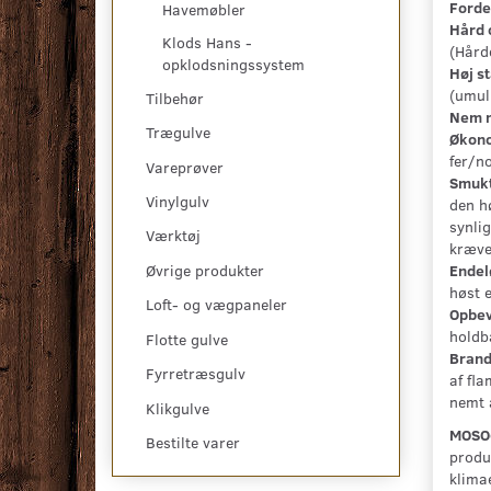
Forde
Havemøbler
Hård 
Klods Hans -
(Hård
opklodsningssystem
Høj st
(umul
Tilbehør
Nem m
Trægulve
Økono
fer/no
Vareprøver
Smukt
Vinylgulv
den h
synli
Værktøj
kræver
Endel
Øvrige produkter
høst 
Loft- og vægpaneler
Opbev
holdb
Flotte gulve
Brand
Fyrretræsgulv
af fl
nemt a
Klikgulve
MOSO
Bestilte varer
produk
klima