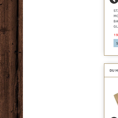
VOKS TIL ENDESTØD
BAMBUS X-TREME®
ST
TIL BAMBUS X-TREME
BEKLÆDNINGSBRÆDDER
MO
TERRASSE
BA
GL
99,00 DKK
89,00 DKK
19
Se produktet
Se produktet
S
DU H