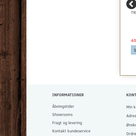
LAMINATGULV
16 MM. WAVIN 5-LAGS
TR
VAREPRØVE
PRO5 GULVVARMERØR
40,00 DKK
879,00 DKK
40
Se produktet
Se produktet
S
INFORMATIONER
KON
Åbningstider
Min k
Showrooms
Adre
Fragt og levering
Ønske
Kontakt kundeservice
Ordre