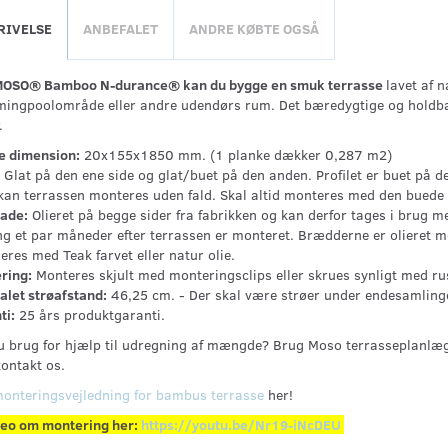
RIVELSE
ANBEFALET
ANDRE KØBTE OGSÅ
OSO® Bamboo N-durance® kan du bygge en smuk terrasse
lavet af n
ingpoolområde eller andre udendørs rum. Det bæredygtige og holdbare 
.
e dimension:
20x155x1850 mm. (1 planke dækker 0,287 m2)
Glat på den ene side og glat/buet på den anden. Profilet er buet på de
kan terrassen monteres uden fald. Skal altid monteres med den buede 
lade:
Olieret på begge sider fra fabrikken og kan derfor tages i brug m
ng et par måneder efter terrassen er monteret. Brædderne er olieret me
eres med Teak farvet eller natur olie.
ring:
Monteres skjult med monteringsclips eller skrues synligt med rus
alet strøafstand:
46,25 cm. - Der skal være strøer under endesamlinge
ti:
25 års produktgaranti.
u brug for hjælp til udregning af mængde? Brug Moso terrasseplanlæ
kontakt os.
onteringsvejledning for bambus terrasse
her!
deo om montering her:
https://youtu.be/Nr19-iNcDEU