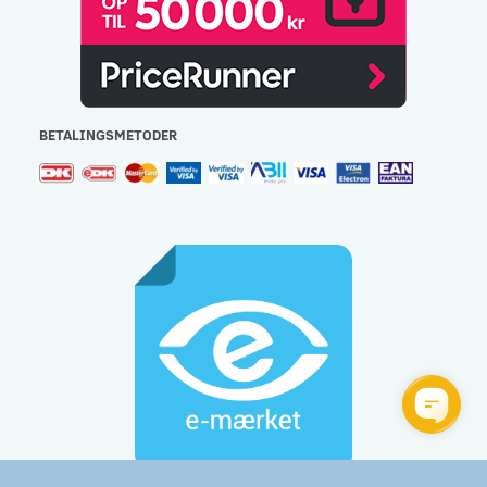
BETALINGSMETODER
Gulvlageret Aps - CVR: 32477267 - e-mail:
info@gulvlageret.dk