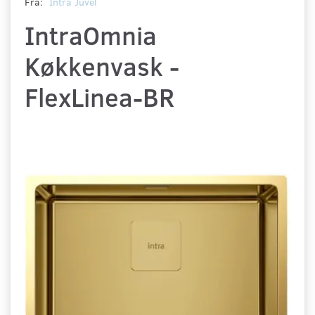
Fra:
Intra Juvél
IntraOmnia
Køkkenvask -
FlexLinea-BR