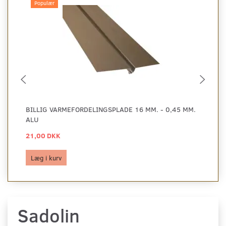
Populær
BILLIG VARMEFORDELINGSPLADE 16 MM. - 0,45 MM.
BI
ALU
AL
21,00 DKK
29
Læg i kurv
L
Sadolin