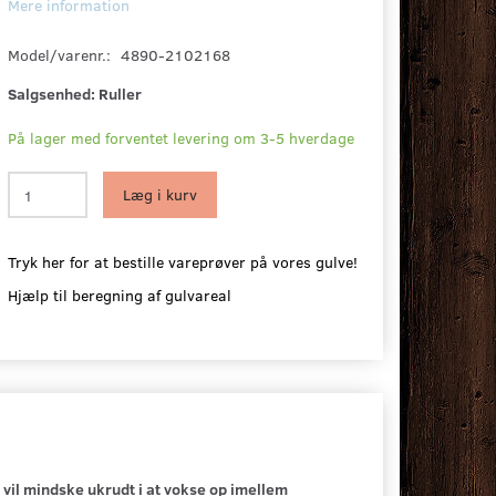
Mere information
Model/varenr.:
4890-2102168
Salgsenhed:
Ruller
På lager med forventet levering om 3-5 hverdage
Læg i kurv
Tryk her for at bestille vareprøver på vores gulve!
Hjælp til beregning af gulvareal
 vil mindske ukrudt i at vokse op imellem