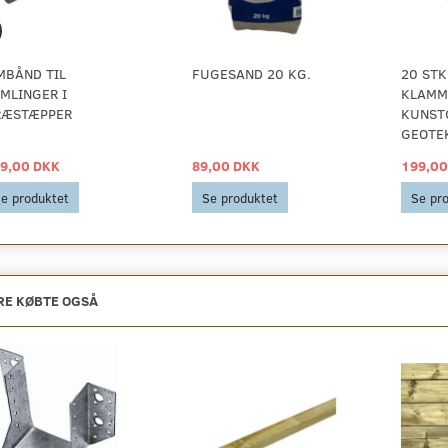
MBÅND TIL
FUGESAND 20 KG.
20 STK
MLINGER I
KLAMM
RÆSTÆPPER
KUNST
GEOTE
9,00 DKK
89,00 DKK
199,00
e produktet
Se produktet
Se pr
E KØBTE OGSÅ