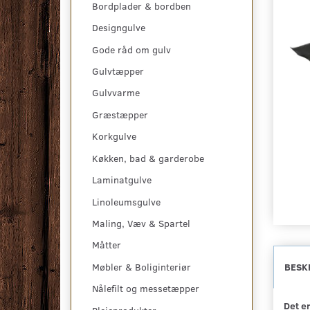
Bordplader & bordben
Designgulve
Gode råd om gulv
Gulvtæpper
Gulvvarme
Græstæpper
Korkgulve
Køkken, bad & garderobe
Laminatgulve
Linoleumsgulve
Maling, Væv & Spartel
Måtter
Møbler & Boliginteriør
BESK
Nålefilt og messetæpper
Det er