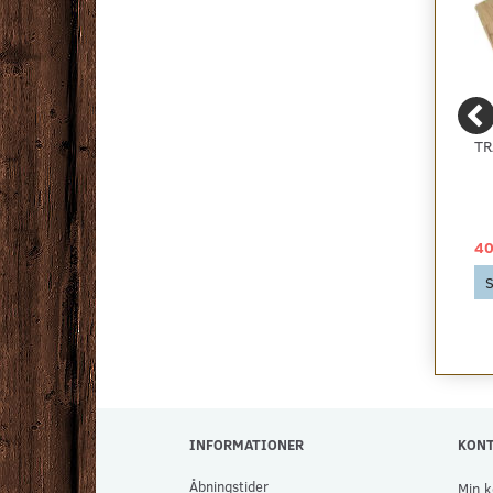
TÆPPETAPE 10 CM.
BONUS VINYLGULV -
TR
LYS EG - KAMPAGNE
129,00 DKK
65,00 DKK
40
Se produktet
Se produktet
S
INFORMATIONER
KON
Åbningstider
Min k