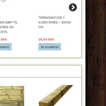
.
TERRASSEFLISE I
TRYKIMPRÆ
ER/SØM TIL
KUNSTGRÆS - 30X30
STOLPE 75X
GRÆS OG
CM.
KSTIL
 DKK
29,00 DKK
29,00 DKK
oduktet
Se produktet
Se produkt