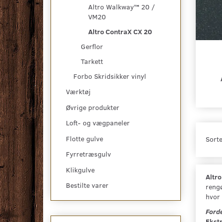
Altro Walkway™ 20 /
VM20
Altro ContraX CX 20
Gerflor
Tarkett
Forbo Skridsikker vinyl
Værktøj
Øvrige produkter
Loft- og vægpaneler
Flotte gulve
Sorte
Fyrretræsgulv
Klikgulve
Altro
Bestilte varer
rengø
hvor 
Ford
Ekstr