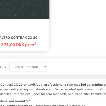
ALTRO CONTRAX CX 20
2
275,00 DKK pr
m
ring:
 ContraX CX 20 er udviklet til professionelle rum med høj belastning o
ringsvenlighed og modstandskraft. Det er en ideel gulvløsning til sto
der dagligt arbejdes under forhold med fedt, olie, vand eller kemikalier
elene ved produktet:
a slidstærk overflade
– tåler intensiv brug og belastning