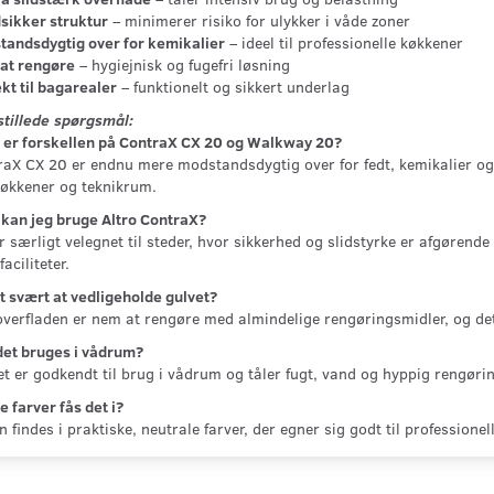
sikker struktur
– minimerer risiko for ulykker i våde zoner
tandsdygtig over for kemikalier
– ideel til professionelle køkkener
at rengøre
– hygiejnisk og fugefri løsning
kt til bagarealer
– funktionelt og sikkert underlag
stillede spørgsmål:
 er forskellen på ContraX CX 20 og Walkway 20?
aX CX 20 er endnu mere modstandsdygtig over for fedt, kemikalier og t
køkkener og teknikrum.
kan jeg bruge Altro ContraX?
r særligt velegnet til steder, hvor sikkerhed og slidstyrke er afgørend
faciliteter.
t svært at vedligeholde gulvet?
overfladen er nem at rengøre med almindelige rengøringsmidler, og det 
det bruges i vådrum?
et er godkendt til brug i vådrum og tåler fugt, vand og hyppig rengørin
e farver fås det i?
n findes i praktiske, neutrale farver, der egner sig godt til professionel