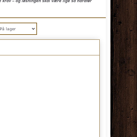
e krav – og løsningen skal være lige så hårdfør
På lager