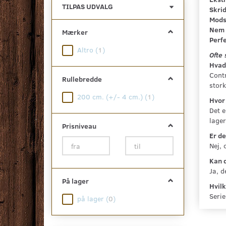
Skifte
TILPAS UDVALG
Skrid
filter
Mods
Nem 
Mærker
Perfe
Altro
(
1
)
Ofte 
Hvad
Contr
Rullebredde
stor
200 cm. (+/- 4 cm.)
(
1
)
Hvor 
Det e
lager
Prisniveau
Er de
Nej, 
Kan 
Ja, d
På lager
Hvilk
Serie
på lager
(
0
)