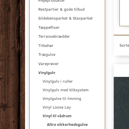
Plejeprodukter
Restpartier & gode tilbud
Sildebensparket & Stavparket
Tæppefliser
Terrassebrædder
Sorte
Tilbehør
Trægulve
Vareprøver
Vinylgulv
Vinylgulv i ruller
Vinylgulv med kliksystem
Vinylgulve til limning
Vinyl Loose Lay
Vinyl til vådrum
Altro sikkerhedsgulve