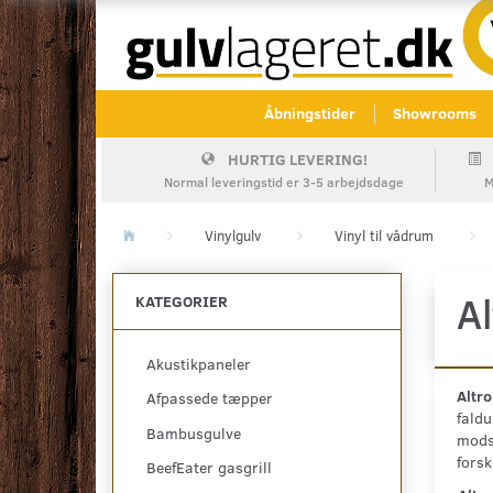
Åbningstider
Showrooms
HURTIG LEVERING!
Normal leveringstid er 3-5 arbejdsdage
M
Vinylgulv
Vinyl til vådrum
A
KATEGORIER
Akustikpaneler
Altro
Afpassede tæpper
faldu
Bambusgulve
modst
forsk
BeefEater gasgrill