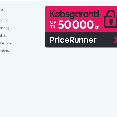
TO
onto
ssebog
liste
historik
dsbrev