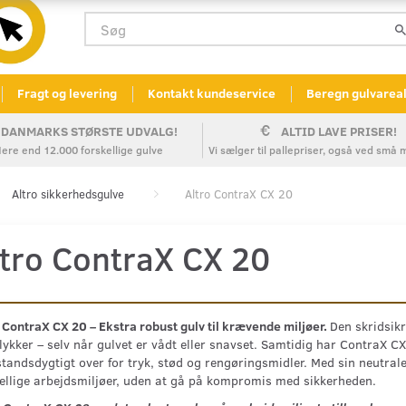
Fragt og levering
Kontakt kundeservice
Beregn gulvarea
DANMARKS STØRSTE UDVALG!
ALTID LAVE PRISER!
ere end 12.000 forskellige gulve
Vi sælger til pallepriser, også ved sm
Altro sikkerhedsgulve
Altro ContraX CX 20
ltro ContraX CX 20
 ContraX CX 20 – Ekstra robust gulv til krævende miljøer.
Den skridsikr
lykker – selv når gulvet er vådt eller snavset. Samtidig har ContraX C
andsdygtigt over for tryk, stød og rengøringsmidler. Med sin neutrale 
ellige arbejdsmiljøer, uden at gå på kompromis med sikkerheden.