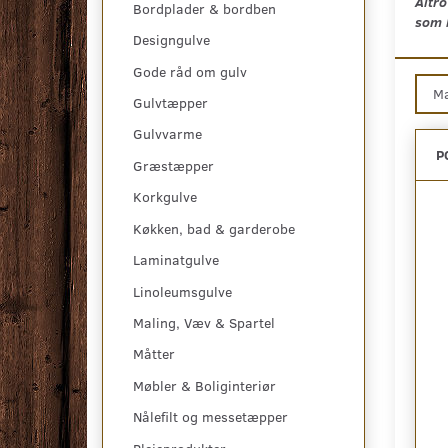
Altro
Bordplader & bordben
som 
Designgulve
Gode råd om gulv
M
Gulvtæpper
Gulvvarme
P
Græstæpper
Korkgulve
Køkken, bad & garderobe
Laminatgulve
Linoleumsgulve
Maling, Væv & Spartel
Måtter
Møbler & Boliginteriør
Nålefilt og messetæpper