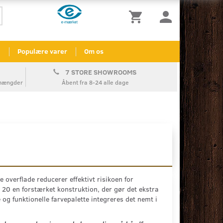
l
Populære varer
Om os
7 STORE SHOWROOMS
å mængder
Åbent fra 8-24 alle dage
e overflade reducerer effektivt risikoen for
X 20 en forstærket konstruktion, der gør det ekstra
og funktionelle farvepalette integreres det nemt i