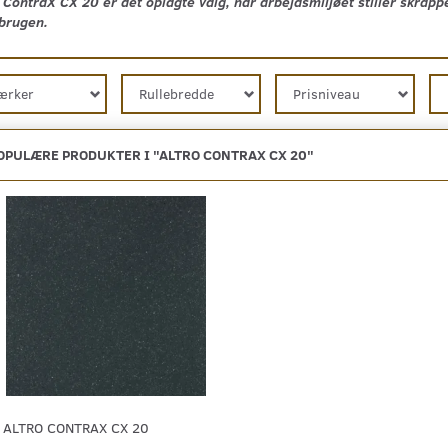
 ContraX CX 20 er det oplagte valg, når arbejdsmiljøet stiller skrapp
brugen.
ærker
Rullebredde
Prisniveau
OPULÆRE PRODUKTER I "
ALTRO CONTRAX CX 20
"
ALTRO CONTRAX CX 20