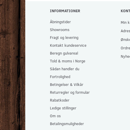
INFORMATIONER
KON
Åbningstider
Min k
Showrooms
Adre
Fragt og levering
Ønske
Kontakt kundeservice
Ordre
Beregn gulvareal
Nyhe
Told & moms i Norge
Sådan handler du
Fortrolighed
Betingelser & Vilkår
Returregler og formular
Rabatkoder
Ledige stillinger
Om os
Betalingsmuligheder