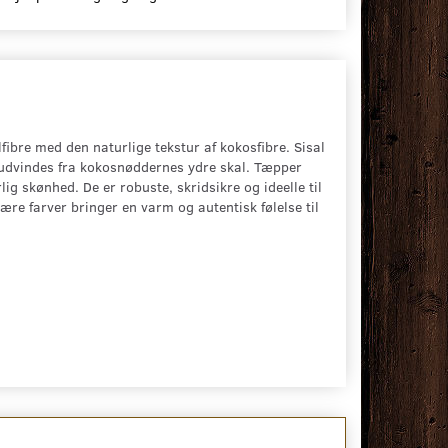
ibre med den naturlige tekstur af kokosfibre. Sisal
e udvindes fra kokosnøddernes ydre skal. Tæpper
g skønhed. De er robuste, skridsikre og ideelle til
e farver bringer en varm og autentisk følelse til