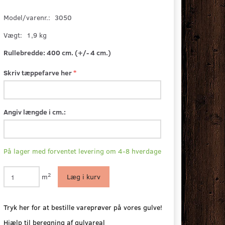
Model/varenr.:
3050
Vægt:
1,9 kg
Rullebredde:
400 cm. (+/- 4 cm.)
Skriv tæppefarve her
Angiv længde i cm.:
På lager med forventet levering om 4-8 hverdage
2
m
Læg i kurv
Tryk her for at bestille vareprøver på vores gulve!
Hjælp til beregning af gulvareal