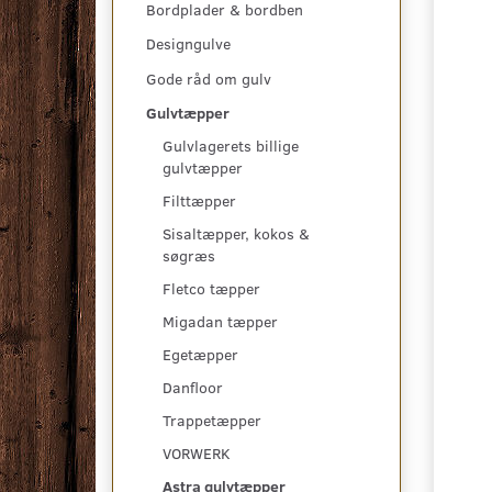
Bordplader & bordben
Designgulve
Gode råd om gulv
Gulvtæpper
Gulvlagerets billige
gulvtæpper
Filttæpper
Sisaltæpper, kokos &
søgræs
Fletco tæpper
Migadan tæpper
Egetæpper
Danfloor
Trappetæpper
VORWERK
Astra gulvtæpper