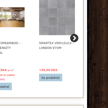
TOPBAMBOO -
SMARTEX VINYLGULV -
MOSO TOPB
ENSITY
LONDON 970M
CARAMEL H
AL
DENSITY
 DKK
135,00 DKK
339,00 DK
2
pr
m
KK pr
pakke
467,83 DKK pr
Se produktet
DKK
467,83 DKK
oduktet
Se produkt