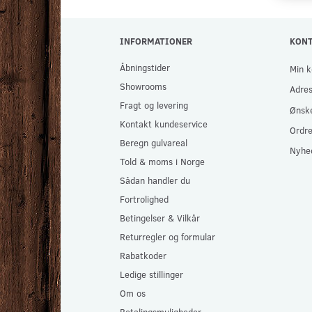
INFORMATIONER
KON
Åbningstider
Min k
Showrooms
Adre
Fragt og levering
Ønske
Kontakt kundeservice
Ordre
Beregn gulvareal
Nyhe
Told & moms i Norge
Sådan handler du
Fortrolighed
Betingelser & Vilkår
Returregler og formular
Rabatkoder
Ledige stillinger
Om os
Betalingsmuligheder