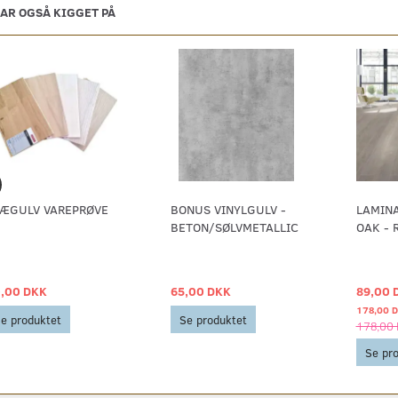
AR OGSÅ KIGGET PÅ
ÆGULV VAREPRØVE
BONUS VINYLGULV -
LAMIN
BETON/SØLVMETALLIC
OAK - 
,00 DKK
65,00 DKK
89,00 
178,00 
e produktet
Se produktet
178,00
Se pr