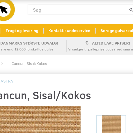
Fragt og levering
Kontakt kundeservice
Beregn gulvarea
DANMARKS STØRSTE UDVALG!
ALTID LAVE PRISER!
ere end 12.000 forskellige gulve
Vi sælger til pallepriser, også ved sm
Cancun, Sisal/Kokos
ASTRA
ancun, Sisal/Kokos