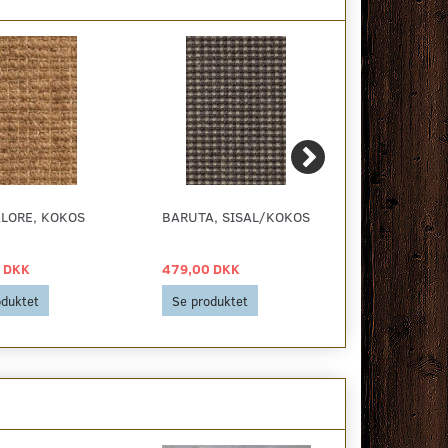
LORE, KOKOS
BARUTA, SISAL/KOKOS
BRASILIA,
SISAL/KOK
 DKK
479,00 DKK
509,00 DKK
oduktet
Se produktet
Se produkt