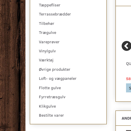
Tæppefliser
Terrassebrædder
Tilbehør
Trægulve
Vareprøver
Vinylgulv
Værktøj
AMRUM - KUPON
AMRUM, TÆPPER
QU
Øvrige produkter
Loft- og vægpaneler
379,00 DKK
275,00 DKK
58
Flotte gulve
Se produktet
Se produktet
S
Fyrretræsgulv
Klikgulve
Bestilte varer
ANDR