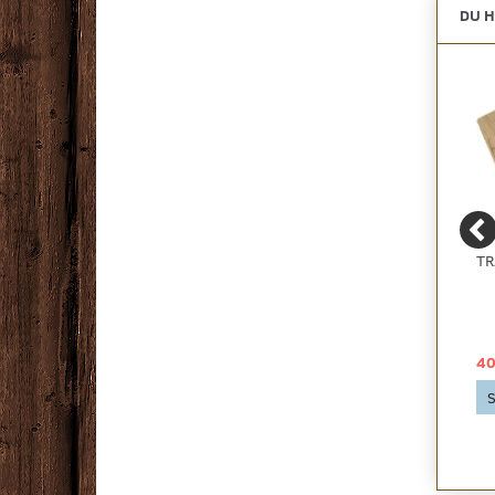
DU H
ZORBA+ - BILLIGT
PRIMO SELVKLÆBENDE
TR
BOUCLE GULVTÆPPE -
FODLISTE FL 60 TYND
RESTPARTI, FLERE
FARVER
49,00 DKK
29,00 DKK
40
Se produktet
Se produktet
S