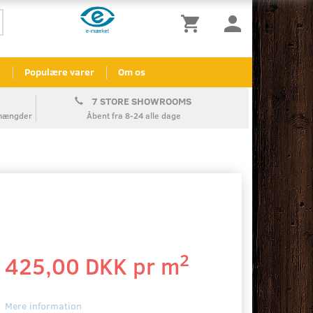
l
Populære varer
Om os
7 STORE SHOWROOMS
å mængder
Åbent fra 8-24 alle dage
2
425,00 DKK pr
m
Mere information