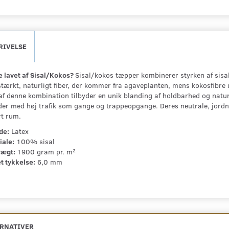
RIVELSE
 lavet af Sisal/Kokos?
Sisal/kokos tæpper kombinerer styrken af sisalf
 stærkt, naturligt fiber, der kommer fra agaveplanten, mens kokosfibr
af denne kombination tilbyder en unik blanding af holdbarhed og naturli
er med høj trafik som gange og trappeopgange. Deres neutrale, jordnær
rt rum.
de:
Latex
iale:
100% sisal
vægt:
1900 gram pr. m²
t tykkelse:
6,0 mm
ERNATIVER