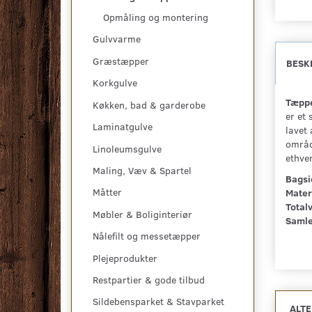
Opmåling og montering
Gulvvarme
Græstæpper
BESK
Korkgulve
Tæppe
Køkken, bad & garderobe
er et
Laminatgulve
lavet 
områd
Linoleumsgulve
ethve
Maling, Væv & Spartel
Bagsi
Måtter
Mater
Total
Møbler & Boliginteriør
Samle
Nålefilt og messetæpper
Plejeprodukter
Restpartier & gode tilbud
Sildebensparket & Stavparket
ALT