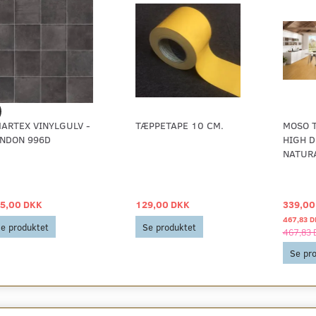
ARTEX VINYLGULV -
TÆPPETAPE 10 CM.
MOSO 
NDON 996D
HIGH D
NATUR
5,00 DKK
129,00 DKK
339,00
467,83 D
e produktet
Se produktet
467,83 
Se pr