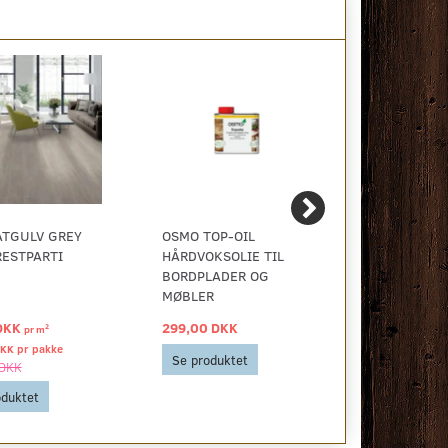
ATGULV GREY
OSMO TOP-OIL
VINYLGULV
RESTPARTI
HÅRDVOKSOLIE TIL
BORDPLADER OG
MØBLER
DKK
299,00 DKK
40,00 DKK
2
pr
m
DKK pr
pakke
Se produktet
Se produkt
 DKK
oduktet