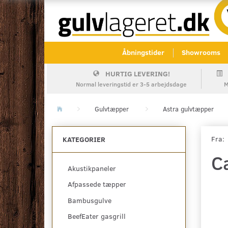
Åbningstider
Showrooms
HURTIG LEVERING!
Normal leveringstid er 3-5 arbejdsdage
M
Gulvtæpper
Astra gulvtæpper
Fra:
KATEGORIER
C
Akustikpaneler
Afpassede tæpper
Bambusgulve
BeefEater gasgrill