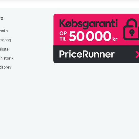
TO
onto
ssebog
liste
historik
dsbrev