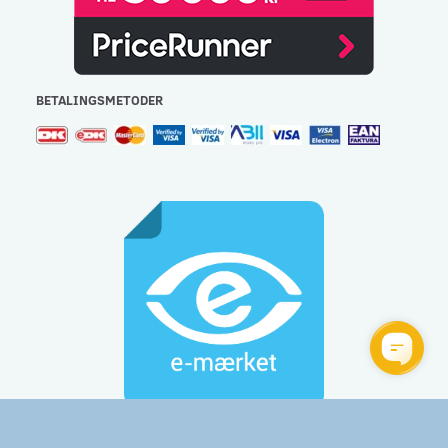
BETALINGSMETODER
Gulvlageret Aps - CVR: 32477267 - e-mail:
info@gulvlageret.dk
besvares indenfor 48 timer - Tlf.: 44 92 60 60