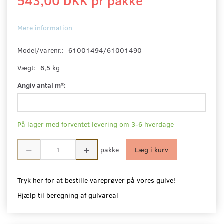
543,00 DKK pr
pakke
Mere information
Model/varenr.:
61001494/61001490
Vægt:
6,5 kg
Angiv antal m²:
På lager med forventet levering om 3-6 hverdage
pakke
Læg i kurv
Tryk her for at bestille vareprøver på vores gulve!
Hjælp til beregning af gulvareal