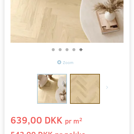
Zoom
639,00 DKK
2
pr
m