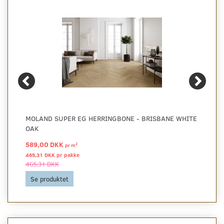
MOLAND SUPER EG HERRINGBONE - BRISBANE WHITE
OAK
589,00 DKK
2
pr
m
465,31 DKK pr
pakke
465,31 DKK
Se produktet