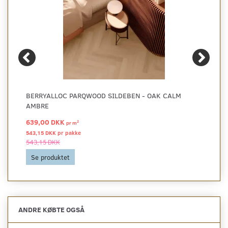
BERRYALLOC PARQWOOD SILDEBEN - OAK CALM
AMBRE
639,00 DKK
2
pr
m
543,15 DKK pr
pakke
543,15 DKK
Se produktet
ANDRE KØBTE OGSÅ