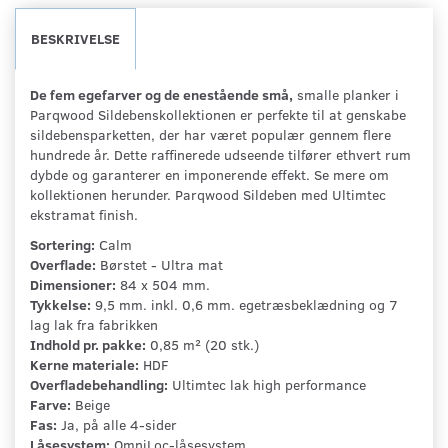
BESKRIVELSE
De fem egefarver og de enestående små,
smalle planker i
Parqwood Sildebenskollektionen er perfekte til at genskabe
sildebensparketten, der har været populær gennem flere
hundrede år. Dette raffinerede udseende tilfører ethvert rum
dybde og garanterer en imponerende effekt. Se mere om
kollektionen herunder. Parqwood Sildeben med Ultimtec
ekstramat finish.
Sortering:
Calm
Overflade:
Børstet - Ultra mat
Dimensioner:
84 x 504 mm.
Tykkelse:
9,5 mm. inkl. 0,6 mm. egetræsbeklædning og 7
lag lak fra fabrikken
Indhold pr. pakke:
0,85 m² (20 stk.)
Kerne materiale:
HDF
Overfladebehandling:
Ultimtec lak high performance
Farve:
Beige
Fas:
Ja, på alle 4-sider
Låsesystem:
OmniLoc-låsesystem