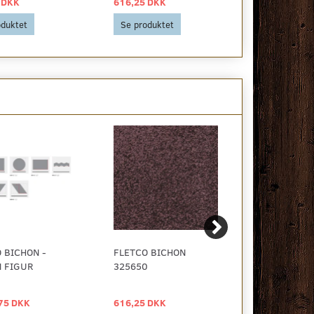
 DKK
616,25 DKK
616,25 DKK
oduktet
Se produktet
Se produkt
 BICHON -
FLETCO BICHON
FLETCO BIC
 FIGUR
325650
FASTE MÅL
75 DKK
616,25 DKK
2.588,75 D