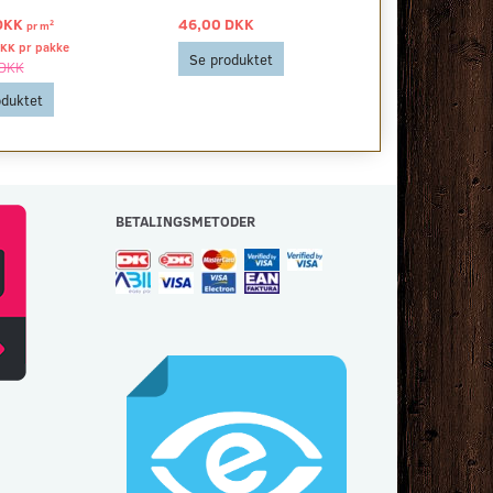
DKK
46,00 DKK
299,00 DKK
2
pr
m
DKK pr
pakke
Se produktet
Se produkt
 DKK
oduktet
BETALINGSMETODER