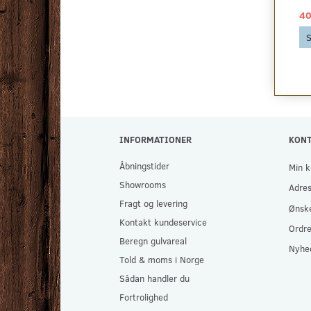
49,00 DKK
29,00 DKK
40
Se produktet
Se produktet
S
INFORMATIONER
KON
Åbningstider
Min k
Showrooms
Adre
Fragt og levering
Ønske
Kontakt kundeservice
Ordre
Beregn gulvareal
Nyhe
Told & moms i Norge
Sådan handler du
Fortrolighed