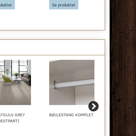
oduktet
Se produktet
Se produkt
ATGULV GREY
BØJLESTANG KOMPLET
OSMO TOP-O
RESTPARTI
HÅRDVOKSOL
BORDPLADE
MØBLER