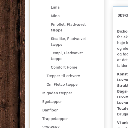
Lima
BESK
Mino
Pinoflet, Fladvævet
tæppe
Bichon
for ak
Sisalike, Fladvævet
høje 
tæppe
og ele
Tempi, Fladvævet
og fø
tæppe
at de
falde
Comfort Home
Konst
Tæpper til erhverv
Luvma
Om Fletco tæpper
Struk
Bagsi
Migadan tæpper
Luvvæ
Egetæpper
Luvhø
Total
Danfloor
Brugs
Trappetæpper
Vi anb
VORWERK