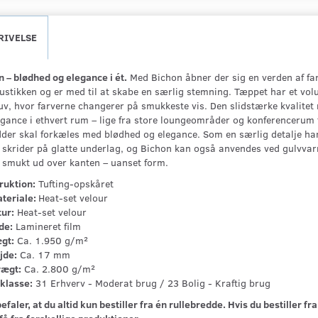
RIVELSE
 – blødhed og elegance i ét.
Med Bichon åbner der sig en verden af far
ustikken og er med til at skabe en særlig stemning. Tæppet har et vol
luv, hvor farverne changerer på smukkeste vis. Den slidstærke kvalite
gance i ethvert rum – lige fra store loungeområder og konferencerum ti
dder skal forkæles med blødhed og elegance. Som en særlig detalje har
t skrider på glatte underlag, og Bichon kan også anvendes ved gulvvar
r smukt ud over kanten – uanset form.
ruktion:
Tufting-opskåret
teriale:
Heat-set velour
tur:
Heat-set velour
de:
Lamineret film
gt:
Ca. 1.950 g/m²
jde:
Ca. 17 mm
vægt:
Ca. 2.800 g/m²
klasse:
31 Erhverv - Moderat brug / 23 Bolig - Kraftig brug
efaler, at du altid kun bestiller fra én rullebredde. Hvis du bestiller 