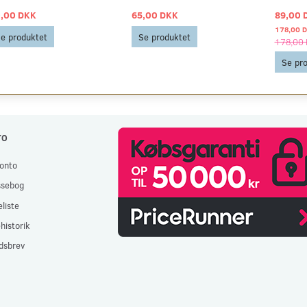
,00 DKK
65,00 DKK
89,00 
178,00 
e produktet
Se produktet
178,00
Se pr
TO
onto
ssebog
liste
historik
dsbrev