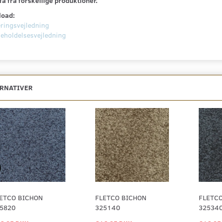
 få fra forskellige produktioner.
load:
ringsvejledning
geholdelsesvejledning
ERNATIVER
ETCO BICHON
FLETCO BICHON
FLETC
5820
325140
32534