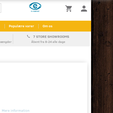
l
Populære varer
Om os
7 STORE SHOWROOMS
å mængder
Åbent fra 8-24 alle dage
Mere information