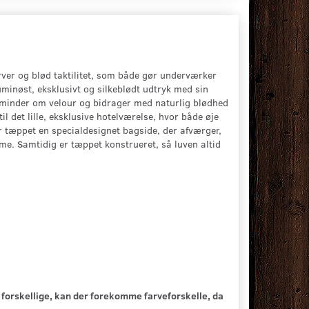
ver og blød taktilitet, som både gør underværker
uminøst, eksklusivt og silkeblødt udtryk med sin
t minder om velour og bidrager med naturlig blødhed
l det lille, eksklusive hotelværelse, hvor både øje
 tæppet en specialdesignet bagside, der afværger,
me. Samtidig er tæppet konstrueret, så luven altid
fra forskellige, kan der forekomme farveforskelle, da