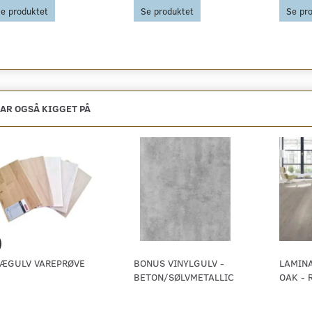
e produktet
Se produktet
Se pr
AR OGSÅ KIGGET PÅ
ÆGULV VAREPRØVE
BONUS VINYLGULV -
LAMIN
BETON/SØLVMETALLIC
OAK - 