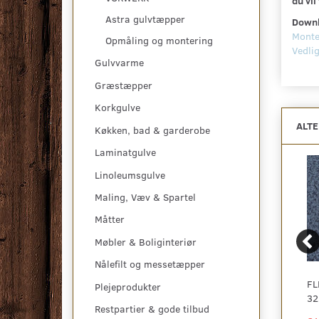
du vil
Astra gulvtæpper
Down
Monte
Opmåling og montering
Vedli
Gulvvarme
Græstæpper
Korkgulve
ALT
Køkken, bad & garderobe
Laminatgulve
Linoleumsgulve
Maling, Væv & Spartel
Måtter
Møbler & Boliginteriør
Nålefilt og messetæpper
FLETCO BICHON
FLETCO BICHON
FL
Plejeprodukter
325250
325260
32
Restpartier & gode tilbud