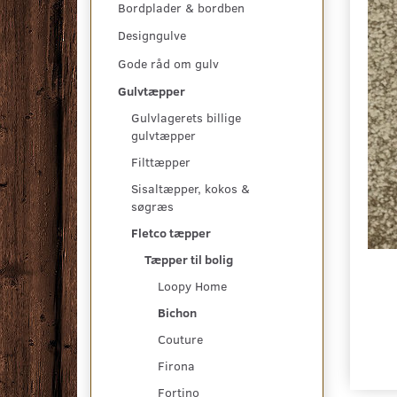
Bordplader & bordben
Designgulve
Gode råd om gulv
Gulvtæpper
Gulvlagerets billige
gulvtæpper
Filttæpper
Sisaltæpper, kokos &
søgræs
Fletco tæpper
Tæpper til bolig
Loopy Home
Bichon
Couture
Firona
Fortino