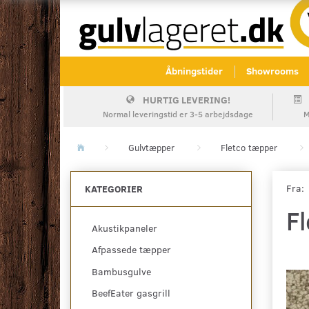
Åbningstider
Showrooms
HURTIG LEVERING!
Normal leveringstid er 3-5 arbejdsdage
M
Gulvtæpper
Fletco tæpper
Fra:
KATEGORIER
F
Akustikpaneler
Afpassede tæpper
Bambusgulve
BeefEater gasgrill