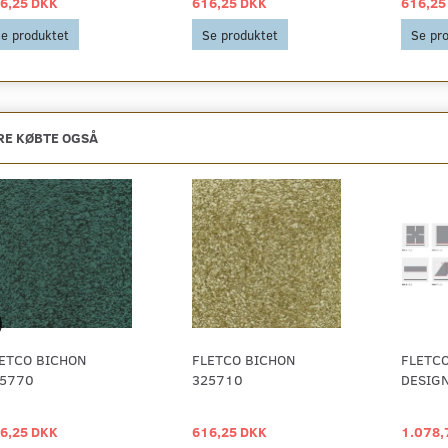
6,25 DKK
616,25 DKK
616,25
e produktet
Se produktet
Se pr
E KØBTE OGSÅ
ETCO BICHON
FLETCO BICHON
FLETCO
5770
325710
DESIGN
6,25 DKK
616,25 DKK
1.078,