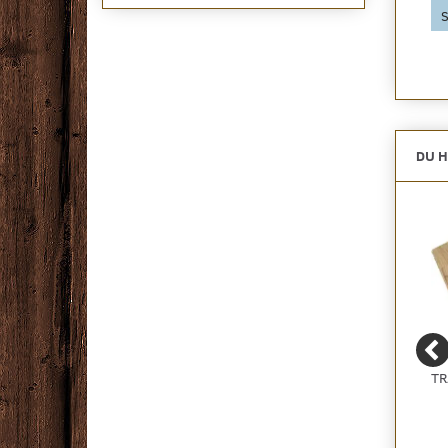
2.375,00 DKK pr
pakke
Se produktet
S
2.375,00 DKK
Se produktet
DU H
ZORBA+ - BILLIGT
ALU TAPE TIL SAMLING
TR
BOUCLE GULVTÆPPE -
AF QUITE PLEASE / NO
RESTPARTI, FLERE
NOISE
FARVER