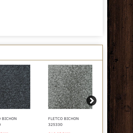
O BICHON
FLETCO BICHON
FLETCO BI
0
325330
325150