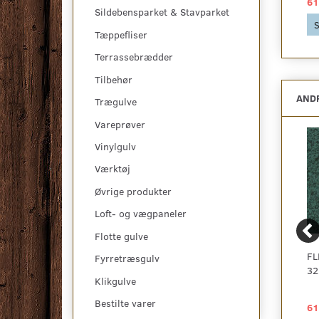
616,25 DKK
616,25 DKK
61
Sildebensparket & Stavparket
Se produktet
Se produktet
S
Tæppefliser
Terrassebrædder
Tilbehør
ANDR
Trægulve
Vareprøver
Vinylgulv
Værktøj
Øvrige produkter
Loft- og vægpaneler
Flotte gulve
BEECH PLANK 101S
INTERFACE THE
FL
Fyrretræsgulv
SCANDINAVIAN
32
Klikgulve
COLLECTION
Bestilte varer
105,00 DKK
475,00 DKK
61
2
pr
m