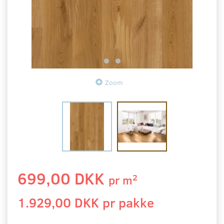
Zoom
699,00 DKK
2
pr
m
1.929,00 DKK pr
pakke