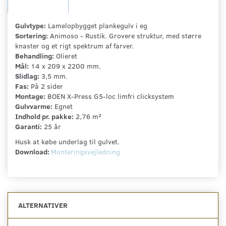
Gulvtype:
Lamelopbygget plankegulv i eg
Sortering:
Animoso - Rustik. Grovere struktur, med større
knaster og et rigt spektrum af farver.
Behandling:
Olieret
Mål:
14 x 209 x 2200 mm.
Slidlag:
3,5 mm.
Fas:
På 2 sider
Montage:
BOEN X-Press G5-loc limfri clicksystem
Gulvvarme:
Egnet
Indhold pr. pakke:
2,76 m²
Garanti:
25 år
Husk at købe underlag til gulvet.
Download:
Monteringsvejledning
ALTERNATIVER