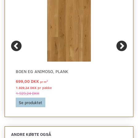
BOEN EG ANIMOSO, PLANK
699,00 DKK
2
pr
m
1.929,24 DKK pr
pakke
1.929,24 DKK
Se produktet
ANDRE KØBTE OGSÅ