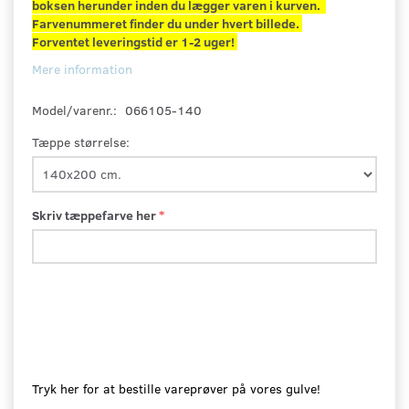
boksen herunder inden du lægger varen i kurven.
Farvenummeret finder du under hvert billede.
Forventet leveringstid er 1-2 uger!
Mere information
Model/varenr.:
066105-140
Tæppe størrelse:
Skriv tæppefarve her
Tryk her for at bestille vareprøver på vores gulve!