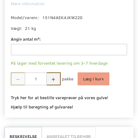
Mere information
Model/varenr.:
151N4AEK4JKW220
Vægt:
21 kg
Angiv antal m²:
På lager med forventet levering om 3-7 hverdage
pakke
Læg i kurv
Tryk her for at bestille vareprøver på vores gulve!
Hjælp til beregning af gulvareal
BESKRIVELSE
ANBEFALET TILBEHØR