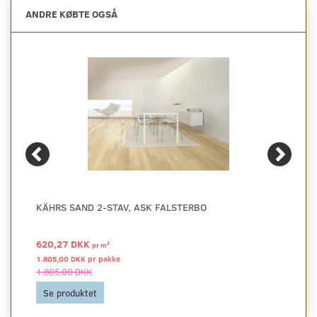
ANDRE KØBTE OGSÅ
KÄHRS SAND 2-STAV, ASK FALSTERBO
620,27 DKK
2
pr
m
1.805,00 DKK pr
pakke
1.805,00 DKK
Se produktet