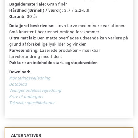
Bagsidemateriale:
Gran finér
Hårdhed (Brinell) / værdi):
3,7 / 2,2-5,9
Garanti:
30 år
Detaljeret beskrivelse:
Jævn farve med mindre variationer.
Små knaster i begrænset omfang forekommer.
Ultra mat lak:
Den matte overflades udseende kan variere på
grund af forskellige lyskilder og vinkler.
Farveændring:
Laserede produkter - mærkbar
farveforandring med tiden.
Pakker kan indeholde start- og stopbrædder.
Download:
Monteringsvejledning
Datablad
Vedligeholdelsesvejledning
Krav til undergulv
Tekniske specifikationer
ALTERNATIVER