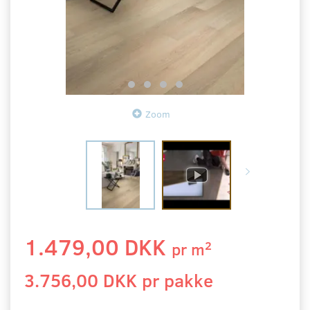
Zoom
1.479,00 DKK
2
pr
m
3.756,00 DKK pr
pakke