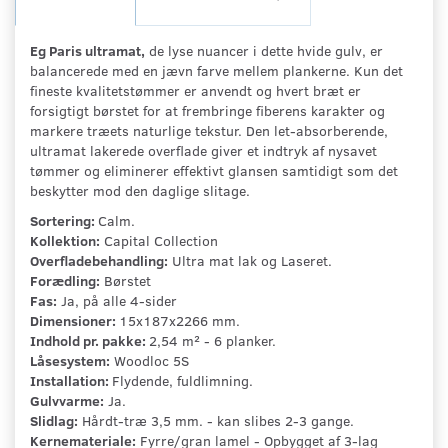
Eg Paris ultramat,
de lyse nuancer i dette hvide gulv, er
balancerede med en jævn farve mellem plankerne. Kun det
fineste kvalitetstømmer er anvendt og hvert bræt er
forsigtigt børstet for at frembringe fiberens karakter og
markere træets naturlige tekstur. Den let-absorberende,
ultramat lakerede overflade giver et indtryk af nysavet
tømmer og eliminerer effektivt glansen samtidigt som det
beskytter mod den daglige slitage.
Sortering:
Calm.
Kollektion:
Capital Collection
Overfladebehandling:
Ultra mat lak og Laseret.
Forædling:
Børstet
Fas:
Ja, på alle 4-sider
Dimensioner:
15x187x2266 mm.
Indhold pr. pakke:
2,54 m² - 6 planker.
Låsesystem:
Woodloc 5S
Installation:
Flydende, fuldlimning.
Gulvvarme:
Ja.
Slidlag:
Hårdt-træ 3,5 mm. - kan slibes 2-3 gange.
Kernemateriale:
Fyrre/gran lamel - Opbygget af 3-lag