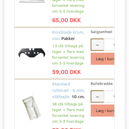
forventet levering
om 3-5 hverdage
65,00 DKK
Knivblade krum,
Salgsenhed:
Pakker
stor
Pakker
13 stk tilbage på
lager + flere med
forventet levering
Læg i kurv
om 3-5 hverdage
59,00 DKK
Standard
Rullebredde:
10 cm.
rullesæt - 6 mm.
stålbøjle.
10 cm.
38 stk tilbage på
lager + flere med
Læg i kurv
forventet levering
om 3-5 hverdage