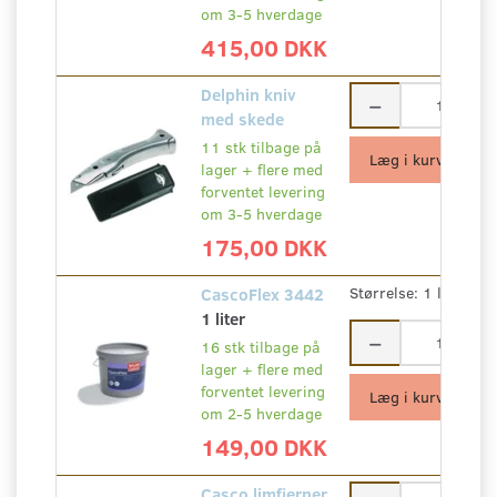
om 3-5 hverdage
415,00 DKK
Delphin kniv
med skede
11 stk tilbage på
Læg i kurv
lager + flere med
forventet levering
om 3-5 hverdage
175,00 DKK
CascoFlex 3442
Størrelse:
1 liter
1 liter
16 stk tilbage på
lager + flere med
forventet levering
Læg i kurv
om 2-5 hverdage
149,00 DKK
Casco limfjerner