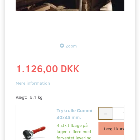
Zoom
1.126,00 DKK
Mere information
Vægt:
5,1 kg
Trykrulle Gummi
40x45 mm.
4 stk tilbage på
Læg i kurv
lager + flere med
forventet levering