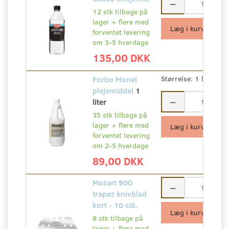
12 stk tilbage på
lager + flere med
Læg i kurv
forventet levering
om 3-5 hverdage
135,00 DKK
Forbo Monel
Størrelse:
1 liter
plejemiddel
1
liter
35 stk tilbage på
lager + flere med
Læg i kurv
forventet levering
om 2-5 hverdage
89,00 DKK
Mozart 900
trapez knivblad
kort - 10 stk.
Læg i kurv
8 stk tilbage på
lager + flere med