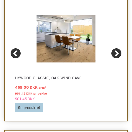
HYWOOD CLASSIC, OAK WIND CAVE
469,00 DKK
2
pr
m
961,45 DKK pr
pakke
961,45 DKK
Se produktet