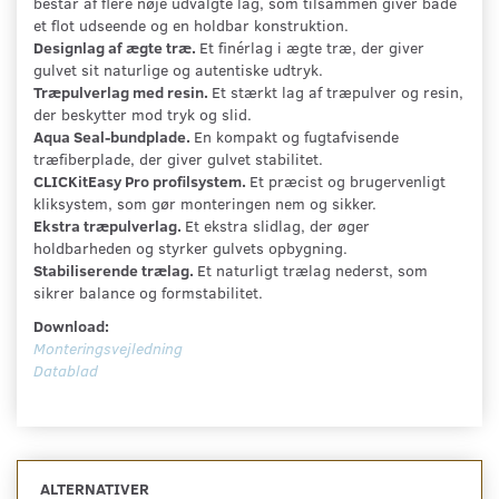
består af flere nøje udvalgte lag, som tilsammen giver både
et flot udseende og en holdbar konstruktion.
Designlag af ægte træ.
Et finérlag i ægte træ, der giver
gulvet sit naturlige og autentiske udtryk.
Træpulverlag med resin.
Et stærkt lag af træpulver og resin,
der beskytter mod tryk og slid.
Aqua Seal-bundplade.
En kompakt og fugtafvisende
træfiberplade, der giver gulvet stabilitet.
CLICKitEasy Pro profilsystem.
Et præcist og brugervenligt
kliksystem, som gør monteringen nem og sikker.
Ekstra træpulverlag.
Et ekstra slidlag, der øger
holdbarheden og styrker gulvets opbygning.
Stabiliserende trælag.
Et naturligt trælag nederst, som
sikrer balance og formstabilitet.
Download:
Monteringsvejledning
Datablad
ALTERNATIVER