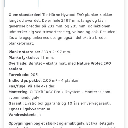
Glem standarden!
Ter Hürne Hywood EVO planker rækker
langt ud over det: De er hele 2197 mm. lange og fås i
generøse bredder på 233 mm. og 205 mm. Kollektionen
udmærker sig ved træsorterne eg, valnød og ask. Desuden
fås alle egeplankernes design også i det ekstra brede
plankeformat.
Planke størrelse:
233 x 2197 mm.
Planke tykkelse:
11 mm.
Overflade:
Børstet - ekstra mat, med
Nature Protec EVO
sealant
Farvekode:
205
Indhold pr. pakke:
2,05 m² - 4 planker
Fas/fuge:
På alle 4-sider
Montering:
CLICKitEASY Pro kliksystem - Monteres som
svømmende gulv
Garanti:
Livstid boliggaranti og 10 års erhvervsgaranti.
Egnet til gulvvarme:
Ja
Vandresistent:
Ja
Opbygningen bag et stærkt og smukt gulv.
Et kvalitetsgulv