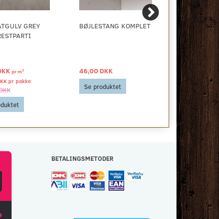
ATGULV GREY
BØJLESTANG KOMPLET
16 MM. WAV
RESTPARTI
PRO5 GULV
DKK
46,00 DKK
879,00 DKK
2
pr
m
DKK pr
pakke
Se produktet
Se produkt
 DKK
oduktet
BETALINGSMETODER