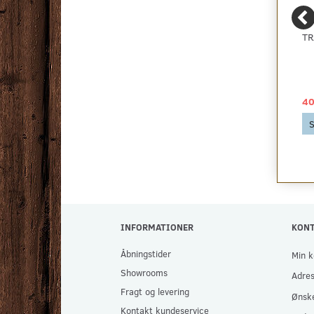
TÆPPETAPE 10 CM.
BONUS VINYLGULV -
TR
LYS EG - KAMPAGNE
129,00 DKK
65,00 DKK
40
Se produktet
Se produktet
S
INFORMATIONER
KON
Åbningstider
Min k
Showrooms
Adre
Fragt og levering
Ønske
Kontakt kundeservice