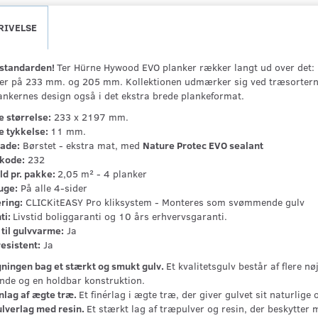
RIVELSE
standarden!
Ter Hürne Hywood EVO planker rækker langt ud over det: 
er på 233 mm. og 205 mm. Kollektionen udmærker sig ved træsorterne 
ankernes design også i det ekstra brede plankeformat.
e størrelse:
233 x 2197 mm.
e tykkelse:
11 mm.
lade:
Børstet - ekstra mat, med
Nature Protec EVO sealant
kode:
232
ld pr. pakke:
2,05 m² - 4 planker
uge:
På alle 4-sider
ring:
CLICKitEASY Pro kliksystem - Monteres som svømmende gulv
ti:
Livstid boliggaranti og 10 års erhvervsgaranti.
til gulvvarme:
Ja
esistent:
Ja
ningen bag et stærkt og smukt gulv.
Et kvalitetsgulv består af flere n
nde og en holdbar konstruktion.
nlag af ægte træ.
Et finérlag i ægte træ, der giver gulvet sit naturlige 
lverlag med resin.
Et stærkt lag af træpulver og resin, der beskytter m