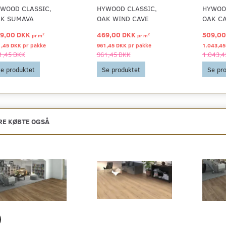
WOOD CLASSIC,
HYWOOD CLASSIC,
HYWOO
K SUMAVA
OAK WIND CAVE
OAK CA
9,00 DKK
469,00 DKK
509,0
2
2
pr
m
pr
m
1,45 DKK pr
pakke
961,45 DKK pr
pakke
1.043,45
1,45 DKK
961,45 DKK
1.043,4
e produktet
Se produktet
Se pr
E KØBTE OGSÅ