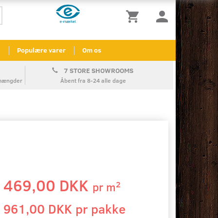
l
Populære varer
Om os
7 STORE SHOWROOMS
å mængder
Åbent fra 8-24 alle dage
469,00 DKK
2
pr
m
961,00 DKK pr
pakke