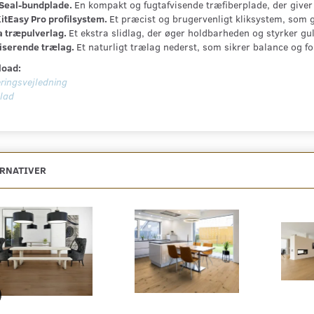
Seal-bundplade.
En kompakt og fugtafvisende træfiberplade, der giver g
itEasy Pro profilsystem.
Et præcist og brugervenligt kliksystem, som 
a træpulverlag.
Et ekstra slidlag, der øger holdbarheden og styrker gu
liserende trælag.
Et naturligt trælag nederst, som sikrer balance og fo
oad:
ringsvejledning
lad
ERNATIVER