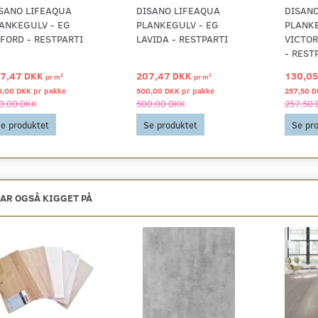
SANO LIFEAQUA
DISANO LIFEAQUA
DISAN
ANKEGULV - EG
PLANKEGULV - EG
PLANKE
FORD - RESTPARTI
LAVIDA - RESTPARTI
VICTOR
- REST
7,47 DKK
207,47 DKK
130,0
2
2
pr
m
pr
m
0,00 DKK pr
pakke
500,00 DKK pr
pakke
257,50 D
0,00 DKK
500,00 DKK
257,50 
e produktet
Se produktet
Se pr
AR OGSÅ KIGGET PÅ