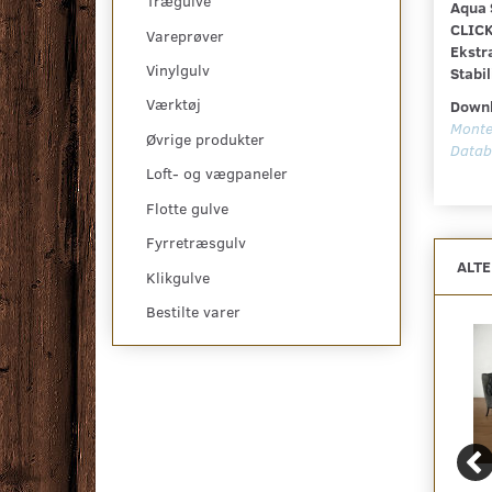
Trægulve
Aqua 
CLICK
Vareprøver
Ekstr
Vinylgulv
Stabi
Værktøj
Downl
Monte
Øvrige produkter
Datab
Loft- og vægpaneler
Flotte gulve
Fyrretræsgulv
ALT
Klikgulve
Bestilte varer