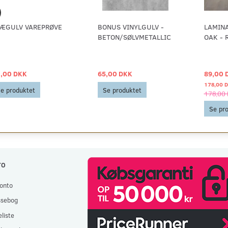
ÆGULV VAREPRØVE
BONUS VINYLGULV -
LAMIN
BETON/SØLVMETALLIC
OAK - 
,00 DKK
65,00 DKK
89,00 
178,00 
e produktet
Se produktet
178,00
Se pr
TO
onto
ssebog
liste