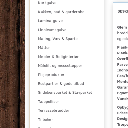
Korkgulve
BESK
Køkken, bad & garderobe
Laminatgulve
Glem 
Linoleumsgulve
bredd
egepl
Maling, Væv & Spartel
Plank
Måtter
Plank
Møbler & Boliginteriør
Overf
Farve
Nålefilt og messetæpper
Indho
Plejeprodukter
Fas/f
Monte
Restpartier & gode tilbud
Garan
Sildebensparket & Stavparket
Egnet 
Vandr
Tæppefliser
Opbyg
Terrassebrædder
udsee
Desig
Tilbehør
Træpu