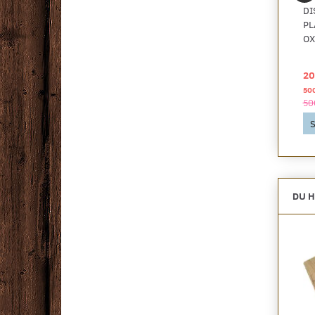
HYWOOD CLASSIC,
HYWOOD CLASSIC,
DI
OAK VAL CAMA
OAK RIDING
PL
MOUNTAIN
OX
489,00 DKK
489,00 DKK
20
2
2
pr
m
pr
m
1.002,45 DKK pr
pakke
1.002,45 DKK pr
pakke
50
1.002,45 DKK
1.002,45 DKK
50
Se produktet
Se produktet
S
DU H