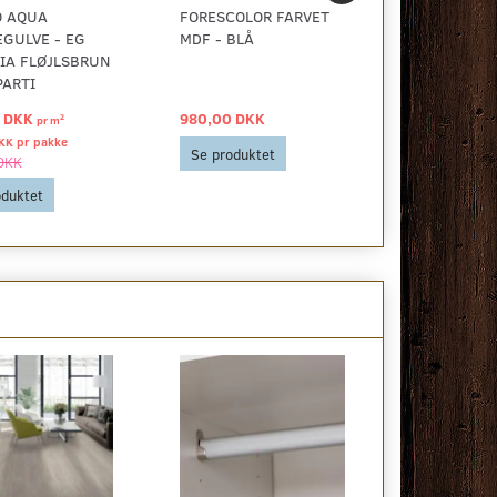
O AQUA
FORESCOLOR FARVET
FORESCOLO
GULVE - EG
MDF - BLÅ
MDF - BRU
IA FLØJLSBRUN
PARTI
5 DKK
980,00 DKK
980,00 DKK
2
pr
m
KK pr
pakke
Se produktet
Se produkt
DKK
oduktet