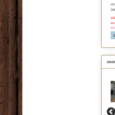
HYWOOD CLASSIC,
HYWOOD CLASSIC,
HY
OAK NIEUW LAND
OAK DOVRE
OA
469,00 DKK
469,00 DKK
46
2
2
pr
m
pr
m
961,45 DKK pr
pakke
961,45 DKK pr
pakke
96
961,45 DKK
961,45 DKK
96
Se produktet
Se produktet
S
ANDR