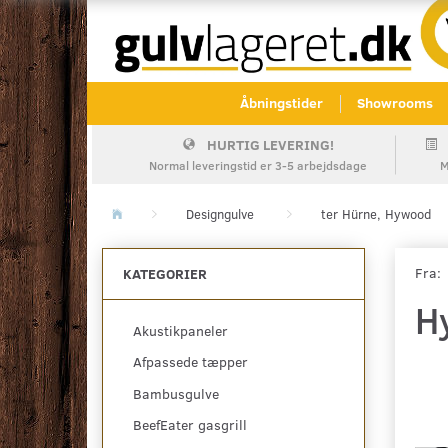
Åbningstider
Showrooms
HURTIG LEVERING!
Normal leveringstid er 3-5 arbejdsdage
M
Designgulve
ter Hürne, Hywood
Fra:
KATEGORIER
H
Akustikpaneler
Afpassede tæpper
Bambusgulve
BeefEater gasgrill