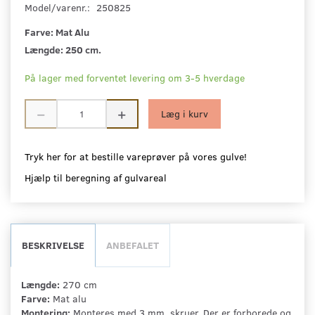
Model/varenr.:
250825
Farve:
Mat Alu
Længde:
250 cm.
På lager med forventet levering om 3-5 hverdage
Læg i kurv
Tryk her for at bestille vareprøver på vores gulve!
Hjælp til beregning af gulvareal
BESKRIVELSE
ANBEFALET
Længde:
270 cm
Farve:
Mat alu
Montering:
Monteres med 3 mm. skruer. Der er forborede og