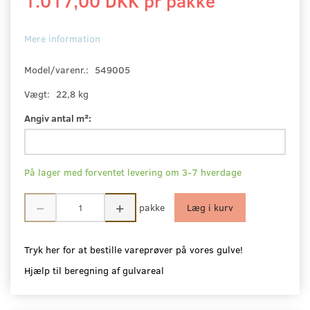
1.017,00 DKK pr
pakke
Mere information
Model/varenr.:
549005
Vægt:
22,8 kg
Angiv antal m²:
På lager med forventet levering om 3-7 hverdage
pakke
Læg i kurv
Tryk her for at bestille vareprøver på vores gulve!
Hjælp til beregning af gulvareal