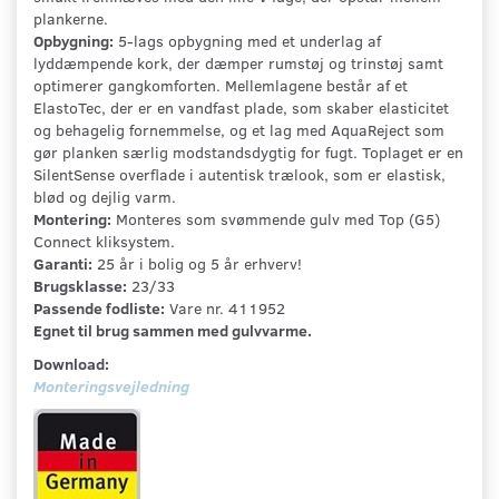
plankerne.
Opbygning:
5-lags opbygning med et underlag af
lyddæmpende kork, der dæmper rumstøj og trinstøj samt
optimerer gangkomforten. Mellemlagene består af et
ElastoTec, der er en vandfast plade, som skaber elasticitet
og behagelig fornemmelse, og et lag med AquaReject som
gør planken særlig modstandsdygtig for fugt. Toplaget er en
SilentSense overflade i autentisk trælook, som er elastisk,
blød og dejlig varm.
Montering:
Monteres som svømmende gulv med Top (G5)
Connect kliksystem.
Garanti:
25 år i bolig og 5 år erhverv!
Brugsklasse:
23/33
Passende fodliste:
Vare nr. 411952
Egnet til brug sammen med gulvvarme.
Download:
Monteringsvejledning