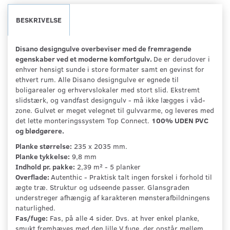
BESKRIVELSE
Disano designgulve overbeviser med de fremragende
egenskaber ved et moderne komfortgulv.
De er derudover i
enhver hensigt sunde i store formater samt en gevinst for
ethvert rum. Alle Disano designgulve er egnede til
boligarealer og erhvervslokaler med stort slid. Ekstremt
slidstærk, og vandfast designgulv - må ikke lægges i våd-
zone. Gulvet er meget velegnet til gulvvarme, og leveres med
det lette monteringssystem Top Connect.
100% UDEN PVC
og blødgørere.
Planke størrelse:
235 x 2035 mm.
Planke tykkelse:
9,8 mm
Indhold pr. pakke:
2,39 m² - 5 planker
Overflade:
Autenthic - Praktisk talt ingen forskel i forhold til
ægte træ. Struktur og udseende passer. Glansgraden
understreger afhængig af karakteren mønsterafbildningens
naturlighed.
Fas/fuge:
Fas, på alle 4 sider. Dvs. at hver enkel planke,
smukt fremhæves med den lille V fuge, der opstår mellem