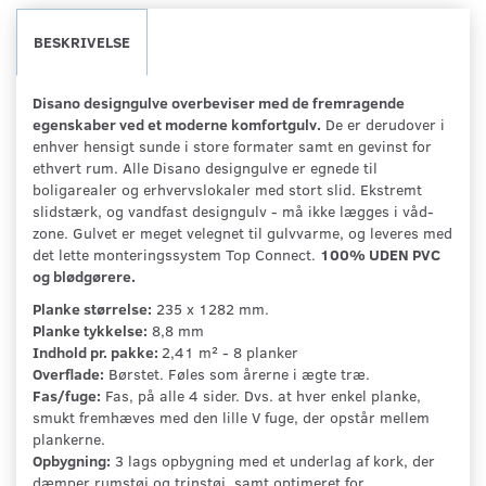
BESKRIVELSE
Disano designgulve overbeviser med de fremragende
egenskaber ved et moderne komfortgulv.
De er derudover i
enhver hensigt sunde i store formater samt en gevinst for
ethvert rum. Alle Disano designgulve er egnede til
boligarealer og erhvervslokaler med stort slid. Ekstremt
slidstærk, og vandfast designgulv - må ikke lægges i våd-
zone. Gulvet er meget velegnet til gulvvarme, og leveres med
det lette monteringssystem Top Connect.
100% UDEN PVC
og blødgørere.
Planke størrelse:
235 x 1282 mm.
Planke tykkelse:
8,8 mm
Indhold pr. pakke:
2,41 m² - 8 planker
Overflade:
Børstet. Føles som årerne i ægte træ.
Fas/fuge:
Fas, på alle 4 sider. Dvs. at hver enkel planke,
smukt fremhæves med den lille V fuge, der opstår mellem
plankerne.
Opbygning:
3 lags opbygning med et underlag af kork, der
dæmper rumstøj og trinstøj, samt optimeret for