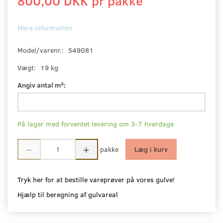
800,00 DKK pr
pakke
Mere information
Model/varenr.:
549081
Vægt:
19 kg
Angiv antal m²:
På lager med forventet levering om 3-7 hverdage
pakke
Læg i kurv
Tryk her for at bestille vareprøver på vores gulve!
Hjælp til beregning af gulvareal