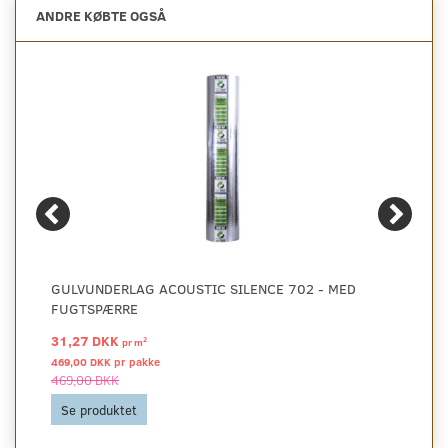
ANDRE KØBTE OGSÅ
GULVUNDERLAG ACOUSTIC SILENCE 702 - MED
FUGTSPÆRRE
31,27 DKK
2
pr
m
469,00 DKK pr
pakke
469,00 DKK
Se produktet