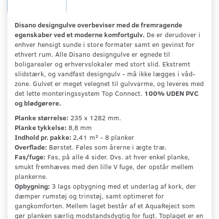
Disano designgulve overbeviser med de fremragende
egenskaber ved et moderne komfortgulv.
De er derudover i
enhver hensigt sunde i store formater samt en gevinst for
ethvert rum. Alle Disano designgulve er egnede til
boligarealer og erhvervslokaler med stort slid. Ekstremt
slidstærk, og vandfast designgulv - må ikke lægges i våd-
zone. Gulvet er meget velegnet til gulvvarme, og leveres med
det lette monteringssystem Top Connect.
100% UDEN PVC
og blødgørere.
Planke størrelse:
235 x 1282 mm.
Planke tykkelse:
8,8 mm
Indhold pr. pakke:
2,41 m² - 8 planker
Overflade:
Børstet. Føles som årerne i ægte træ.
Fas/fuge:
Fas, på alle 4 sider. Dvs. at hver enkel planke,
smukt fremhæves med den lille V fuge, der opstår mellem
plankerne.
Opbygning:
3 lags opbygning med et underlag af kork, der
dæmper rumstøj og trinstøj, samt optimeret for
gangkomforten. Mellem laget består af et AquaReject som
gør planken særlig modstandsdygtig for fugt. Toplaget er en