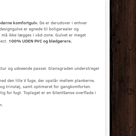
oderne komfortgulv.
De er derudover i enhver
designgulve er egnede til boligarealer og
- må ikke lægges i våd-zone. Gulvet er meget
nect.
100% UDEN PVC og blødgørere.
truktur og udseende passer. Glansgraden understreger
ed den lille V fuge, der opstår mellem plankerne.
g trinstøj, samt optimeret for gangkomforten.
 for fugt. Toplaget er en SilentSense overflade i
m.