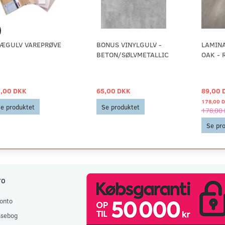
ÆGULV VAREPRØVE
BONUS VINYLGULV -
LAMIN
BETON/SØLVMETALLIC
OAK - 
,00 DKK
65,00 DKK
89,00 
178,00 
e produktet
Se produktet
178,00
Se pr
TO
onto
ssebog