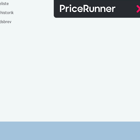
liste
historik
dsbrev
- CVR: 32477267 - e-mail:
info@gulvlageret.dk
besvares indenfor 48 timer - 