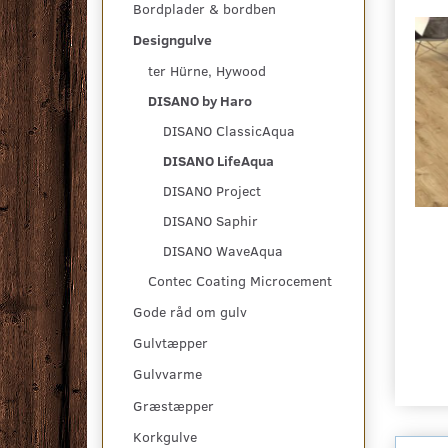
Bordplader & bordben
Designgulve
ter Hürne, Hywood
DISANO by Haro
DISANO ClassicAqua
DISANO LifeAqua
DISANO Project
DISANO Saphir
DISANO WaveAqua
Contec Coating Microcement
Gode råd om gulv
Gulvtæpper
Gulvvarme
Græstæpper
Korkgulve