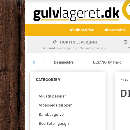
Åbningstider
Showrooms
HURTIG LEVERING!
Normal leveringstid er 3-5 arbejdsdage
M
Designgulve
DISANO by Haro
Fra:
KATEGORIER
D
Akustikpaneler
Afpassede tæpper
Bambusgulve
BeefEater gasgrill