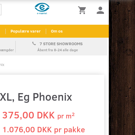
l
Populære varer
Om os
7 STORE SHOWROOMS
å mængder
Åbent fra 8-24 alle dage
nix
XL, Eg Phoenix
375,00 DKK
2
pr
m
1.076,00 DKK pr
pakke