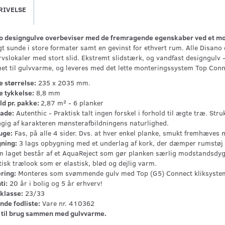
RIVELSE
o designgulve overbeviser med de fremragende egenskaber ved et m
t sunde i store formater samt en gevinst for ethvert rum. Alle Disano 
rvslokaler med stort slid. Ekstremt slidstærk, og vandfast designgulv 
net til gulvvarme, og leveres med det lette monteringssystem Top Con
e størrelse:
235 x 2035 mm.
e tykkelse:
8,8 mm
ld pr. pakke:
2,87 m² - 6 planker
lade:
Autenthic - Praktisk talt ingen forskel i forhold til ægte træ. S
gig af karakteren mønsterafbildningens naturlighed.
uge:
Fas, på alle 4 sider. Dvs. at hver enkel planke, smukt fremhæves m
ning:
3 lags opbygning med et underlag af kork, der dæmper rumstøj o
m laget består af et AquaReject som gør planken særlig modstandsdygtig
tisk trælook som er elastisk, blød og dejlig varm.
ring:
Monteres som svømmende gulv med Top (G5) Connect kliksyste
ti:
20 år i bolig og 5 år erhverv!
klasse:
23/33
nde fodliste:
Vare nr. 410362
 til brug sammen med gulvvarme.