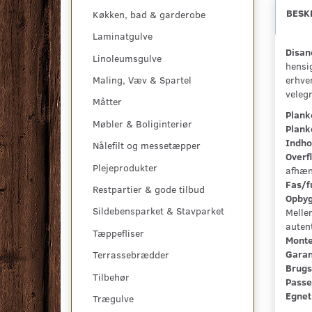
BESK
Køkken, bad & garderobe
Laminatgulve
Disan
Linoleumsgulve
hensig
erhve
Maling, Væv & Spartel
veleg
Måtter
Plank
Møbler & Boliginteriør
Plank
Indho
Nålefilt og messetæpper
Overf
Plejeprodukter
afhæn
Fas/f
Restpartier & gode tilbud
Opbyg
Sildebensparket & Stavparket
Melle
auten
Tæppefliser
Monte
Garan
Terrassebrædder
Brugs
Tilbehør
Passe
Egnet
Trægulve