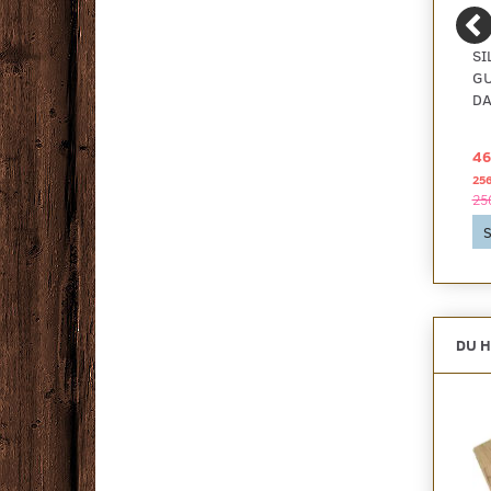
DISANO CLASSICAQUA
DISANO PLANKEGULV
SI
PLANKEGULV XL - EG
LIFEAQUA XL,
GU
PROVENCE NATUR
BJERGEG
D
425,73 DKK
375,00 DKK
46
2
2
pr
m
pr
m
1.017,50 DKK pr
pakke
1.076,25 DKK pr
pakke
256
1.017,50 DKK
1.076,25 DKK
25
Se produktet
Se produktet
S
DU H