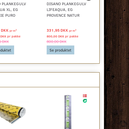
O PLANKEGULV
DISANO PLANKEGULV
DISANO PL
UA XL, EG
LIFEAQUA, EG
LIFEAQUA X
IE PURO
PROVENCE NATUR
0 DKK
331,95 DKK
375,00 DK
2
2
pr
m
pr
m
 DKK pr
pakke
800,00 DKK pr
pakke
1.076,25 DKK 
5 DKK
800,00 DKK
1.076,25 DK
oduktet
Se produktet
Se produkt