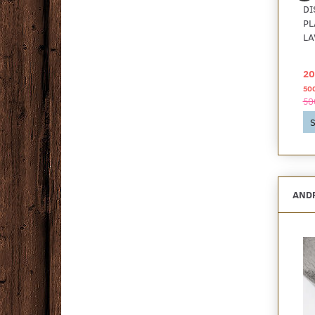
DISANO PLANKEGULV
DISANO PLANKEGULV
DI
LIFEAQUA, EG
LIFEAQUA, EG
PL
SHEFFIELD GRÅBRUN
SHEFFIELD CREMEHVID
LA
331,95 DKK
331,95 DKK
20
2
2
pr
m
pr
m
800,00 DKK pr
pakke
800,00 DKK pr
pakke
50
800,00 DKK
800,00 DKK
50
Se produktet
Se produktet
S
ANDR