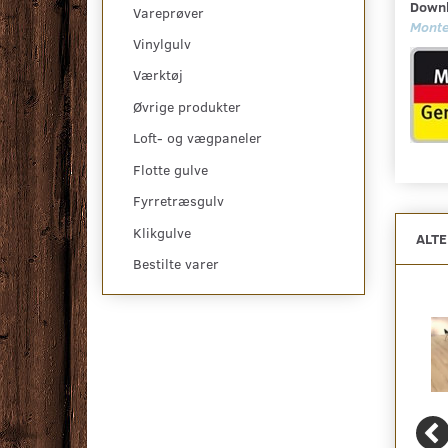
Downl
Vareprøver
Monte
Vinylgulv
Værktøj
Øvrige produkter
Loft- og vægpaneler
Flotte gulve
Fyrretræsgulv
Klikgulve
ALT
Bestilte varer