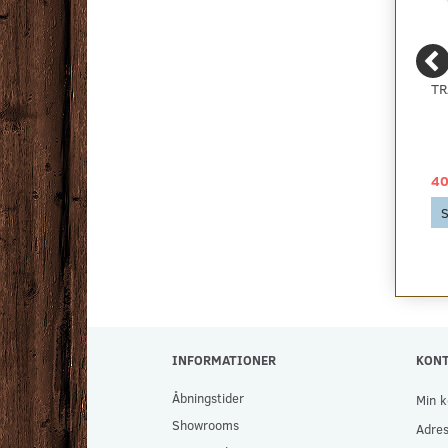
TÆPPETAPE 10 CM.
BONUS VINYLGULV -
TR
LYS EG - KAMPAGNE
129,00 DKK
65,00 DKK
40
Se produktet
Se produktet
S
INFORMATIONER
KON
Åbningstider
Min k
Showrooms
Adre