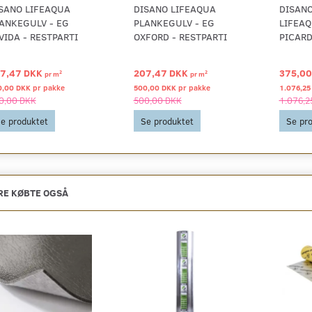
SANO LIFEAQUA
DISANO LIFEAQUA
DISAN
ANKEGULV - EG
PLANKEGULV - EG
LIFEAQ
VIDA - RESTPARTI
OXFORD - RESTPARTI
PICARD
7,47 DKK
207,47 DKK
375,0
2
2
pr
m
pr
m
0,00 DKK pr
pakke
500,00 DKK pr
pakke
1.076,25
0,00 DKK
500,00 DKK
1.076,2
e produktet
Se produktet
Se pr
E KØBTE OGSÅ