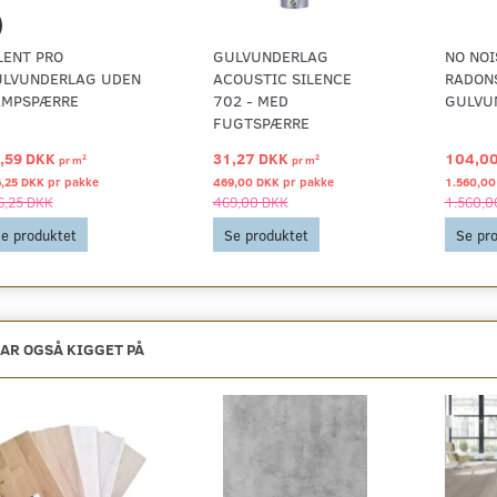
LENT PRO
GULVUNDERLAG
NO NOI
LVUNDERLAG UDEN
ACOUSTIC SILENCE
RADON
AMPSPÆRRE
702 - MED
GULVU
FUGTSPÆRRE
,59 DKK
31,27 DKK
104,0
2
2
pr
m
pr
m
,25 DKK pr
pakke
469,00 DKK pr
pakke
1.560,00
6,25 DKK
469,00 DKK
1.560,0
e produktet
Se produktet
Se pr
AR OGSÅ KIGGET PÅ