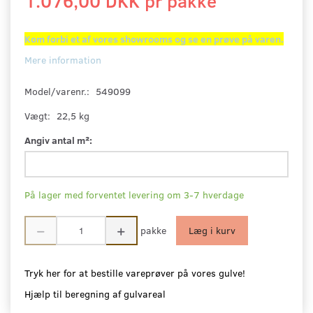
1.076,00 DKK pr
pakke
Kom forbi et af vores showrooms og se en prøve på varen.
Mere information
Model/varenr.:
549099
Vægt:
22,5 kg
Angiv antal m²:
På lager med forventet levering om 3-7 hverdage
pakke
Læg i kurv
Tryk her for at bestille vareprøver på vores gulve!
Hjælp til beregning af gulvareal