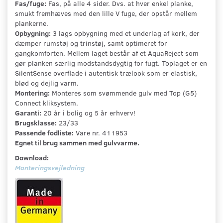
Fas/fuge:
Fas, på alle 4 sider. Dvs. at hver enkel planke,
smukt fremhæves med den lille V fuge, der opstår mellem
plankerne.
Opbygning:
3 lags opbygning med et underlag af kork, der
dæmper rumstøj og trinstøj, samt optimeret for
gangkomforten. Mellem laget består af et AquaReject som
gør planken særlig modstandsdygtig for fugt. Toplaget er en
SilentSense overflade i autentisk trælook som er elastisk,
blød og dejlig varm.
Montering:
Monteres som svømmende gulv med Top (G5)
Connect kliksystem.
Garanti:
20 år i bolig og 5 år erhverv!
Brugsklasse:
23/33
Passende fodliste:
Vare nr. 411953
Egnet til brug sammen med gulvvarme.
Download:
Monteringsvejledning