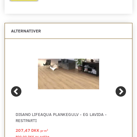
ALTERNATIVER
DISANO LIFEAQUA PLANKEGULV - EG LAVIDA -
RESTPARTI
207,47 DKK
2
pr
m
500,00 DKK pr
pakke