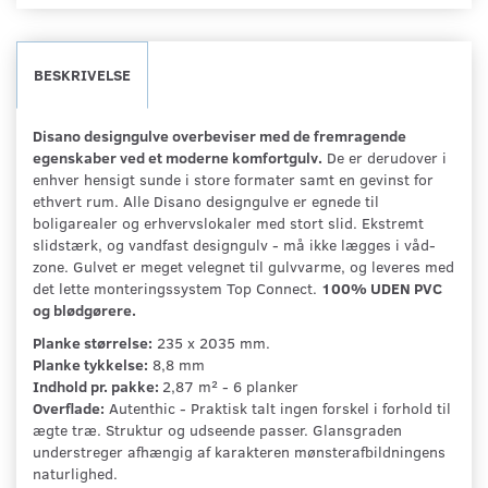
BESKRIVELSE
Disano designgulve overbeviser med de fremragende
egenskaber ved et moderne komfortgulv.
De er derudover i
enhver hensigt sunde i store formater samt en gevinst for
ethvert rum. Alle Disano designgulve er egnede til
boligarealer og erhvervslokaler med stort slid. Ekstremt
slidstærk, og vandfast designgulv - må ikke lægges i våd-
zone. Gulvet er meget velegnet til gulvvarme, og leveres med
det lette monteringssystem Top Connect.
100% UDEN PVC
og blødgørere.
Planke størrelse:
235 x 2035 mm.
Planke tykkelse:
8,8 mm
Indhold pr. pakke:
2,87 m² - 6 planker
Overflade:
Autenthic - Praktisk talt ingen forskel i forhold til
ægte træ. Struktur og udseende passer. Glansgraden
understreger afhængig af karakteren mønsterafbildningens
naturlighed.