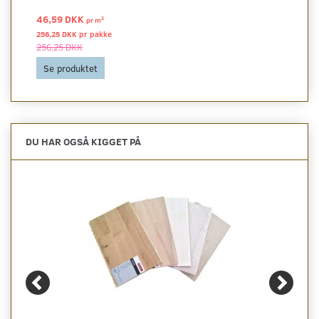
46,59 DKK
2
pr
m
256,25 DKK pr
pakke
256,25 DKK
Se produktet
DU HAR OGSÅ KIGGET PÅ