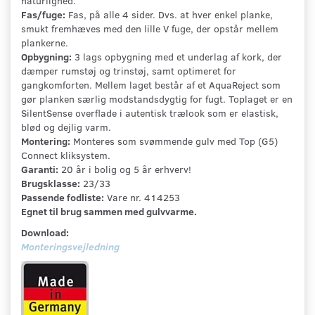
naturlighed.
Fas/fuge:
Fas, på alle 4 sider. Dvs. at hver enkel planke,
smukt fremhæves med den lille V fuge, der opstår mellem
plankerne.
Opbygning:
3 lags opbygning med et underlag af kork, der
dæmper rumstøj og trinstøj, samt optimeret for
gangkomforten. Mellem laget består af et AquaReject som
gør planken særlig modstandsdygtig for fugt. Toplaget er en
SilentSense overflade i autentisk trælook som er elastisk,
blød og dejlig varm.
Montering:
Monteres som svømmende gulv med Top (G5)
Connect kliksystem.
Garanti:
20 år i bolig og 5 år erhverv!
Brugsklasse:
23/33
Passende fodliste:
Vare nr. 414253
Egnet til brug sammen med gulvvarme.
Download:
Monteringsvejledning