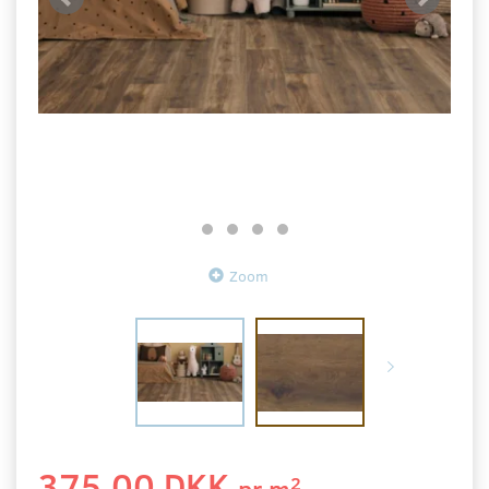
Zoom
375,00 DKK
2
pr
m