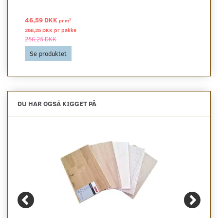
46,59 DKK
2
pr
m
256,25 DKK pr
pakke
256,25 DKK
Se produktet
DU HAR OGSÅ KIGGET PÅ