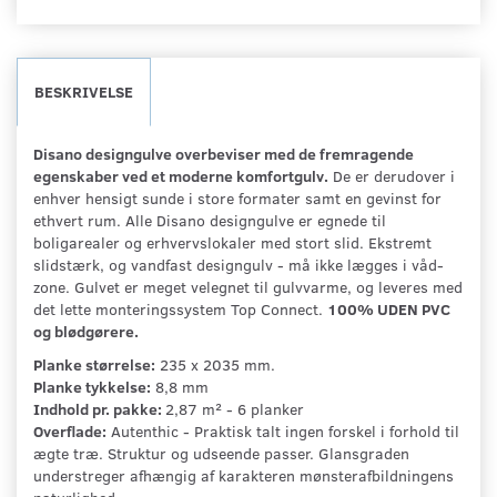
BESKRIVELSE
Disano designgulve overbeviser med de fremragende
egenskaber ved et moderne komfortgulv.
De er derudover i
enhver hensigt sunde i store formater samt en gevinst for
ethvert rum. Alle Disano designgulve er egnede til
boligarealer og erhvervslokaler med stort slid. Ekstremt
slidstærk, og vandfast designgulv - må ikke lægges i våd-
zone. Gulvet er meget velegnet til gulvvarme, og leveres med
det lette monteringssystem Top Connect.
100% UDEN PVC
og blødgørere.
Planke størrelse:
235 x 2035 mm.
Planke tykkelse:
8,8 mm
Indhold pr. pakke:
2,87 m² - 6 planker
Overflade:
Autenthic - Praktisk talt ingen forskel i forhold til
ægte træ. Struktur og udseende passer. Glansgraden
understreger afhængig af karakteren mønsterafbildningens