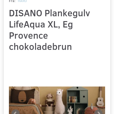
Fra:
HARO
DISANO Plankegulv
LifeAqua XL, Eg
Provence
chokoladebrun