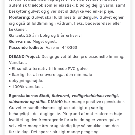
autentisk trælook som er elastisk, blød og dejlig varm, samt
beskytter gulvet og giver det slidstyrke ved enkel pleje.
Montering:
Gulvet skal fuldlimes til undergulv
.
Gulvet egner
sig også til fuldlimning i vådrum, f.eks. badeværelser eller
køkkener.
Garanti:
25 år i bolig og 5 år erhverv!
Gulvvarme:
Meget egnet.
Passende fodliste:
Vare nr. 410363
DISANO Project:
Designgulvet til den professionelle limning.
Vandfast.
• Et sundt alternativ til limede PVC-gulve.
• Særligt let at renovere pga. den minimale
opbygningshøjde.
• 100% vandfast.
Egenskaberne:
Blødt, fodvarmt, vedligeholdelsesvenligt,
slidstærkt og stille.
DISANO har mange positive egenskaber.
Gulvet er sundhedsmæssigt uskadeligt og særligt
behageligt i det daglige liv. På grund af materialernes høje
kvalitet og den fremragende forarbejdning er vores gulve
selv efter mange års brug stadig lige så smukke som den
første dag. Det sparer på sigt mange penge og