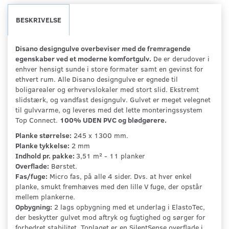
BESKRIVELSE
Disano designgulve overbeviser med de fremragende
egenskaber ved et moderne komfortgulv.
De er derudover i
enhver hensigt sunde i store formater samt en gevinst for
ethvert rum. Alle Disano designgulve er egnede til
boligarealer og erhvervslokaler med stort slid. Ekstremt
slidstærk, og vandfast designgulv. Gulvet er meget velegnet
til gulvvarme, og leveres med det lette monteringssystem
Top Connect.
100% UDEN PVC og blødgørere.
Planke størrelse:
245 x 1300 mm.
Planke tykkelse:
2 mm
Indhold pr. pakke:
3,51 m² - 11 planker
Overflade:
Børstet.
Fas/fuge:
Micro fas, på alle 4 sider. Dvs. at hver enkel
planke, smukt fremhæves med den lille V fuge, der opstår
mellem plankerne.
Opbygning:
2 lags opbygning med et underlag i ElastoTec,
der beskytter gulvet mod aftryk og fugtighed og sørger for
forbedret stabilitet. Toplaget er en SilentSense overflade i