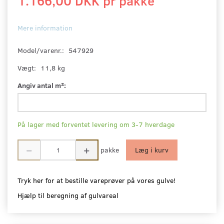
1.166,00 DKK pr
pakke
Mere information
Model/varenr.:
547929
Vægt:
11,8 kg
Angiv antal m²:
På lager med forventet levering om 3-7 hverdage
pakke
Læg i kurv
Tryk her for at bestille vareprøver på vores gulve!
Hjælp til beregning af gulvareal